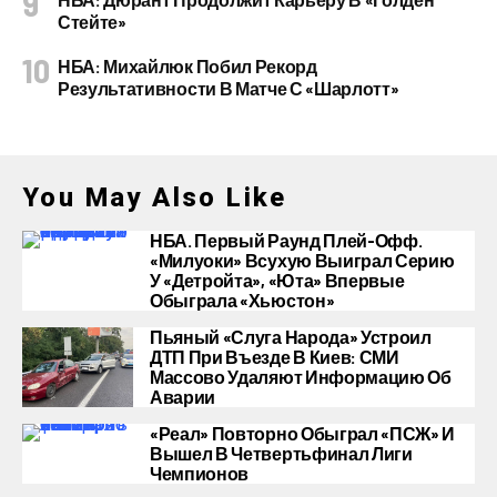
Стейте»
НБА: Михайлюк Побил Рекорд
Результативности В Матче С «Шарлотт»
You May Also Like
НБА. Первый Раунд Плей-Офф.
«Милуоки» Всухую Выиграл Серию
У «Детройта», «Юта» Впервые
Обыграла «Хьюстон»
Пьяный «слуга Народа» Устроил
ДТП При Въезде В Киев: СМИ
Массово Удаляют Информацию Об
Аварии
«Реал» Повторно Обыграл «ПСЖ» И
Вышел В Четвертьфинал Лиги
Чемпионов