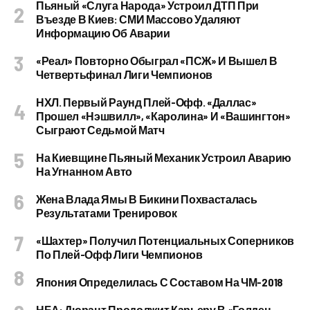
Пьяный «слуга Народа» Устроил ДТП При
Въезде В Киев: СМИ Массово Удаляют
Информацию Об Аварии
«Реал» Повторно Обыграл «ПСЖ» И Вышел В
Четвертьфинал Лиги Чемпионов
НХЛ. Первый Раунд Плей-Офф. «Даллас»
Прошел «Нэшвилл», «Каролина» И «Вашингтон»
Сыграют Седьмой Матч
На Киевщине Пьяный Механик Устроил Аварию
На Угнанном Авто
Жена Влада Ямы В Бикини Похвасталась
Результатами Тренировок
«Шахтер» Получил Потенциальных Соперников
По Плей-Офф Лиги Чемпионов
Япония Определилась С Составом На ЧМ-2018
НБА: Дюрант Продолжит Карьеру В «Голден