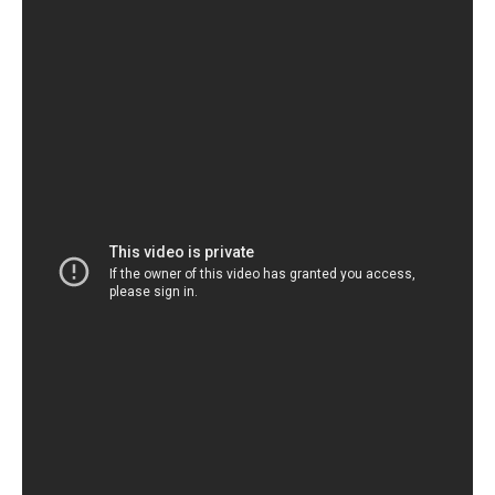
После этого они начинают страстно целоваться, и в
момент величайшего наслаждения парень довольно
грубо хватает незнакомку за шею, демонстрируя всю
свою похоть.
Еще тогда поклонники отметили, что Роберт
действительно может заставить девушек покраснеть
и почувствовать возбуждение, но сейчас это
невероятное открытие приобрело неожиданную
развязку.
Дело в том, что юзеры стали делать из этого ролика
забавные мемы, которые непременно заставят тебя
улыбнуться.
Читайте также:
В Сети обсуждают деловой