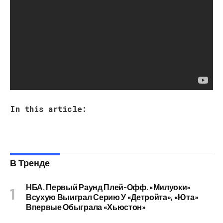
https://lux.fm/ru/rozvagi_t3
In this article:
В Тренде
НБА. Первый Раунд Плей-Офф. «Милуоки»
Всухую Выиграл Серию У «Детройта», «Юта»
Впервые Обыграла «Хьюстон»