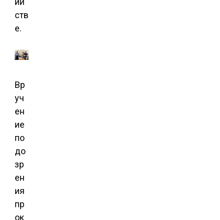
ий
ств
е.
Вр
уч
ен
ие
по
до
зр
ен
ия
пр
ок