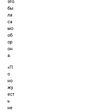
это
бы
ла
са
мо
об
ор
он
а.
«П
о
но
жу
ест
ь
не