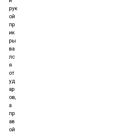
й
рук
ой
пр
ик
ры
ва
лс
я
от
уд
ар
ов,
а
пр
ав
ой