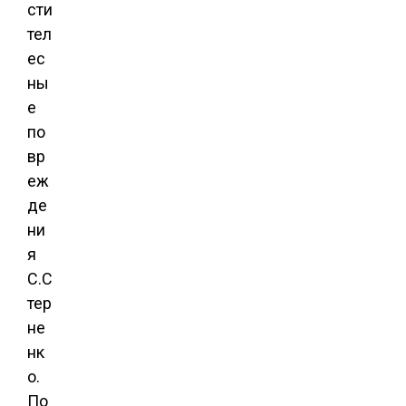
сти
тел
ес
ны
е
по
вр
еж
де
ни
я
С.С
тер
не
нк
о.
По