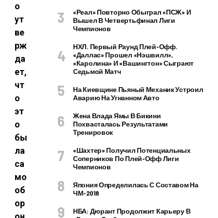
о
«Реал» Повторно Обыграл «ПСЖ» И
ут
Вышел В Четвертьфинал Лиги
Чемпионов
ве
рж
НХЛ. Первый Раунд Плей-Офф.
«Даллас» Прошел «Нэшвилл»,
да
«Каролина» И «Вашингтон» Сыграют
ет,
Седьмой Матч
чт
На Киевщине Пьяный Механик Устроил
о
Аварию На Угнанном Авто
эт
Жена Влада Ямы В Бикини
о
Похвасталась Результатами
Тренировок
бы
ла
«Шахтер» Получил Потенциальных
Соперников По Плей-Офф Лиги
са
Чемпионов
мо
Япония Определилась С Составом На
об
ЧМ-2018
ор
НБА: Дюрант Продолжит Карьеру В
он