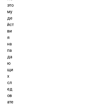
это
му
де
йст
ви
я
на
па
да
ю
щи
х
сл
ед
ов
ате