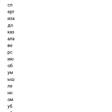
сп
ерт
иза
до
каз
ала
ве
рс
ию
об
ум
ыш
ле
нн
ом
уб