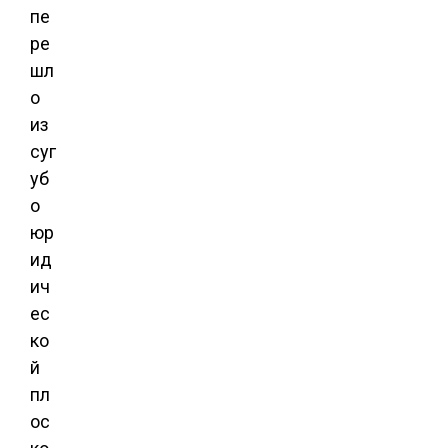
пе
ре
шл
о
из
суг
уб
о
юр
ид
ич
ес
ко
й
пл
ос