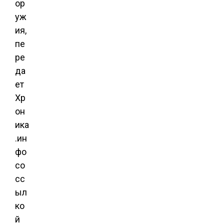
ор
уж
ия,
пе
ре
да
ет
Хр
он
ика
.ин
фо
со
сс
ыл
ко
й