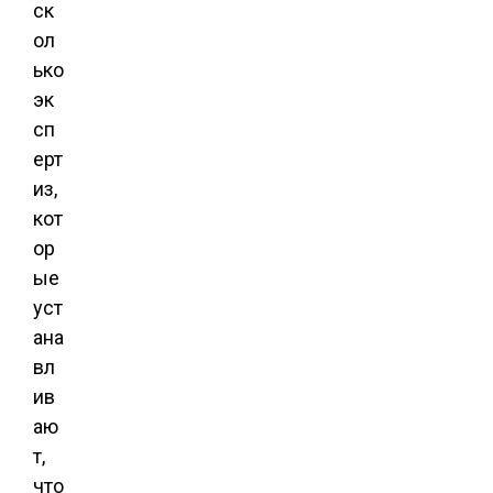
ск
ол
ько
эк
сп
ерт
из,
кот
ор
ые
уст
ана
вл
ив
аю
т,
что