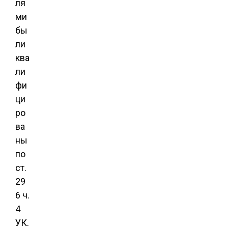
ля
ми
бы
ли
ква
ли
фи
ци
ро
ва
ны
по
ст.
29
6 ч.
4
УК.