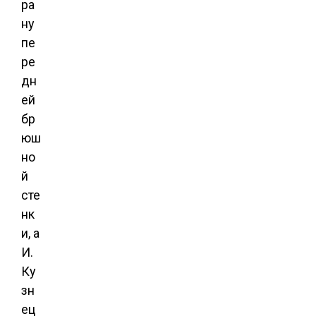
ра
ну
пе
ре
дн
ей
бр
юш
но
й
сте
нк
и, а
И.
Ку
зн
ец