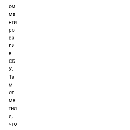
ом
ме
нти
ро
ва
ли
в
СБ
У.
Та
м
от
ме
тил
и,
что