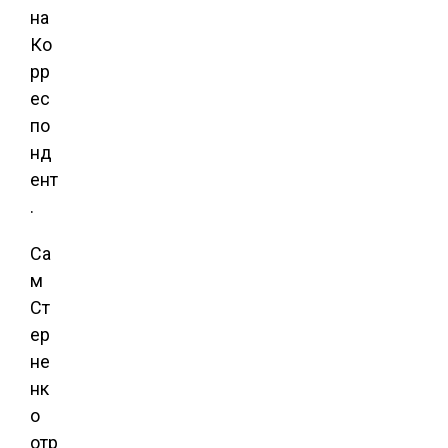
на
Ко
рр
ес
по
нд
ент
.
Са
м
Ст
ер
не
нк
о
отр