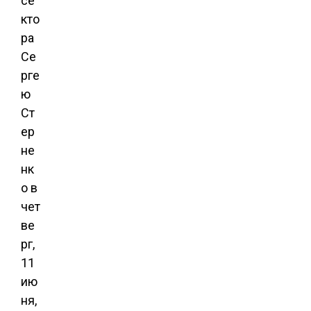
се
кто
ра
Се
рге
ю
Ст
ер
не
нк
о в
чет
ве
рг,
11
ию
ня,