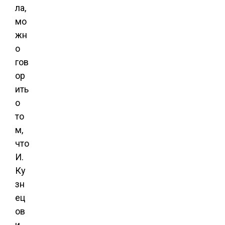
ла,
мо
жн
о
гов
ор
ить
о
то
м,
что
И.
Ку
зн
ец
ов
и