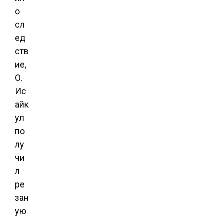
о
сл
ед
ств
ие,
О.
Ис
айк
ул
по
лу
чи
л
ре
зан
ую