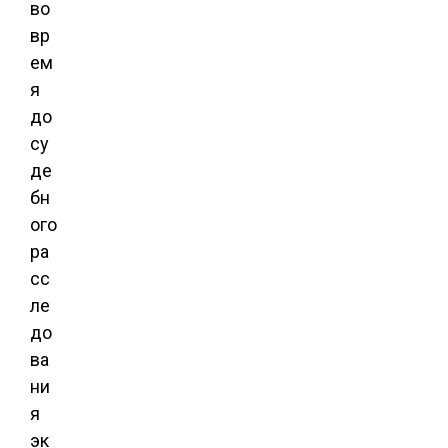
во
вр
ем
я
до
су
де
бн
ого
ра
сс
ле
до
ва
ни
я
эк