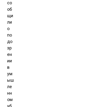
со
об
щи
ли
о
по
до
зр
ен
ии
в
ум
ыш
ле
нн
ом
уб