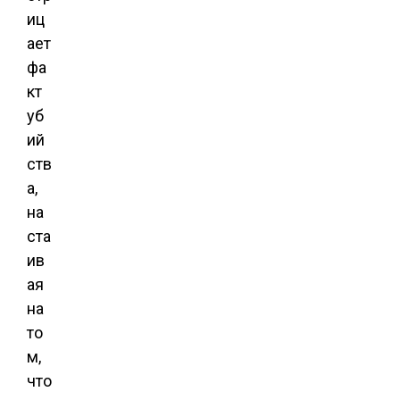
иц
ает
фа
кт
уб
ий
ств
а,
на
ста
ив
ая
на
то
м,
что