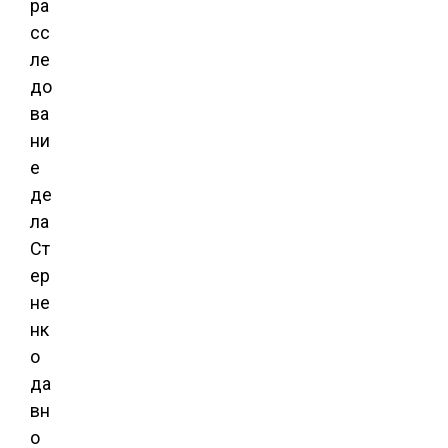
ра
сс
ле
до
ва
ни
е
де
ла
Ст
ер
не
нк
о
да
вн
о