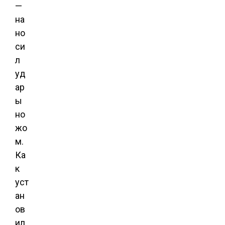
—
на
но
си
л
уд
ар
ы
но
жо
м.
Ка
к
уст
ан
ов
ил