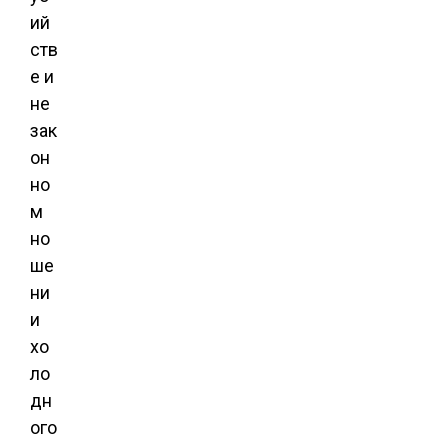
ий
ств
е и
не
зак
он
но
м
но
ше
ни
и
хо
ло
дн
ого