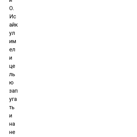
О.
Ис
айк
ул
им
ел
и
це
ль
ю
зап
уга
ть
и
на
не