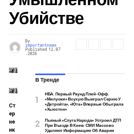
Убийстве
By
importantnews
Published
12.07
.2026
В Тренде
НБА. Первый Раунд Плей-Офф.
«Милуоки» Всухую Выиграл Серию У
«Детройта», «Юта» Впервые Обыграла
Ст
«Хьюстон»
ер
Пьяный «слуга Народа» Устроил ДТП
не
При Въезде В Киев: СМИ Массово
нк
Удаляют Информацию Об Аварии