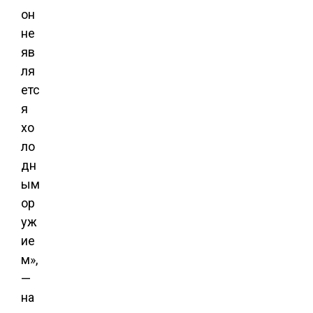
он
не
яв
ля
етс
я
хо
ло
дн
ым
ор
уж
ие
м»,
—
на