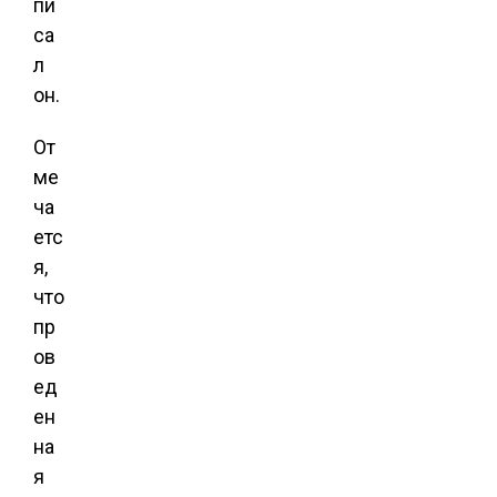
пи
са
л
он.
От
ме
ча
етс
я,
что
пр
ов
ед
ен
на
я