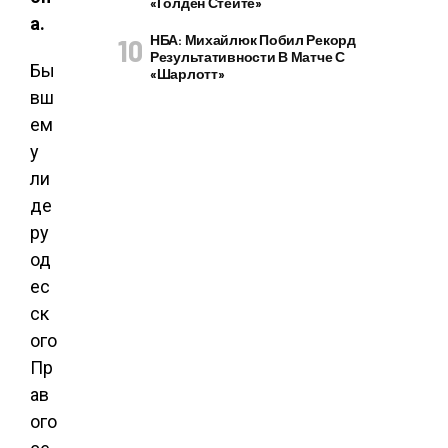
«Голден Стейте»
а.
НБА: Михайлюк Побил Рекорд
Результативности В Матче С
Бы
«Шарлотт»
вш
ем
у
ли
де
ру
од
ес
ск
ого
Пр
ав
ого