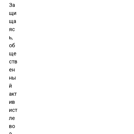
За
щи
ща
яс
ь,
об
ще
ств
ен
ны
й
акт
ив
ист
ле
во