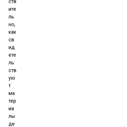
ств
ите
ль
но,
как
св
ид
ете
ль
ств
ую
т
ма
тер
иа
лы
де