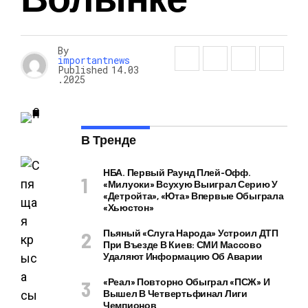
By
importantnews
Published
14.03
.2025
В Тренде
НБА. Первый Раунд Плей-Офф.
«Милуоки» Всухую Выиграл Серию У
«Детройта», «Юта» Впервые Обыграла
«Хьюстон»
Пьяный «слуга Народа» Устроил ДТП
При Въезде В Киев: СМИ Массово
Удаляют Информацию Об Аварии
«Реал» Повторно Обыграл «ПСЖ» И
Вышел В Четвертьфинал Лиги
Чемпионов