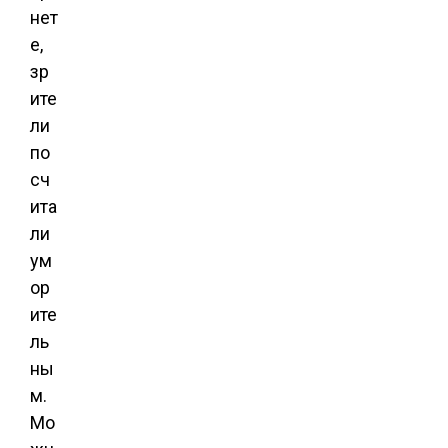
нет
е,
зр
ите
ли
по
сч
ита
ли
ум
ор
ите
ль
ны
м.
Мо