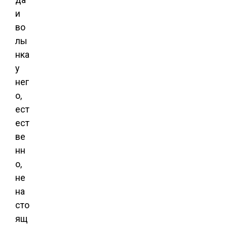
и
во
лы
нка
у
нег
о,
ест
ест
ве
нн
о,
не
на
сто
ящ