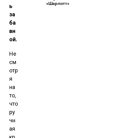
«Шарлотт»
ь
за
ба
вн
ой.
Не
см
отр
я
на
то,
что
ру
чн
ая
кр