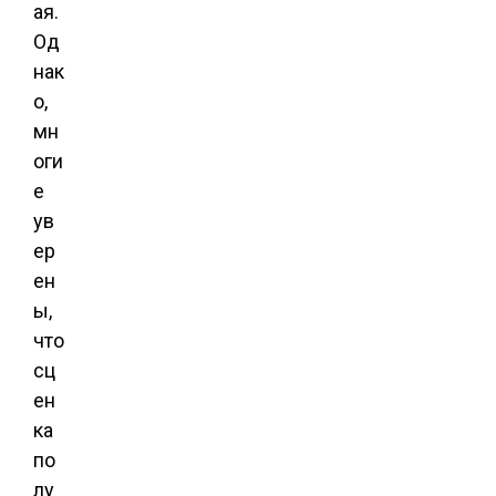
ая.
Од
нак
о,
мн
оги
е
ув
ер
ен
ы,
что
сц
ен
ка
по
лу