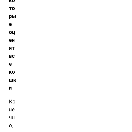
ко
то
ры
е
оц
ен
ят
вс
е
ко
шк
и
Ко
не
чн
о,