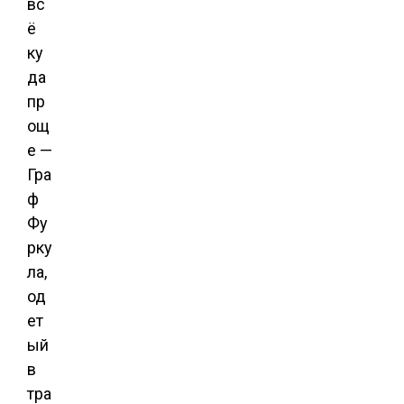
вс
ё
ку
да
пр
ощ
е —
Гра
ф
Фу
рку
ла,
од
ет
ый
в
тра