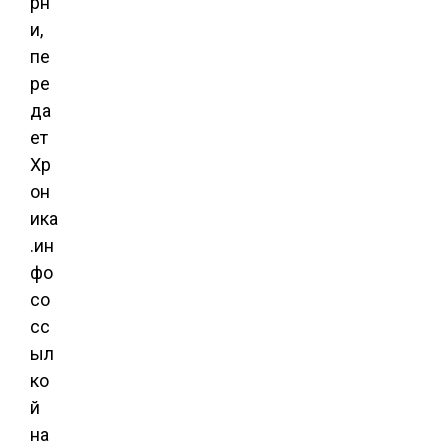
рн
и,
пе
ре
да
ет
Хр
он
ика
.ин
фо
со
сс
ыл
ко
й
на