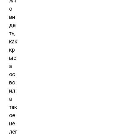
жн
о
ви
де
ть,
как
кр
ыс
а
ос
во
ил
а
так
ое
не
лёг