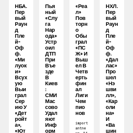
НБА.
Пья
«Реа
НХЛ.
Пер
Ный
Л»
Пер
Вый
«слу
Пов
Вый
Раун
Га
Торн
Раун
Д
Нар
О
Д
Пле
Ода»
Обы
Пле
Й-
Устр
Грал
Й-
Оф
Оил
«ПС
Оф
Ф.
ДТП
Ж» И
Ф.
«Ми
При
Выш
«Дал
Луок
Въе
Ел В
Лас»
И»
Зде
Четв
Про
Всух
В
Ерть
Шел
Ую
Киев
Фин
«Нэ
Выи
:
Ал
Шви
Грал
СМИ
Лиги
Лл»,
Сер
Мас
Чем
«Кар
Ию У
Сово
Пио
Оли
«Дет
Удал
Нов
На»
Ройт
Яют
И
import
А»,
Инф
«Ва
antne
«Ют
Орм
Шин