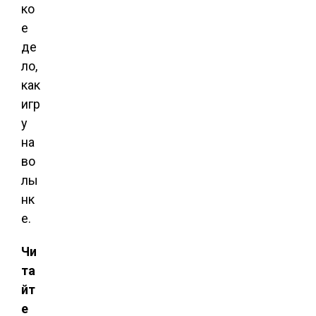
ко
е
де
ло,
как
игр
у
на
во
лы
нк
е.
Чи
та
йт
е