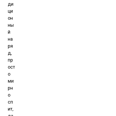
ди
ци
он
ны
й
на
ря
д,
пр
ост
о
ми
рн
о
сп
ит,
да