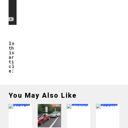
In
th
is
ar
ti
cl
e:
You May Also Like