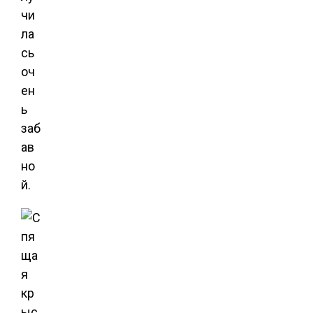
чи
ла
сь
оч
ен
ь
заб
ав
но
й.