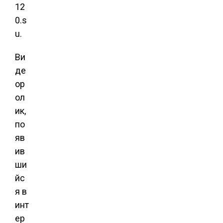
12
0.s
u.
Ви
де
ор
ол
ик,
по
яв
ив
ши
йс
я в
инт
ер