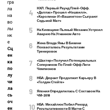
НХЛ. Первый Раунд Плей-Офф.
«Даллас» Прошел «Нэшвилл»,
«Каролина» И «Вашингтон» Сыграют
Седьмой Матч
На Киевщине Пьяный Механик Устроил
Аварию На Угнанном Авто
Жена Влада Ямы В Бикини
Похвасталась Результатами
Сц
Тренировок
ен
«Шахтер» Получил Потенциальных
ка
Соперников По Плей-Офф Лиги
по
Чемпионов
лу
НБА: Дюрант Продолжит Карьеру В
чи
«Голден Стейте»
ла
Япония Определилась С Составом На
сь
ЧМ-2018
оч
НБА: Михайлюк Побил Рекорд
ен
Результативности В Матче С