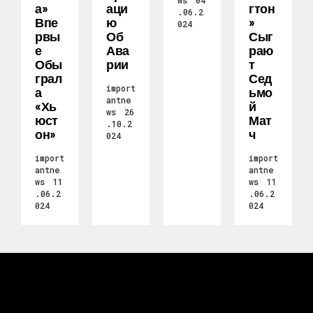
ws
04
А»
Аци
Гтон
.06.2
Впе
Ю
»
024
Рвы
Об
Сыг
Е
Ава
Раю
Обы
Рии
Т
Грал
Сед
import
А
Ьмо
antne
«Хь
Й
ws
26
Юст
Мат
.10.2
Он»
Ч
024
import
import
antne
antne
ws
11
ws
11
.06.2
.06.2
024
024