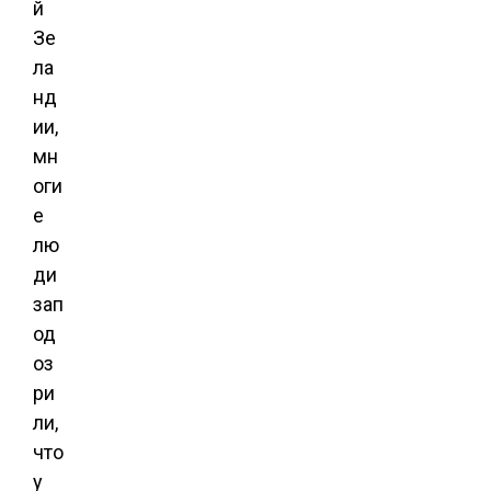
й
Зе
ла
нд
ии,
мн
оги
е
лю
ди
зап
од
оз
ри
ли,
что
у