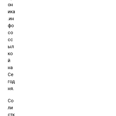
он
ика
.ин
фо
со
сс
ыл
ко
й
на
Се
год
ня.
Со
ли
стк