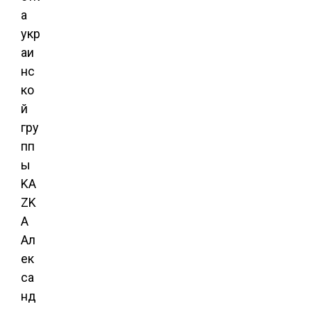
а
укр
аи
нс
ко
й
гру
пп
ы
KA
ZK
A
Ал
ек
са
нд