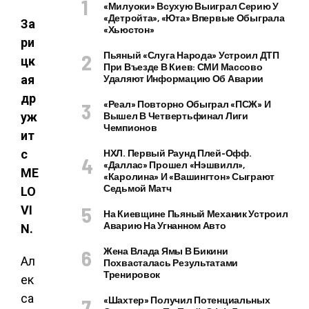
«Милуоки» Всухую Выиграл Серию У
«Детройта», «Юта» Впервые Обыграла
За
«Хьюстон»
ри
Пьяный «слуга Народа» Устроил ДТП
цк
При Въезде В Киев: СМИ Массово
ая
Удаляют Информацию Об Аварии
др
«Реал» Повторно Обыграл «ПСЖ» И
уж
Вышел В Четвертьфинал Лиги
Чемпионов
ит
с
НХЛ. Первый Раунд Плей-Офф.
«Даллас» Прошел «Нэшвилл»,
ME
«Каролина» И «Вашингтон» Сыграют
Седьмой Матч
LO
VI
На Киевщине Пьяный Механик Устроил
Аварию На Угнанном Авто
N.
Жена Влада Ямы В Бикини
Ал
Похвасталась Результатами
Тренировок
ек
са
«Шахтер» Получил Потенциальных