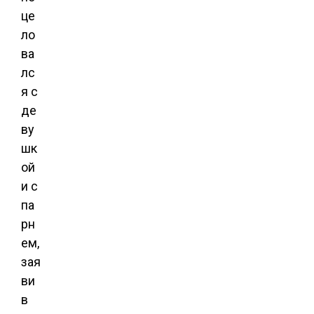
це
ло
ва
лс
я с
де
ву
шк
ой
и с
па
рн
ем,
зая
ви
в