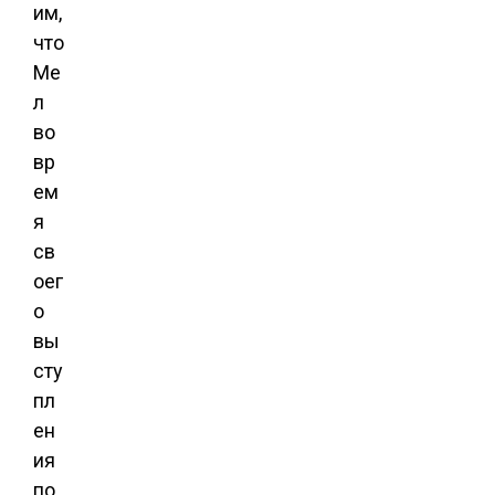
им,
что
Ме
л
во
вр
ем
я
св
оег
о
вы
сту
пл
ен
ия
по