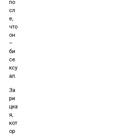
по
сл
е,
что
он
–
би
се
ксу
ал.
За
ри
цка
я,
кот
ор