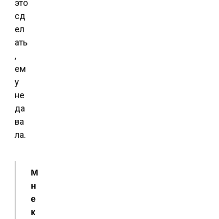
это
сд
ел
ать
,
ем
у
не
да
ва
ла.
М
н
е
к