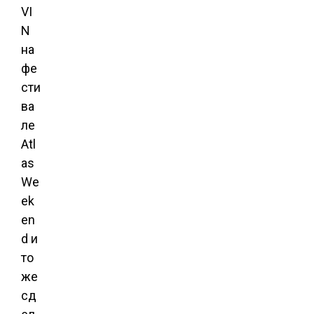
VI
N
на
фе
сти
ва
ле
Atl
as
We
ek
en
d и
то
же
сд