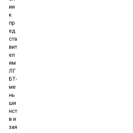
ии
к
пр
ед
ста
вит
ел
ям
ЛГ
БТ-
ме
нь
ши
нст
в и
зая