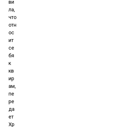
ви
ла,
что
отн
ос
ит
се
бя
к
кв
ир
ам,
пе
ре
да
ет
Хр