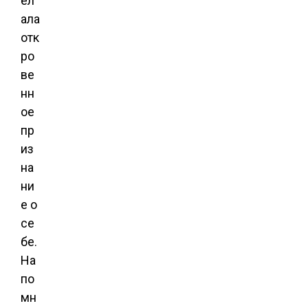
ел
ала
отк
ро
ве
нн
ое
пр
из
на
ни
е о
се
бе.
На
по
мн