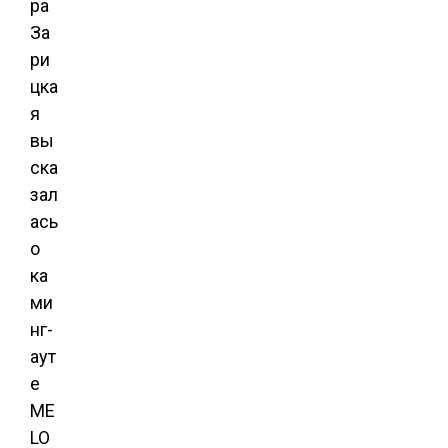
ра
За
ри
цка
я
вы
ска
зал
ась
о
ка
ми
нг-
аут
е
ME
LO