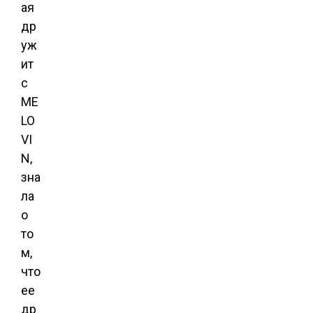
ая
др
уж
ит
с
ME
LO
VI
N,
зна
ла
о
то
м,
что
ее
др