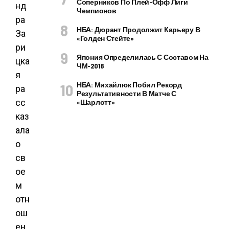
Соперников По Плей-Офф Лиги
нд
Чемпионов
ра
НБА: Дюрант Продолжит Карьеру В
За
«Голден Стейте»
ри
Япония Определилась С Составом На
цка
ЧМ-2018
я
НБА: Михайлюк Побил Рекорд
ра
Результативности В Матче С
сс
«Шарлотт»
каз
ала
о
св
ое
м
отн
ош
ен