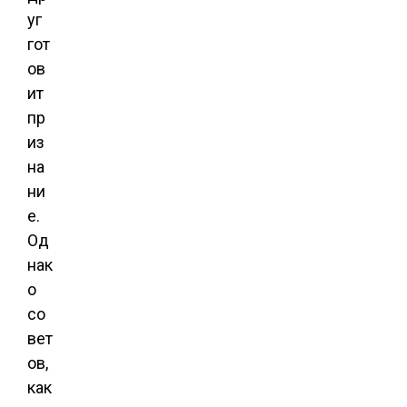
уг
гот
ов
ит
пр
из
на
ни
е.
Од
нак
о
со
вет
ов,
как