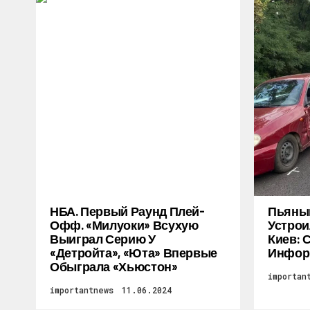
НБА. Первый Раунд Плей-
Пьяный
Офф. «Милуоки» Всухую
Устрои
Выиграл Серию У
Киев: 
«Детройта», «Юта» Впервые
Инфор
Обыграла «Хьюстон»
importan
importantnews
11.06.2024