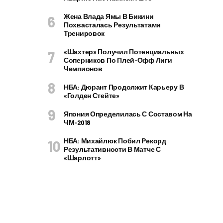
Жена Влада Ямы В Бикини
Похвасталась Результатами
Тренировок
«Шахтер» Получил Потенциальных
Соперников По Плей-Офф Лиги
Чемпионов
НБА: Дюрант Продолжит Карьеру В
«Голден Стейте»
Япония Определилась С Составом На
ЧМ-2018
НБА: Михайлюк Побил Рекорд
Результативности В Матче С
«Шарлотт»