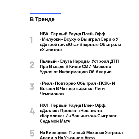
В Тренде
НБА. Первый Раунд Плей-Офф.
«Милуоки» Всухую Выиграл Серию У
«Детройта», «Юта» Впервые Обыграла
«Хьюстон»
Пьяный «слуга Народа» Устроил ДТП
При Въезде В Киев: СМИ Массово
Удаляют Информацию Об Аварии
«Реал» Повторно Обыграл «ПСЖ» И
Вышел В Четвертьфинал Лиги
Чемпионов
НХЛ. Первый Раунд Плей-Офф.
«Даллас» Прошел «Нэшвилл»,
«Каролина» И «Вашингтон» Сыграют
Седьмой Матч
На Киевщине Пьяный Механик Устроил
Аварию На Угнанном Авто