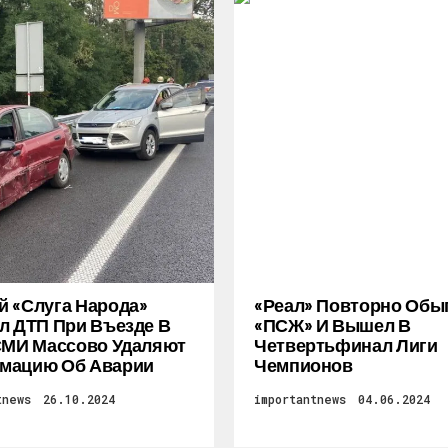
 «слуга Народа»
«Реал» Повторно Обы
л ДТП При Въезде В
«ПСЖ» И Вышел В
СМИ Массово Удаляют
Четвертьфинал Лиги
мацию Об Аварии
Чемпионов
tnews
26.10.2024
importantnews
04.06.2024