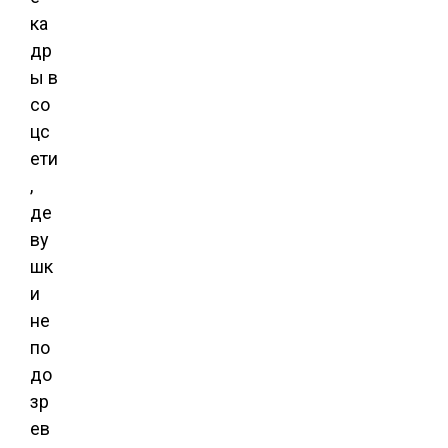
ка
др
ы в
со
цс
ети
,
де
ву
шк
и
не
по
до
зр
ев