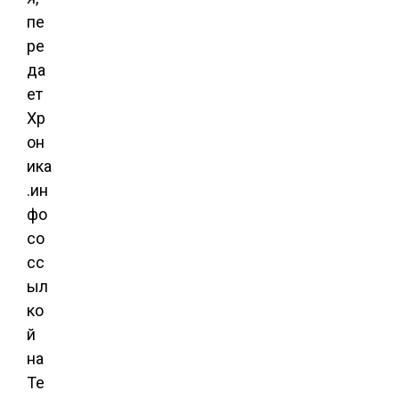
пе
ре
да
ет
Хр
он
ика
.ин
фо
со
сс
ыл
ко
й
на
Те