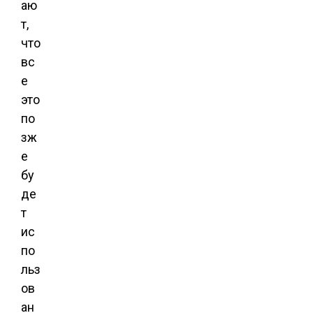
аю
т,
что
вс
е
это
по
зж
е
бу
де
т
ис
по
льз
ов
ан