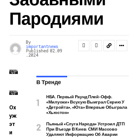
Пародиями
By
importantnews
Published
02.09
.2024
В Тренде
НБА. Первый Раунд Плей-Офф.
«Милуоки» Всухую Выиграл Серию У
Ох
«Детройта», «Юта» Впервые Обыграла
«Хьюстон»
уж
эт
Пьяный «слуга Народа» Устроил ДТП
При Въезде В Киев: СМИ Массово
и
Удаляют Информацию Об Аварии