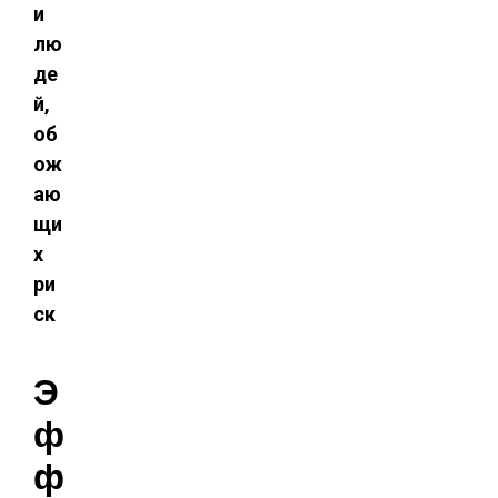
и
лю
де
й,
об
ож
аю
щи
х
ри
ск
Э
ф
ф