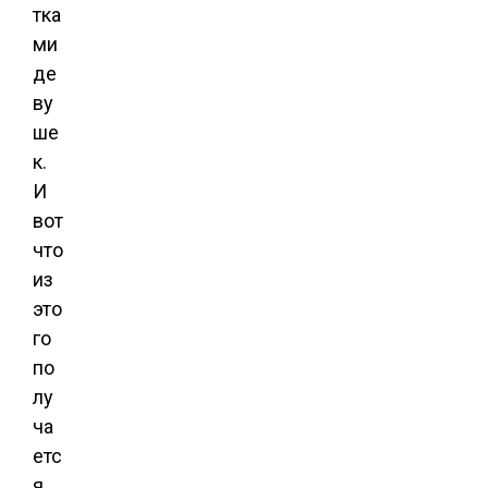
тка
ми
де
ву
ше
к.
И
вот
что
из
это
го
по
лу
ча
етс
я,