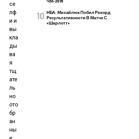
ЧМ-2018
се
лф
НБА: Михайлюк Побил Рекорд
Результативности В Матче С
и и
«Шарлотт»
вы
кла
ды
ва
я
тщ
ате
ль
но
ото
бр
ан
ны
е