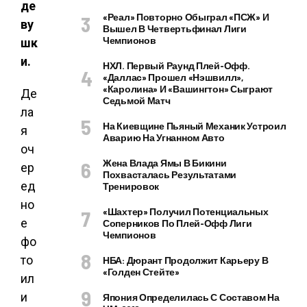
де
«Реал» Повторно Обыграл «ПСЖ» И
ву
Вышел В Четвертьфинал Лиги
Чемпионов
шк
и.
НХЛ. Первый Раунд Плей-Офф.
«Даллас» Прошел «Нэшвилл»,
«Каролина» И «Вашингтон» Сыграют
Де
Седьмой Матч
ла
На Киевщине Пьяный Механик Устроил
я
Аварию На Угнанном Авто
оч
Жена Влада Ямы В Бикини
ер
Похвасталась Результатами
ед
Тренировок
но
«Шахтер» Получил Потенциальных
е
Соперников По Плей-Офф Лиги
Чемпионов
фо
то
НБА: Дюрант Продолжит Карьеру В
«Голден Стейте»
ил
и
Япония Определилась С Составом На