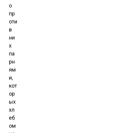
о
пр
оти
в
ни
х
па
рн
ям
и,
кот
ор
ых
хл
еб
ом