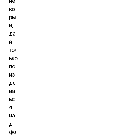
не
ко
рм
и,
да
й
тол
ько
по
из
де
ват
ьс
я
на
д
фо