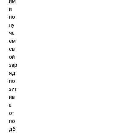
им
и
по
лу
ча
ем
св
ой
зар
яд
по
зит
ив
а
от
по
дб