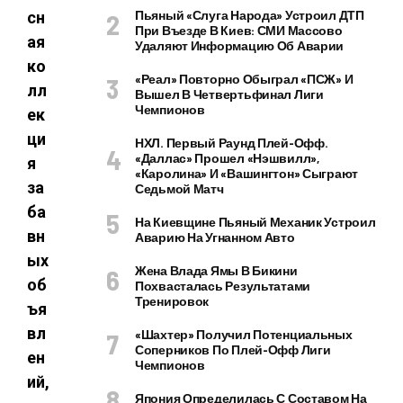
Пьяный «слуга Народа» Устроил ДТП
сн
При Въезде В Киев: СМИ Массово
ая
Удаляют Информацию Об Аварии
ко
«Реал» Повторно Обыграл «ПСЖ» И
лл
Вышел В Четвертьфинал Лиги
Чемпионов
ек
ци
НХЛ. Первый Раунд Плей-Офф.
«Даллас» Прошел «Нэшвилл»,
я
«Каролина» И «Вашингтон» Сыграют
за
Седьмой Матч
ба
На Киевщине Пьяный Механик Устроил
вн
Аварию На Угнанном Авто
ых
Жена Влада Ямы В Бикини
об
Похвасталась Результатами
Тренировок
ъя
вл
«Шахтер» Получил Потенциальных
Соперников По Плей-Офф Лиги
ен
Чемпионов
ий,
Япония Определилась С Составом На