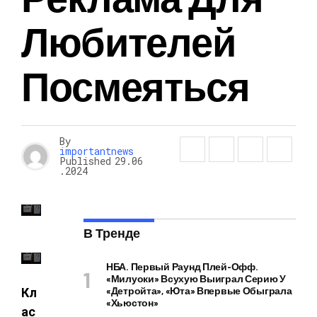
Любителей
Посмеяться
By
importantnews
Published
29.06
.2024
В Тренде
НБА. Первый Раунд Плей-Офф.
«Милуоки» Всухую Выиграл Серию У
«Детройта», «Юта» Впервые Обыграла
Кл
«Хьюстон»
ас