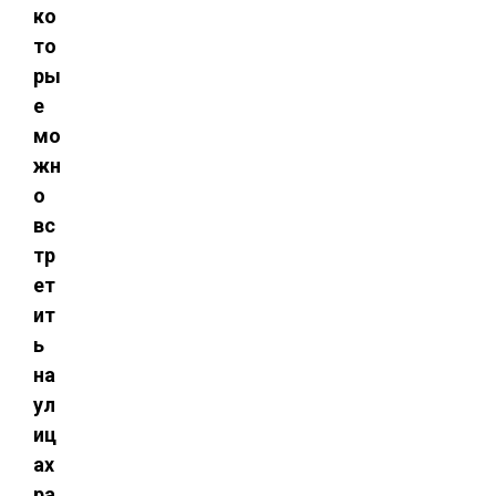
ко
то
ры
е
мо
жн
о
вс
тр
ет
ит
ь
на
ул
иц
ах
ра