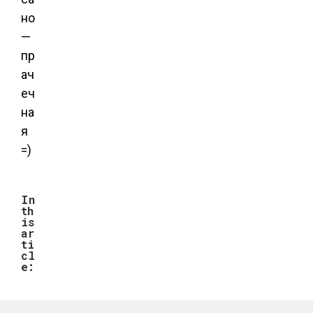
но
—
пр
ач
еч
на
я
=)
In
th
is
ar
ti
cl
e: