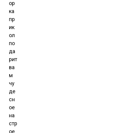
ор
ка
пр
ик
ол
по
да
рит
ва
м
чу
де
сн
ое
на
стр
ое