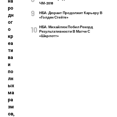
на
ЧМ-2018
ро
НБА: Дюрант Продолжит Карьеру В
дн
«Голден Стейте»
ог
НБА: Михайлюк Побил Рекорд
о
Результативности В Матче С
кр
«Шарлотт»
еа
ти
ва
и
по
лн
ых
ма
ра
зм
ов,