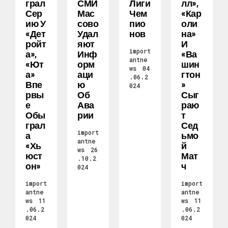
Грал
СМИ
Лиги
Лл»,
Сер
Мас
Чем
«Кар
Ию У
Сово
Пио
Оли
«Дет
Удал
Нов
На»
Ройт
Яют
И
import
А»,
Инф
«Ва
antne
«Ют
Орм
Шин
ws
04
А»
Аци
Гтон
.06.2
Впе
Ю
»
024
Рвы
Об
Сыг
Е
Ава
Раю
Обы
Рии
Т
Грал
Сед
import
А
Ьмо
antne
«Хь
Й
ws
26
Юст
Мат
.10.2
Он»
Ч
024
import
import
antne
antne
ws
11
ws
11
.06.2
.06.2
024
024