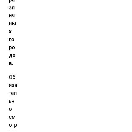
зл
ич
ны
х
го
ро
до
в.
Об
яза
тел
ьн
о
см
отр