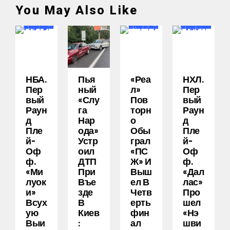
You May Also Like
НБА.
Пья
«Реа
НХЛ.
Пер
Ный
Л»
Пер
Вый
«слу
Пов
Вый
Раун
Га
Торн
Раун
Д
Нар
О
Д
Пле
Ода»
Обы
Пле
Й-
Устр
Грал
Й-
Оф
Оил
«ПС
Оф
Ф.
ДТП
Ж» И
Ф.
«Ми
При
Выш
«Дал
Луок
Въе
Ел В
Лас»
И»
Зде
Четв
Про
Всух
В
Ерть
Шел
Ую
Киев
Фин
«Нэ
Выи
:
Ал
Шви