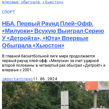
СПОРТ
НБА. Первый Раунд Плей-Офф.
«Милуоки» Всухую Выиграл Серию
У «Детройта», «Юта» Впервые
Обыграла «Хьюстон»
В главной баскетбольной лиге мира продолжается
первый раунд плей-офф. «Милуоки» за счет ударной
второй половины в четвертый раз обыграл «Детройт» и
впервые с 2001...
importantnews
11.06.2024