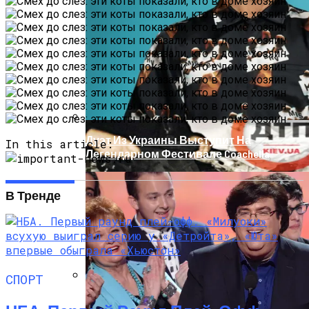
На Донбассе Во Время Тушения
Пожара Погибли Двое Военных
Дуэт Из Украины Выступит На
In this article:
Легендарном Фестивале Coachella
В Тренде
СПОРТ
Под Киевом Мотоцикл Влетел В