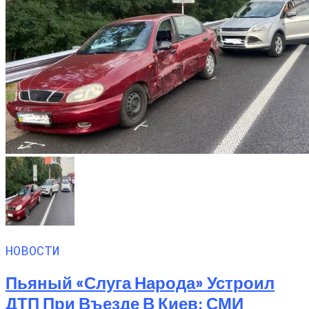
НОВОСТИ
Пьяный «слуга Народа» Устроил
ДТП При Въезде В Киев: СМИ