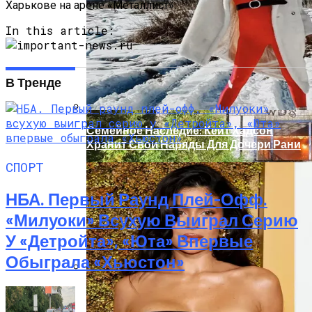
В Николаеве Во Время Задержания
Харькове на арене «Металлист».
Умер 29-Летний Мужчина
In this article:
В Тренде
Семейное Наследие: Кейт Хадсон
Хранит Свои Наряды Для Дочери Рани
СПОРТ
НБА. Первый Раунд Плей-Офф.
«Милуоки» Всухую Выиграл Серию
У «Детройта», «Юта» Впервые
Обыграла «Хьюстон»
В Киеве Ночью Сгорело Заброшенное
Здание