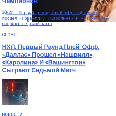
Чемпионов
Алёна Шоптенко Показала
СПОРТ
Танцевальный Мастер-Класс На Пляже
В Турции
НХЛ. Первый Раунд Плей-Офф.
«Даллас» Прошел «Нэшвилл»,
«Каролина» И «Вашингтон»
Сыграют Седьмой Матч
НОВОСТИ