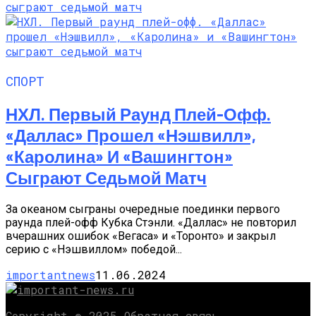
СПОРТ
НХЛ. Первый Раунд Плей-Офф.
«Даллас» Прошел «Нэшвилл»,
«Каролина» И «Вашингтон»
Сыграют Седьмой Матч
За океаном сыграны очередные поединки первого
раунда плей-офф Кубка Стэнли. «Даллас» не повторил
вчерашних ошибок «Вегаса» и «Торонто» и закрыл
серию с «Нэшвиллом» победой...
importantnews
11.06.2024
Copyright © 2025 Обратная связь