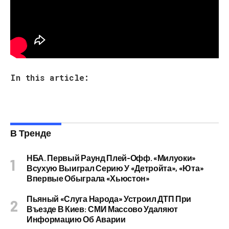
преступника, который воровал, по всей видимости,
орешки и прятал в нижнем белье.
In this article:
В Тренде
НБА. Первый Раунд Плей-Офф. «Милуоки»
Всухую Выиграл Серию У «Детройта», «Юта»
Впервые Обыграла «Хьюстон»
Пьяный «слуга Народа» Устроил ДТП При
Въезде В Киев: СМИ Массово Удаляют
Информацию Об Аварии