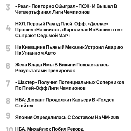
«Реал» Повторно Обыграл «ПСЖ» И Вышел В
Четвертьфинал Лиги Чемпионов
НХЛ. Первый Раунд Плей-Офф. «Даллас»
Прошел «Нэшвилл», «Каролина» И «Вашингтон»
Сыграют Седьмой Матч
На Киевщине Пьяный Механик Устроил Аварию
На Угнанном Авто
Жена Влада Ямы В Бикини Похвасталась
Результатами Тренировок
«Шахтер» Получил Потенциальных Соперников
По Плей-Офф Лиги Чемпионов
НБА: Дюрант Продолжит Карьеру В «Голден
Стейте»
Япония Определилась С Составом На ЧМ-2018
НБА: Михайлюк Побил Рекорд