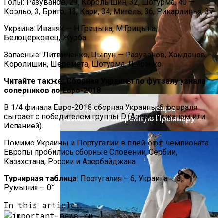
Под Киевом Мотоцикл Влетел В
Голы: Разуванов, 29, Королышин, 32, Шотурма, 40 —
Легковушку: Двое Погибших
Коэльо, 3, Брито, 13, Кари, 34, Мигель, 36, Рикардиньо, 37
Украина: Иваняк — Н.Грицына, М.Грицына,
Белоцерковец, Журба
Запасные: Литвиненко, Цыпун — Разуванов, Хамданов,
Королишин, Шеремета, Шотурма, Лысенко
Читайте также: Сборная Украины по футзалу узнала
соперников по Евро-2018
В 1/4 финала Евро-2018 сборная Украины 6 февраля
«Веном 3» Получил Зловещее
сыграет с победителем группы D (Азербайджаном или
Название И Ускоренную Премьеру
Испанией).
Помимо Украины и Португалии в плей-офф чемпионата
Европы пробились сборные Словении, Сербии,
Казахстана, России и Азербайджана.
Турнирная таблица
: Португалия – 6, Украина – 3,
Румыния – 0.
Прокурор Хмельницкой Области Умер
In this article:
От Осложнений Коронавируса