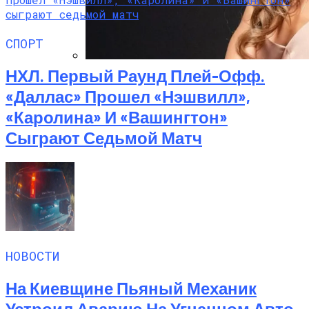
СПОРТ
НХЛ. Первый Раунд Плей-Офф.
Алёна Шоптенко Показала
Танцевальный Мастер-Класс На Пляже
«Даллас» Прошел «Нэшвилл»,
В Турции
«Каролина» И «Вашингтон»
Сыграют Седьмой Матч
НОВОСТИ
На Киевщине Пьяный Механик
Устроил Аварию На Угнанном Авто