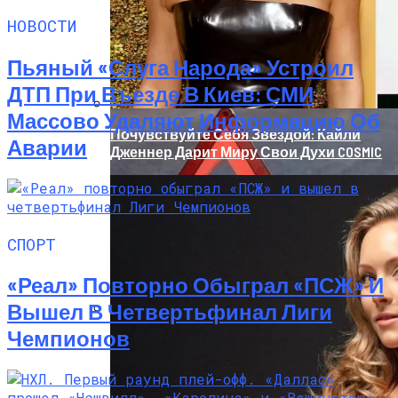
НОВОСТИ
Пьяный «слуга Народа» Устроил
ДТП При Въезде В Киев: СМИ
Массово Удаляют Информацию Об
Почувствуйте Себя Звездой: Кайли
Аварии
Дженнер Дарит Миру Свои Духи COSMIC
СПОРТ
«Реал» Повторно Обыграл «ПСЖ» И
Вышел В Четвертьфинал Лиги
Чемпионов
«Морковное» ДТП На Трассе Одесса-
Николаев: Столкнулись Два Грузовика