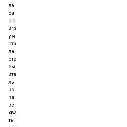
ла
св
ою
игр
у и
ста
ла
стр
ем
ите
ль
но
пе
ре
хва
ты