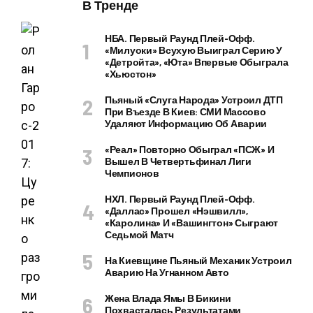
В Тренде
НБА. Первый Раунд Плей-Офф.
«Милуоки» Всухую Выиграл Серию У
«Детройта», «Юта» Впервые Обыграла
«Хьюстон»
Пьяный «слуга Народа» Устроил ДТП
При Въезде В Киев: СМИ Массово
Удаляют Информацию Об Аварии
«Реал» Повторно Обыграл «ПСЖ» И
Вышел В Четвертьфинал Лиги
Чемпионов
НХЛ. Первый Раунд Плей-Офф.
«Даллас» Прошел «Нэшвилл»,
«Каролина» И «Вашингтон» Сыграют
Седьмой Матч
На Киевщине Пьяный Механик Устроил
Аварию На Угнанном Авто
Жена Влада Ямы В Бикини
Похвасталась Результатами