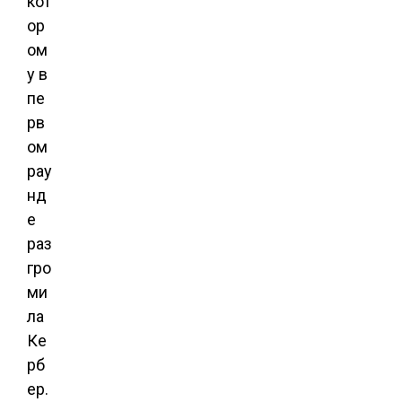
кот
ор
ом
у в
пе
рв
ом
рау
нд
е
раз
гро
ми
ла
Ке
рб
ер.