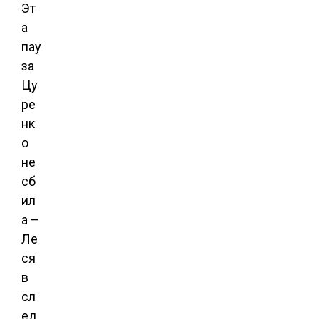
Эт
а
пау
за
Цу
ре
нк
о
не
сб
ил
а –
Ле
ся
в
сл
ед