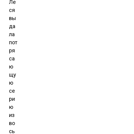
Ле
ся
вы
да
ла
пот
ря
са
ю
щу
ю
се
ри
ю
из
во
сь