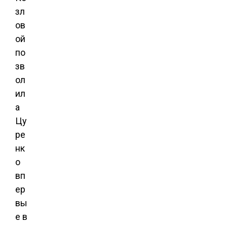
зл
ов
ой
по
зв
ол
ил
а
Цу
ре
нк
о
вп
ер
вы
е в