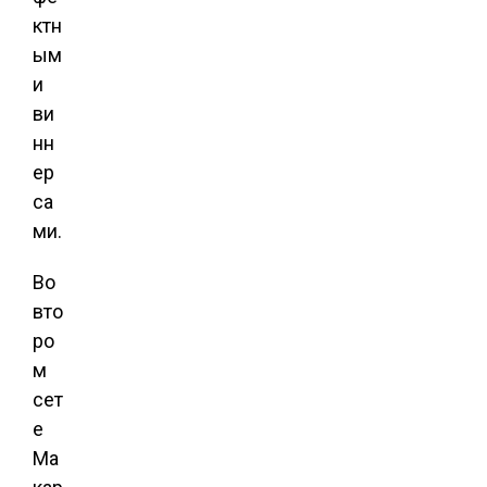
ктн
ым
и
ви
нн
ер
са
ми.
Во
вто
ро
м
сет
е
Ма