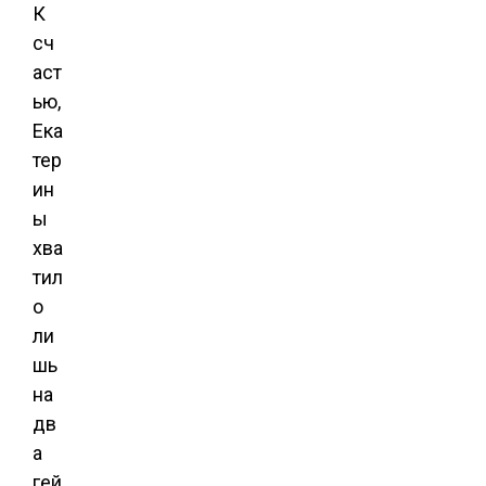
К
сч
аст
ью,
Ека
тер
ин
ы
хва
тил
о
ли
шь
на
дв
а
гей