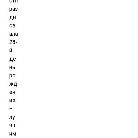
отп
раз
дн
ов
ала
28-
й
де
нь
ро
жд
ен
ия
–
лу
чш
им