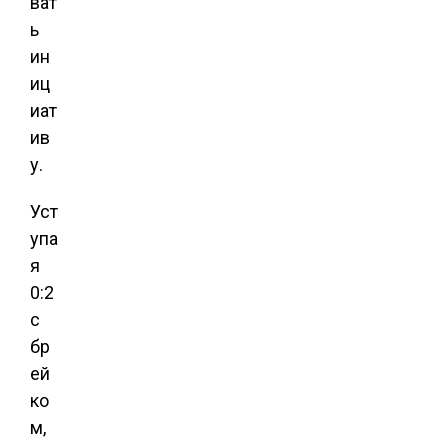
ват
ь
ин
иц
иат
ив
у.
Уст
упа
я
0:2
с
бр
ей
ко
м,