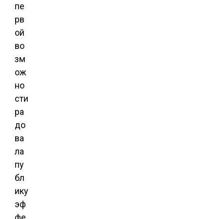
пе
рв
ой
во
зм
ож
но
сти
ра
до
ва
ла
пу
бл
ику
эф
фе