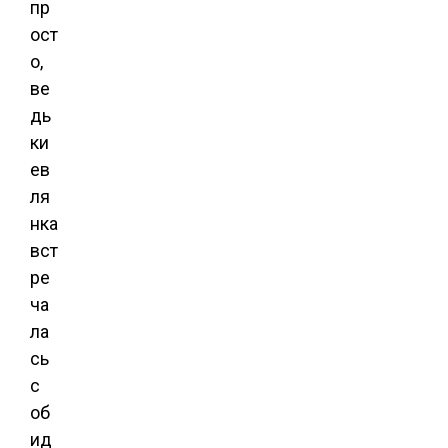
пр
ост
о,
ве
дь
ки
ев
ля
нка
вст
ре
ча
ла
сь
с
об
ид