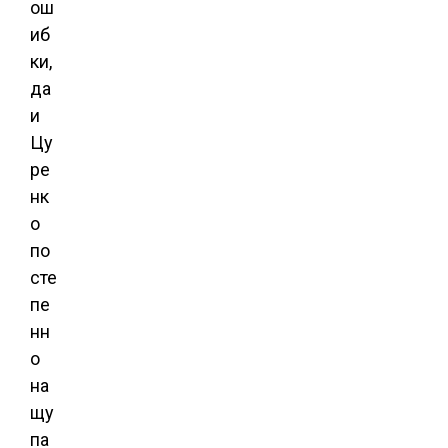
ош
иб
ки,
да
и
Цу
ре
нк
о
по
сте
пе
нн
о
на
щу
па