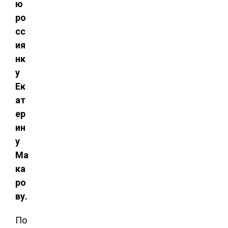
ю
ро
сс
ия
нк
у
Ек
ат
ер
ин
у
Ма
ка
ро
ву.
По