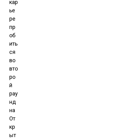
кар
ье
ре
пр
об
ить
ся
во
вто
ро
й
рау
нд
на
От
кр
ыт