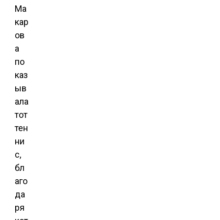
Ма
кар
ов
а
по
каз
ыв
ала
тот
тен
ни
с,
бл
аго
да
ря