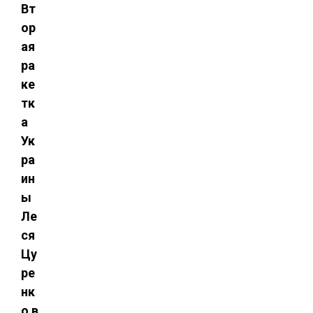
Вт
ор
ая
ра
ке
тк
а
Ук
ра
ин
ы
Ле
ся
Цу
ре
нк
о в