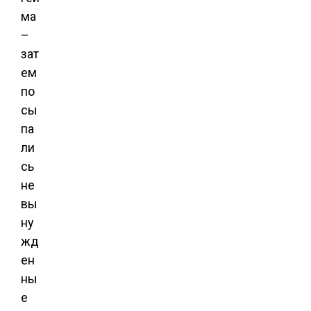
ма
–
зат
ем
по
сы
па
ли
сь
не
вы
ну
жд
ен
ны
е