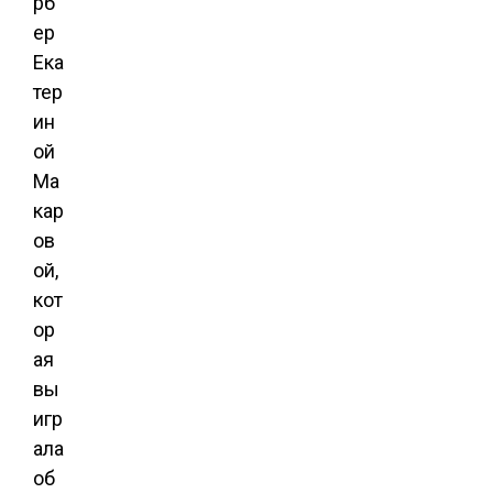
рб
ер
Ека
тер
ин
ой
Ма
кар
ов
ой,
кот
ор
ая
вы
игр
ала
об