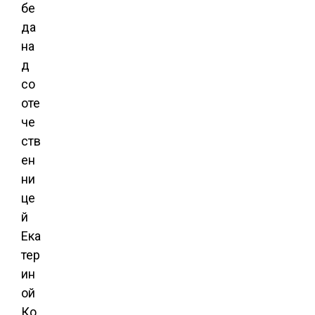
бе
да
на
д
со
оте
че
ств
ен
ни
це
й
Ека
тер
ин
ой
Ко