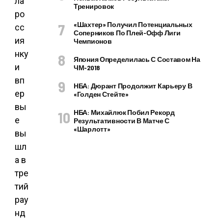
Тренировок
«Шахтер» Получил Потенциальных
Соперников По Плей-Офф Лиги
Чемпионов
Япония Определилась С Составом На
ЧМ-2018
НБА: Дюрант Продолжит Карьеру В
«Голден Стейте»
НБА: Михайлюк Побил Рекорд
Результативности В Матче С
«Шарлотт»