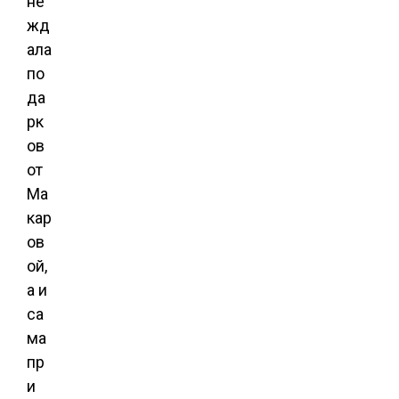
не
жд
ала
по
да
рк
ов
от
Ма
кар
ов
ой,
а и
са
ма
пр
и