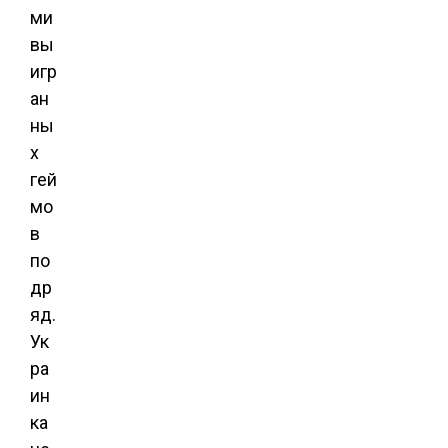
ми
вы
игр
ан
ны
х
гей
мо
в
по
др
яд.
Ук
ра
ин
ка