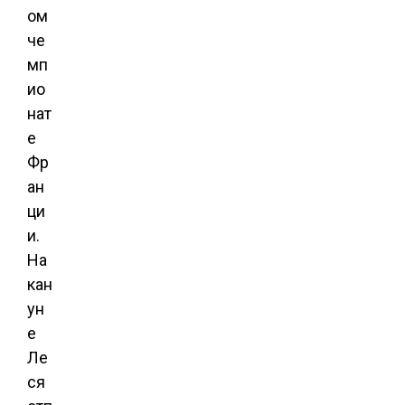
ом
че
мп
ио
нат
е
Фр
ан
ци
и.
На
кан
ун
е
Ле
ся