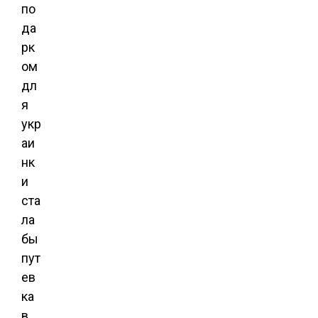
по
да
рк
ом
дл
я
укр
аи
нк
и
ста
ла
бы
пут
ев
ка
в