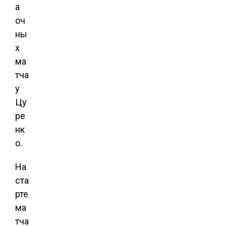
а
оч
ны
х
ма
тча
у
Цу
ре
нк
о.
На
ста
рте
ма
тча