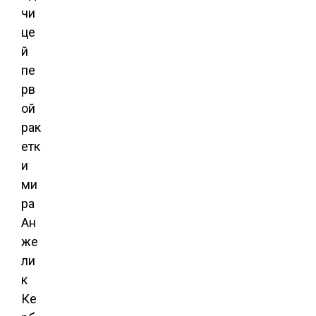
чи
це
й
пе
рв
ой
рак
етк
и
ми
ра
Ан
же
ли
к
Ке