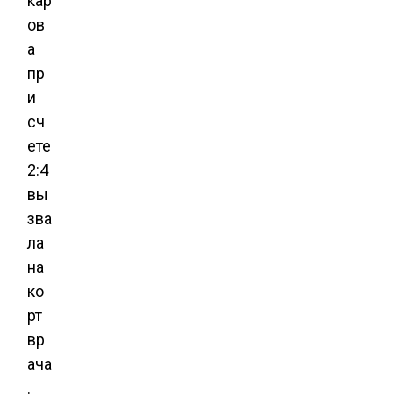
кар
ов
а
пр
и
сч
ете
2:4
вы
зва
ла
на
ко
рт
вр
ача
.