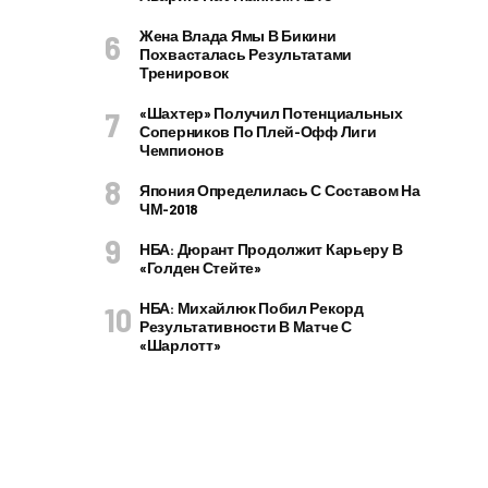
Жена Влада Ямы В Бикини
Похвасталась Результатами
Тренировок
«Шахтер» Получил Потенциальных
Соперников По Плей-Офф Лиги
Чемпионов
Япония Определилась С Составом На
ЧМ-2018
НБА: Дюрант Продолжит Карьеру В
«Голден Стейте»
НБА: Михайлюк Побил Рекорд
Результативности В Матче С
«Шарлотт»