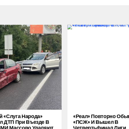
 «слуга Народа»
«Реал» Повторно Обы
л ДТП При Въезде В
«ПСЖ» И Вышел В
СМИ Массово Удаляют
Четвертьфинал Лиги