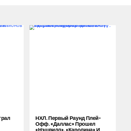
грал
НХЛ. Первый Раунд Плей-
Офф. «Даллас» Прошел
«Нэшвилл», «Каролина» И