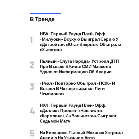
В Тренде
НБА. Первый Раунд Плей-Офф.
«Милуоки» Всухую Выиграл Серию У
«Детройта», «Юта» Впервые Обыграла
«Хьюстон»
Пьяный «слуга Народа» Устроил ДТП
При Въезде В Киев: СМИ Массово
Удаляют Информацию Об Аварии
«Реал» Повторно Обыграл «ПСЖ» И
Вышел В Четвертьфинал Лиги
Чемпионов
НХЛ. Первый Раунд Плей-Офф.
«Даллас» Прошел «Нэшвилл»,
«Каролина» И «Вашингтон» Сыграют
Седьмой Матч
На Киевщине Пьяный Механик Устроил
Аварию На Угнанном Авто