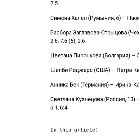
7:5
Симона Халеп (Румыния, 6) – Наоми
Барбора Заглавова-Стрыцова (Чехи
2:6, 7:6 (6), 2:6
Цветана Пиронкова (Болгария) – Сл
Шелби Роджерс (США) – Петра Квито
Анника Бек (Германия) – Ирина-Кам
Светлана Кузнецова (Россия, 13) 
6:1, 6:4
In this article: