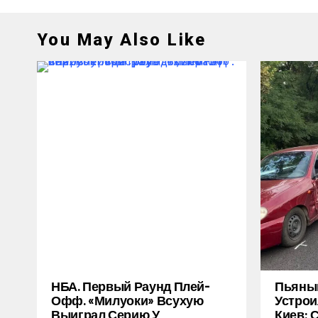
You May Also Like
НБА. Первый Раунд Плей-
Пьяный
Офф. «Милуоки» Всухую
Устрои
Выиграл Серию У
Киев: 