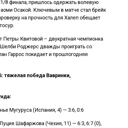
 1/8 финала, пришлось одержать волевую
Наоми Осакой. Ключевым в матче стал брейк
 проверку на прочность для Халеп обещает
тосур.
ет Петры Квитовой – двукратная чемпионка
 Шелби Роджерс дважды проиграть со
олан Гаррос покидает и прошлогодняя
6: тяжелая победа Вавринки,
унда:
ье Мугуруса (Испания, 4) — 3:6, 0:6
Луция Шафаржова (Чехия, 11) — 6:3, 6:7 (0),