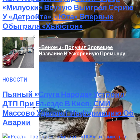
«Милуоки» Всухую Выиграл Серию
У «Детройта», «Юта» Впервые
Обыграла «Хьюстон»
«Веном 3» Получил Зловещее
Название И Ускоренную Премьеру
НОВОСТИ
Пьяный «слуга Народа» Устроил
ДТП При Въезде В Киев: СМИ
Массово Удаляют Информацию Об
«Морковное» ДТП На Трассе Одесса-
Аварии
Николаев: Столкнулись Два Грузовика