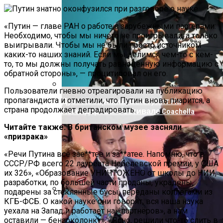
Под Киевом Мотоцикл Влетел В
Легковушку: Двое Погибших
«Путин — главе РАН о работе с зарубежными партерами:
Необходимо, чтобы мы ничего не проигрывали, а только
выигрывали. Чтобы мы не были просто источником
каких-то наших знаний. Если мы делимся чем-то с кем-
то, то мы должны получать равноценную информацию с
обратной стороны», — процитировал он его.
Пользователи гневно отреагировали на публикацию
пропагандиста и отметили, что Путин вновь пиарится, а
Дуэт Из Украины Выступит На
страна продолжает деградировать.
Легендарном Фестивале Coachella
Читайте также: В британском музее засняли
«призрака»
«Речи Путина всё зае**тее и за**атее. Напомню, что в
СССР/РФ всего 22 лауреата Нобелевской премии, у США
их 326», «Образование УНИЧТОЖЕНО от школы до НИИ,
разработки, по большей части проданы, украдены,
подарены за стеклянные бусы, переданы коллегами из
КГБ-ФСБ. О какой науке они говорят, вся наша наука
Прокурор Хмельницкой Области Умер
уехала на Запад и работает на «партнёров», а нам
От Осложнений Коронавируса
оставили — бензоколонку», «Ясно, решили что-то слить в