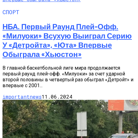
СПОРТ
НБА. Первый Раунд Плей-Офф.
«Милуоки» Всухую Выиграл Серию
У «Детройта», «Юта» Впервые
Обыграла «Хьюстон»
В главной баскетбольной лиге мира продолжается
первый раунд плей-офф. «Милуоки» за счет ударной
второй половины в четвертый раз обыграл «Детройт» и
впервые с 2001...
importantnews
11.06.2024