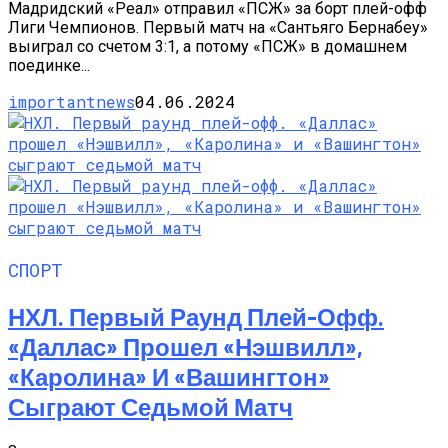
Мадридский «Реал» отправил «ПСЖ» за борт плей-офф
Лиги Чемпионов. Первый матч на «Сантьяго Бернабеу»
выиграл со счетом 3:1, а потому «ПСЖ» в домашнем
поединке...
importantnews
04.06.2024
СПОРТ
НХЛ. Первый Раунд Плей-Офф.
«Даллас» Прошел «Нэшвилл»,
«Каролина» И «Вашингтон»
Сыграют Седьмой Матч