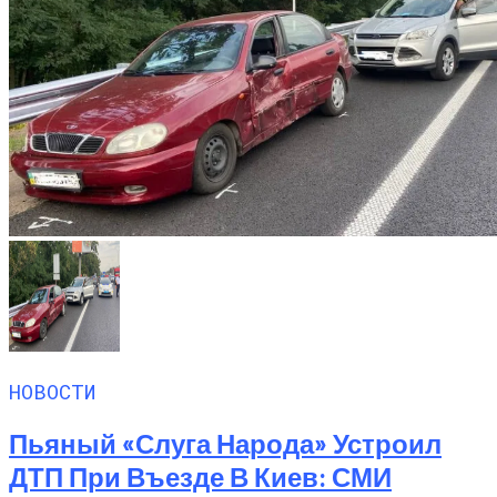
НОВОСТИ
Пьяный «слуга Народа» Устроил
ДТП При Въезде В Киев: СМИ