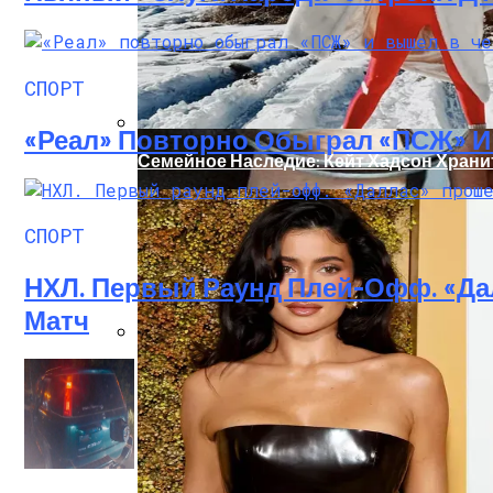
СПОРТ
«Реал» Повторно Обыграл «ПСЖ» 
Семейное Наследие: Кейт Хадсон Храни
СПОРТ
НХЛ. Первый Раунд Плей-Офф. «Да
Матч
В Николаеве Во Время Задержания Умер