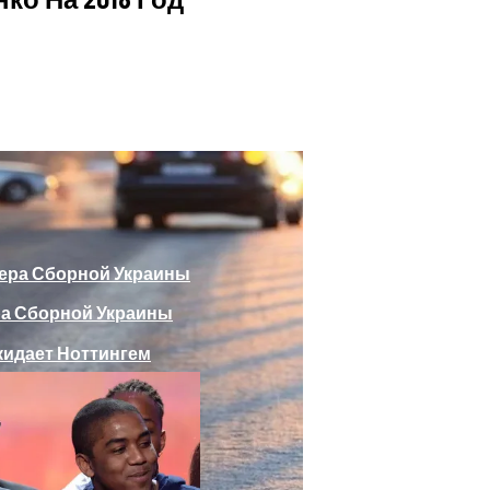
божающего Стоять На Задних Лапах
утина Главе МИД Австрии
еяли Российский Лайнер, «заблудившийся» В Крыму
ра Сборной Украины
Веселыми Фотожабами
дает Ноттингем
е Отеля, Знатно Позавтракав
а