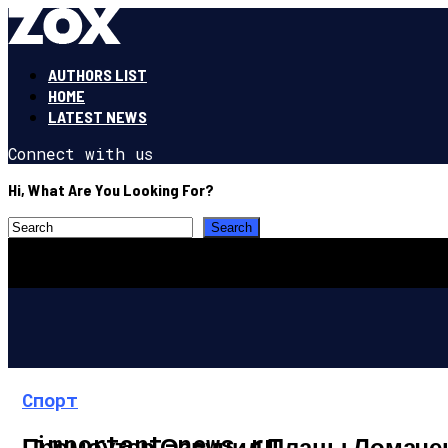
AUTHORS LIST
HOME
LATEST NEWS
Connect with us
Hi, What Are You Looking For?
Спорт
important-news.ru
Промоутер Озвучил Планы Ломаченк