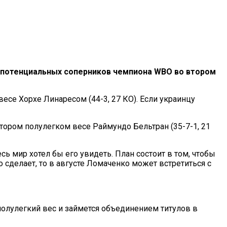
л потенциальных соперников чемпиона WBO во втором
есе Хорхе Линаресом (44-3, 27 КО). Если украинцу
тором полулегком весе Раймундо Бельтран (35-7-1, 21
сь мир хотел бы его увидеть. План состоит в том, чтобы
 сделает, то в августе Ломаченко может встретиться с
полулегкий вес и займется объединением титулов в