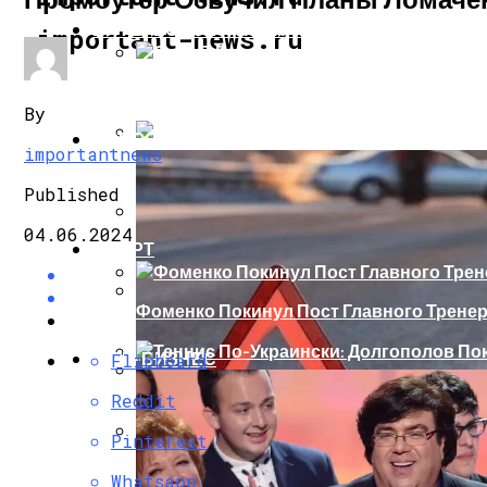
ИНТЕРЕСНОЕ И ПОЗНАВАТЕЛЬНОЕ
important-news.ru
Сеть В Восторге От Упитанного Кота, О
By
НОВОСТИ
importantnews
В Сети Высмеяли Свадебный Подарок П
Published
04.06.2024
СПОРТ
«Князь, Где Вы Шлялись»: В Сети Высм
Фоменко Покинул Пост Главного Трене
Репетицию Парада В Киеве Высмеяли 
ШОУ-БИЗНЕС
Flipboard
Теннис По-Украински: Долгополов Поки
Reddit
В Швеции Белый Медведь Застрял В Окн
Pinterest
Роналду Остается В «Реале» До 2020 Год
Whatsapp