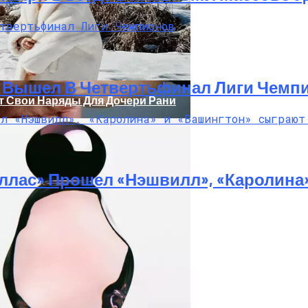
И Вышел В Четвертьфинал Лиги Чемп
т Свои Наряды Для Дочери Рани
ллас» Прошел «Нэшвилл», «Каролина
 29-Летний Мужчина