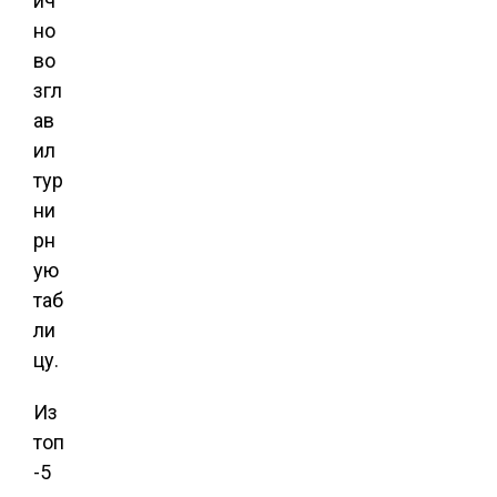
ич
но
во
згл
ав
ил
тур
ни
рн
ую
таб
ли
цу.
Из
топ
-5