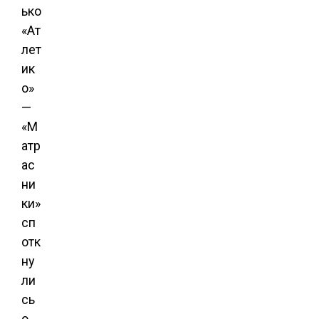
ько
«Ат
лет
ик
о»
—
«М
атр
ас
ни
ки»
сп
отк
ну
ли
сь
о