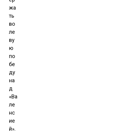
жа
ть
во
ле
ву
ю
по
бе
ду
на
д
«Ва
ле
нс
ие
й».