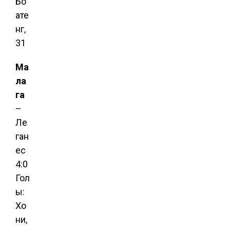
Бо
ате
нг,
31
Ма
ла
га
–
Ле
ган
ес
4:0
Гол
ы:
Хо
ни,