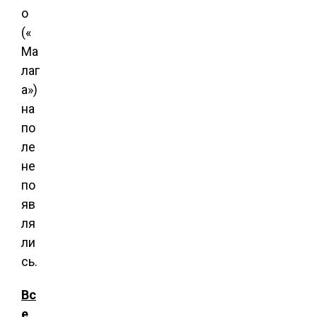
о
(«
Ма
лаг
а»)
на
по
ле
не
по
яв
ля
ли
сь.
Вс
е