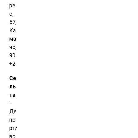
ре
с,
57,
Ка
ма
чо,
90
+2
Се
ль
та
–
Де
по
рти
во