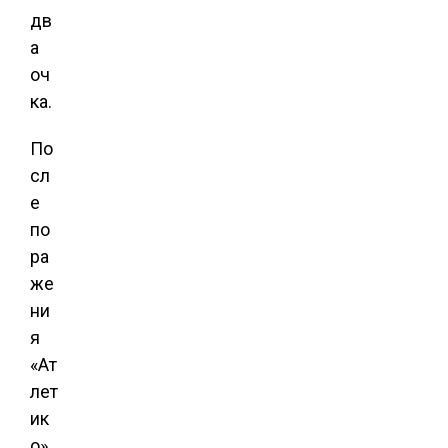
дв
а
оч
ка.
По
сл
е
по
ра
же
ни
я
«Ат
лет
ик
о»