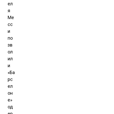
ел
я
Ме
сс
и
по
зв
ол
ил
и
«Ба
рс
ел
он
е»
од
ер