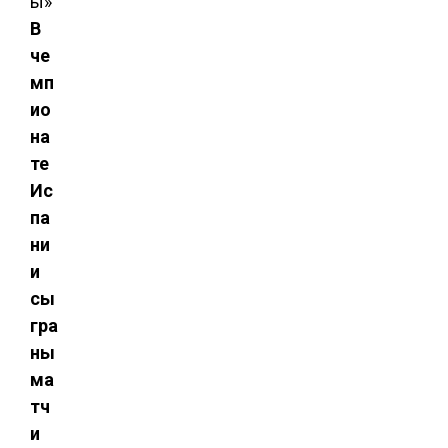
В
че
мп
ио
на
те
Ис
па
ни
и
сы
гра
ны
ма
тч
и