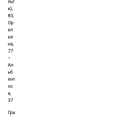
льт
и),
83,
Ор
ел
ья
на,
77
–
Ал
ьб
ент
ос
а,
37
Гра