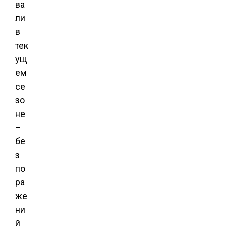
ва
ли
в
тек
ущ
ем
се
зо
не
–
бе
з
по
ра
же
ни
й