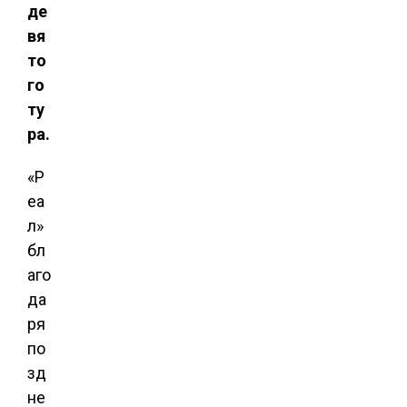
де
вя
то
го
ту
ра.
«Р
еа
л»
бл
аго
да
ря
по
зд
не