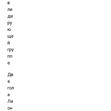
в
ли
ди
ру
ю
ще
й
гру
пп
е.
Дв
а
гол
а
Ли
он