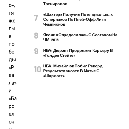
Тренировок
«Шахтер» Получил Потенциальных
Соперников По Плей-Офф Лиги
Чемпионов
Япония Определилась С Составом На
ЧМ-2018
НБА: Дюрант Продолжит Карьеру В
«Голден Стейте»
НБА: Михайлюк Побил Рекорд
Результативности В Матче С
«Шарлотт»