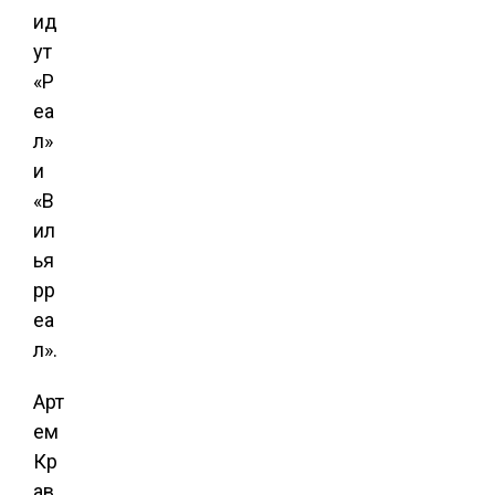
ид
ут
«Р
еа
л»
и
«В
ил
ья
рр
еа
л».
Арт
ем
Кр
ав