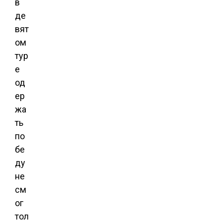
в
де
вят
ом
тур
е
од
ер
жа
ть
по
бе
ду
не
см
ог
тол