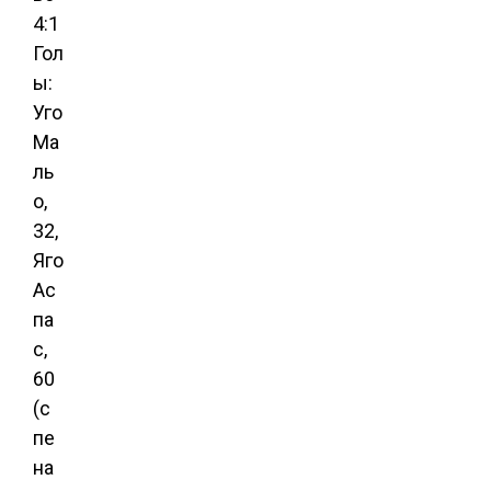
4:1
Гол
ы:
Уго
Ма
ль
о,
32,
Яго
Ас
па
с,
60
(с
пе
на