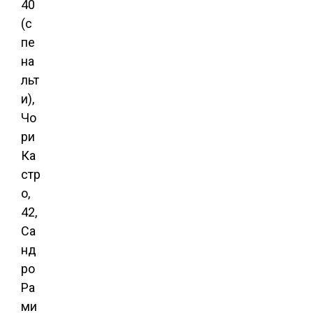
40
(с
пе
на
льт
и),
Чо
ри
Ка
стр
о,
42,
Са
нд
ро
Ра
ми