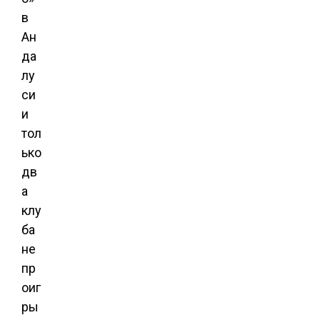
в
Ан
да
лу
си
и
тол
ько
дв
а
клу
ба
не
пр
оиг
ры