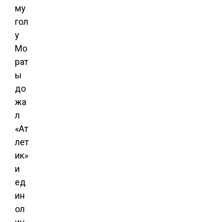
му
гол
у
Мо
рат
ы
до
жа
л
«Ат
лет
ик»
и
ед
ин
ол