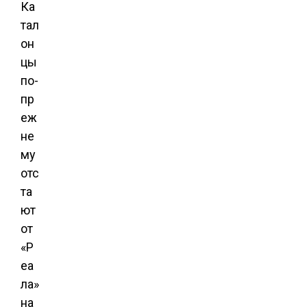
Ка
тал
он
цы
по-
пр
еж
не
му
отс
та
ют
от
«Р
еа
ла»
на