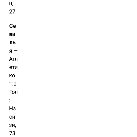
н,
27
Се
ви
ль
я
—
Атл
ети
ко
1:0
Гол
:
Нз
он
зи,
73