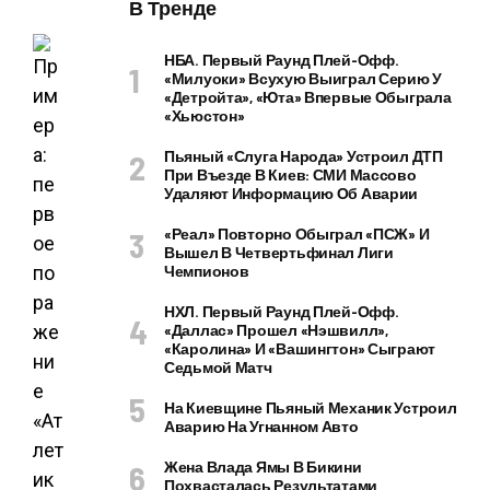
В Тренде
НБА. Первый Раунд Плей-Офф.
«Милуоки» Всухую Выиграл Серию У
«Детройта», «Юта» Впервые Обыграла
«Хьюстон»
Пьяный «слуга Народа» Устроил ДТП
При Въезде В Киев: СМИ Массово
Удаляют Информацию Об Аварии
«Реал» Повторно Обыграл «ПСЖ» И
Вышел В Четвертьфинал Лиги
Чемпионов
НХЛ. Первый Раунд Плей-Офф.
«Даллас» Прошел «Нэшвилл»,
«Каролина» И «Вашингтон» Сыграют
Седьмой Матч
На Киевщине Пьяный Механик Устроил
Аварию На Угнанном Авто
Жена Влада Ямы В Бикини
Похвасталась Результатами