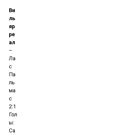
Ви
ль
яр
ре
ал
–
Ла
с
Па
ль
ма
с
2:1
Гол
ы:
Са