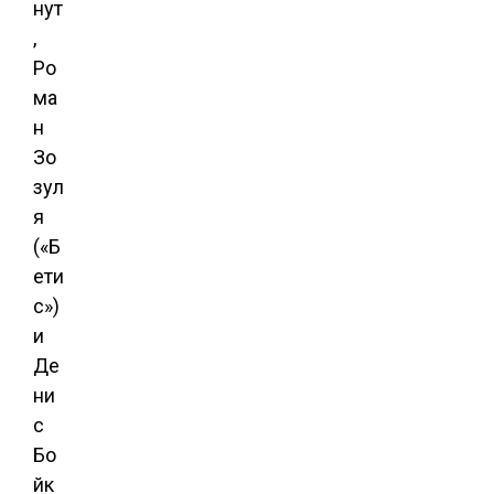
нут
,
Ро
ма
н
Зо
зул
я
(«Б
ети
с»)
и
Де
ни
с
Бо
йк