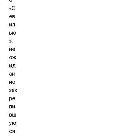
«С
ев
ил
ью
»,
не
ож
ид
ан
но
зак
ре
пи
вш
ую
ся