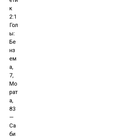
к
2:1
Гол
ы:
Бе
нз
ем
а,
7,
Мо
рат
а,
83
—
Са
би