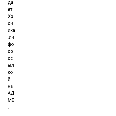
да
ет
Хр
он
ика
.ин
фо
со
сс
ыл
ко
й
на
АД
МЕ
.