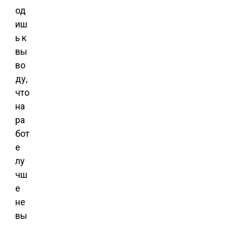
од
иш
ь к
вы
во
ду,
что
на
ра
бот
е
лу
чш
е
не
вы