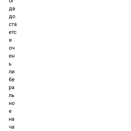
ог
да
до
ста
етс
я
оч
ен
ь
ли
бе
ра
ль
но
е
на
ча