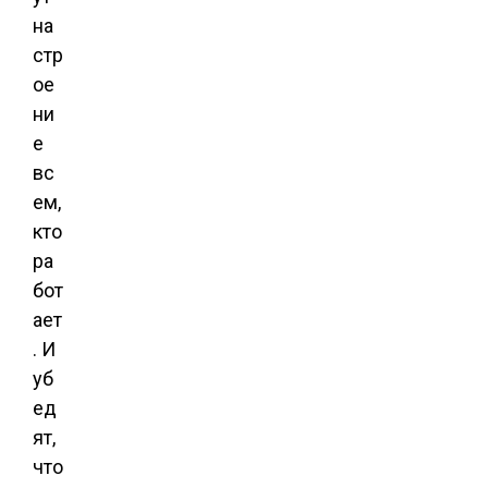
на
стр
ое
ни
е
вс
ем,
кто
ра
бот
ает
. И
уб
ед
ят,
что