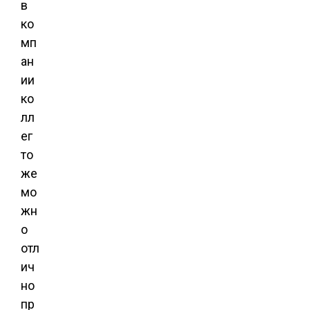
в
ко
мп
ан
ии
ко
лл
ег
то
же
мо
жн
о
отл
ич
но
пр