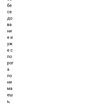
бе
се
до
ва
ни
е и
уж
е с
по
рог
а
по
ни
ма
еш
ь,