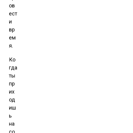
ов
ест
и
вр
ем
я.
Ко
гда
ты
пр
их
од
иш
ь
на
со