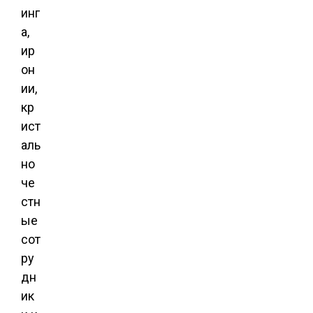
инг
а,
ир
он
ии,
кр
ист
аль
но
че
стн
ые
сот
ру
дн
ик