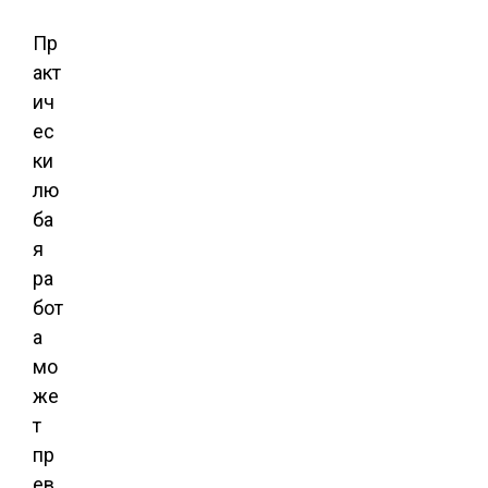
Пр
акт
ич
ес
ки
лю
ба
я
ра
бот
а
мо
же
т
пр
ев