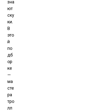
зна
ют
ску
ки.
В
это
й
по
дб
ор
ке
—
ма
сте
ра
тро
лл