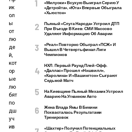
«Милуоки» Всухую Выиграл Серию У
«Детройта», «Юта» Впервые Обыграла
«Хьюстон»
Пьяный «слуга Народа» Устроил ДТП
При Въезде В Киев: СМИ Массово
Удаляют Информацию Об Аварии
«Реал» Повторно Обыграл «ПСЖ» И
Вышел В Четвертьфинал Лиги
Чемпионов
НХЛ. Первый Раунд Плей-Офф.
«Даллас» Прошел «Нэшвилл»,
«Каролина» И «Вашингтон» Сыграют
Седьмой Матч
На Киевщине Пьяный Механик Устроил
Аварию На Угнанном Авто
Жена Влада Ямы В Бикини
Похвасталась Результатами
Тренировок
«Шахтер» Получил Потенциальных