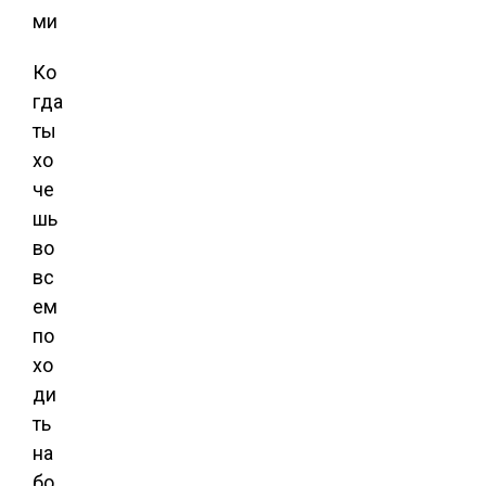
Ко
гда
ты
хо
че
шь
во
вс
ем
по
хо
ди
ть
на
бо