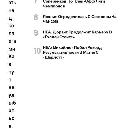
Соперников По Плей-Офф Лиги
Чемпионов
Япония Определилась С Составом На
ЧМ-2018
НБА: Дюрант Продолжит Карьеру В
«Голден Стейте»
НБА: Михайлюк Побил Рекорд
Результативности В Матче С
Ка
«Шарлотт»
к
ту
т
не
ул
ыб
ат
ьс
я.