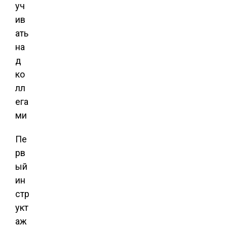
Пе
рв
ый
ин
стр
укт
аж