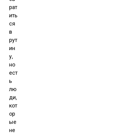
рат
ить
ся
в
рут
ин
у,
но
ест
ь
лю
ди,
кот
ор
ые
не