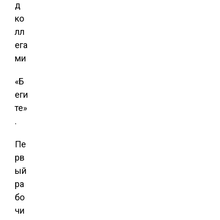
«Б
еги
те»
.
Пе
рв
ый
ра
бо
чи