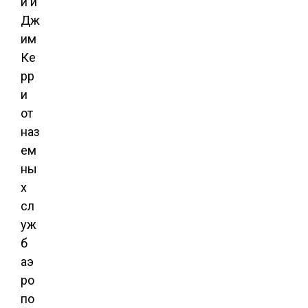
и и
Дж
им
Ке
рр
и
от
наз
ем
ны
х
сл
уж
б
аэ
ро
по