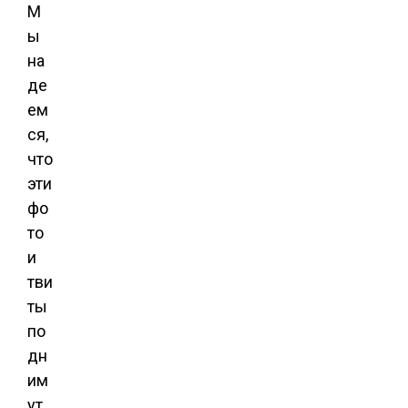
М
ы
на
де
ем
ся,
что
эти
фо
то
и
тви
ты
по
дн
им
ут