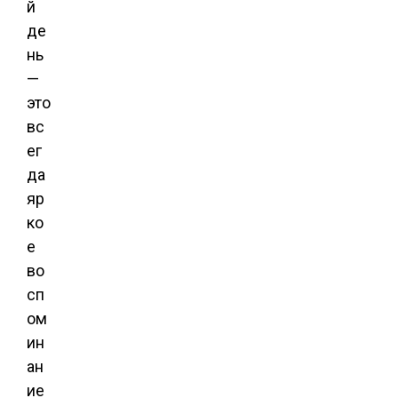
й
де
нь
—
это
вс
ег
да
яр
ко
е
во
сп
ом
ин
ан
ие