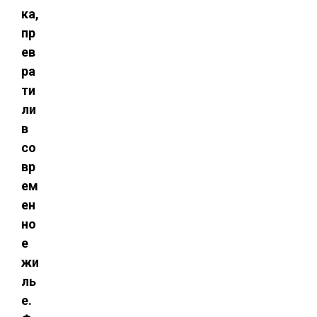
ка,
пр
ев
ра
ти
ли
в
со
вр
ем
ен
но
е
жи
ль
е.