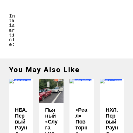
In
th
is
ar
ti
cl
e:
You May Also Like
НБА.
Пья
«Реа
НХЛ.
Пер
Ный
Л»
Пер
Вый
«слу
Пов
Вый
Раун
Га
Торн
Раун