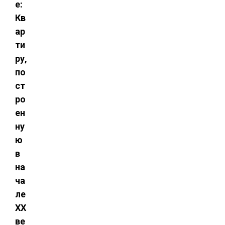
е:
Кв
ар
ти
ру,
по
ст
ро
ен
ну
ю
в
на
ча
ле
ХХ
ве