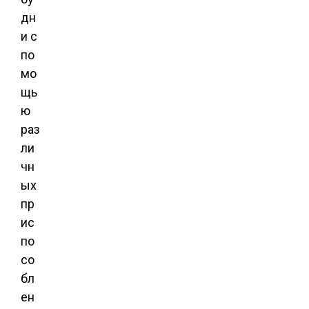
дн
и с
по
мо
щь
ю
раз
ли
чн
ых
пр
ис
по
со
бл
ен