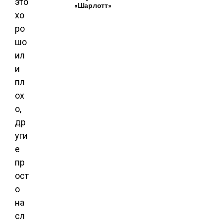
это
«Шарлотт»
хо
ро
шо
ил
и
пл
ох
о,
др
уги
е
пр
ост
о
на
сл