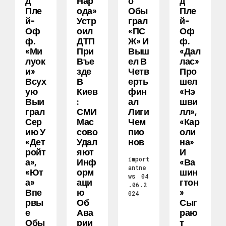
Д
Нар
О
Д
Пле
Ода»
Обы
Пле
Й-
Устр
Грал
Й-
Оф
Оил
«ПС
Оф
Ф.
ДТП
Ж» И
Ф.
«Ми
При
Выш
«Дал
Луок
Въе
Ел В
Лас»
И»
Зде
Четв
Про
Всух
В
Ерть
Шел
Ую
Киев
Фин
«Нэ
Выи
:
Ал
Шви
Грал
СМИ
Лиги
Лл»,
Сер
Мас
Чем
«Кар
Ию У
Сово
Пио
Оли
«Дет
Удал
Нов
На»
Ройт
Яют
И
import
А»,
Инф
«Ва
antne
«Ют
Орм
Шин
ws
04
А»
Аци
Гтон
.06.2
Впе
Ю
»
024
Рвы
Об
Сыг
Е
Ава
Раю
Обы
Рии
Т