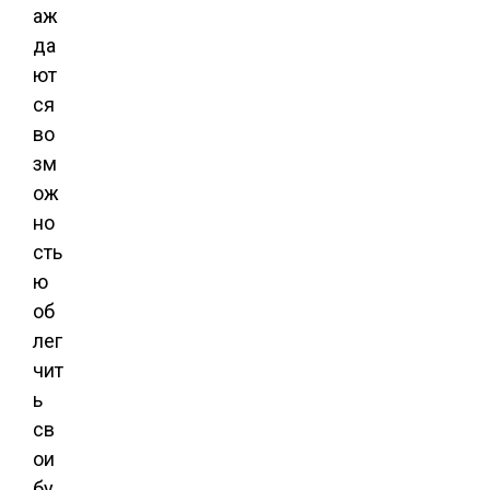
аж
да
ют
ся
во
зм
ож
но
сть
ю
об
лег
чит
ь
св
ои
бу