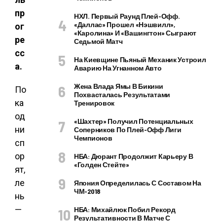
пр
НХЛ. Первый Раунд Плей-Офф.
«Даллас» Прошел «Нэшвилл»,
ог
«Каролина» И «Вашингтон» Сыграют
ре
Седьмой Матч
сс
На Киевщине Пьяный Механик Устроил
а.
Аварию На Угнанном Авто
Жена Влада Ямы В Бикини
По
Похвасталась Результатами
ка
Тренировок
од
«Шахтер» Получил Потенциальных
ни
Соперников По Плей-Офф Лиги
Чемпионов
сп
ор
НБА: Дюрант Продолжит Карьеру В
«Голден Стейте»
ят,
ле
Япония Определилась С Составом На
ЧМ-2018
нь
—
НБА: Михайлюк Побил Рекорд
Результативности В Матче С