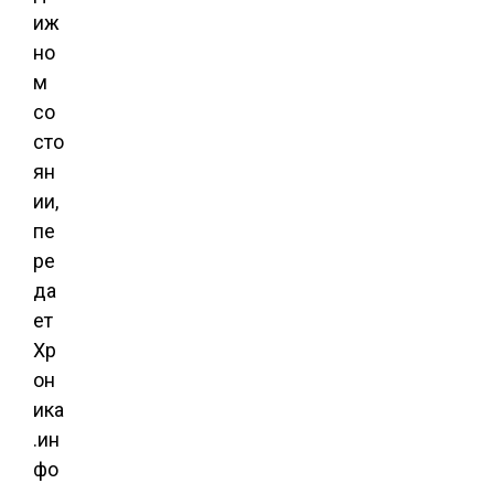
иж
но
м
со
сто
ян
ии,
пе
ре
да
ет
Хр
он
ика
.ин
фо