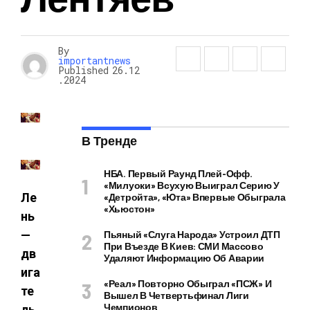
By
importantnews
Published
26.12
.2024
В Тренде
НБА. Первый Раунд Плей-Офф.
«Милуоки» Всухую Выиграл Серию У
Ле
«Детройта», «Юта» Впервые Обыграла
«Хьюстон»
нь
—
Пьяный «слуга Народа» Устроил ДТП
При Въезде В Киев: СМИ Массово
дв
Удаляют Информацию Об Аварии
ига
«Реал» Повторно Обыграл «ПСЖ» И
те
Вышел В Четвертьфинал Лиги
Чемпионов
ль