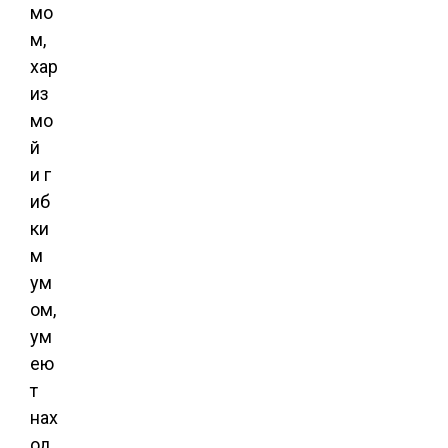
мо
м,
хар
из
мо
й
и г
иб
ки
м
ум
ом,
ум
ею
т
нах
од