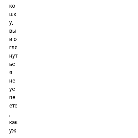
ко
шк
у,
вы
и о
гля
нут
ьс
я
не
ус
пе
ете
,
как
уж