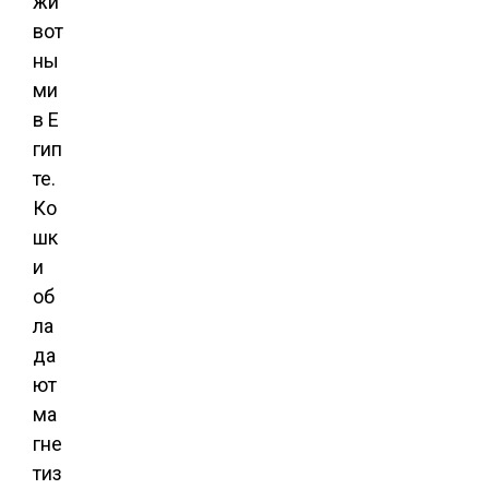
жи
вот
ны
ми
в Е
гип
те.
Ко
шк
и
об
ла
да
ют
ма
гне
тиз