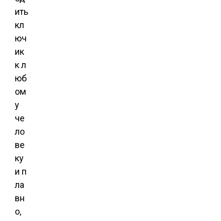
ить
кл
юч
ик
к л
юб
ом
у
че
ло
ве
ку
и п
ла
вн
о,