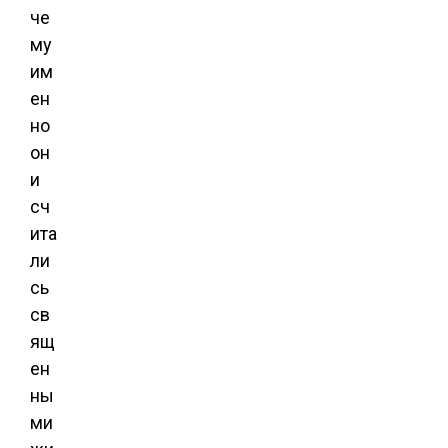
че
му
им
ен
но
он
и
сч
ита
ли
сь
св
ящ
ен
ны
ми