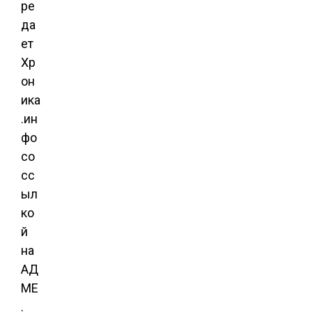
ре
да
ет
Хр
он
ика
.ин
фо
со
сс
ыл
ко
й
на
АД
МЕ
.