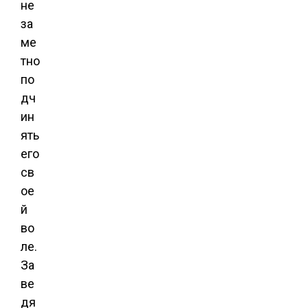
не
за
ме
тно
по
дч
ин
ять
его
св
ое
й
во
ле.
За
ве
дя