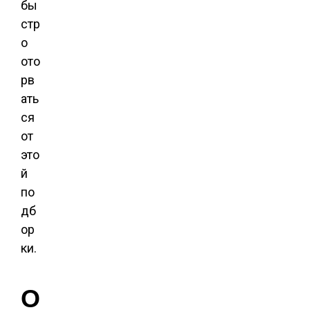
бы
стр
о
ото
рв
ать
ся
от
это
й
по
дб
ор
ки.
О