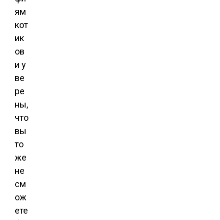
ям
кот
ик
ов
и у
ве
ре
ны,
что
вы
то
же
не
см
ож
ете