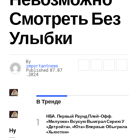
Смотреть Без
Улыбки
By
importantnews
Published
07.07
.2024
В Тренде
НБА. Первый Раунд Плей-Офф.
«Милуоки» Всухую Выиграл Серию У
«Детройта», «Юта» Впервые Обыграла
Ну
«Хьюстон»