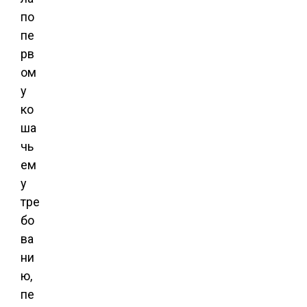
по
пе
рв
ом
у
ко
ша
чь
ем
у
тре
бо
ва
ни
ю,
пе