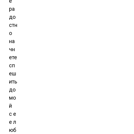
е
ра
до
стн
о
на
чн
ете
сп
еш
ить
до
мо
й
с е
е л
юб