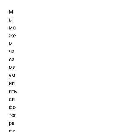
М
ы
мо
же
м
ча
са
ми
ум
ил
ять
ся
фо
тог
ра
фи