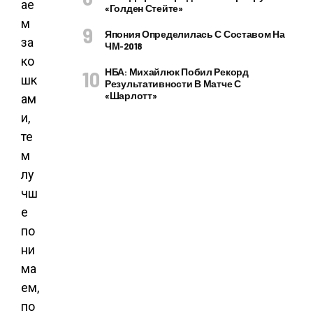
ае
«Голден Стейте»
м
Япония Определилась С Составом На
за
ЧМ-2018
ко
НБА: Михайлюк Побил Рекорд
шк
Результативности В Матче С
«Шарлотт»
ам
и,
те
м
лу
чш
е
по
ни
ма
ем,
по