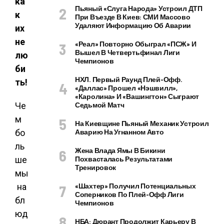
ка
Пьяный «слуга Народа» Устроил ДТП
к
При Въезде В Киев: СМИ Массово
Удаляют Информацию Об Аварии
их
не
«Реал» Повторно Обыграл «ПСЖ» И
Вышел В Четвертьфинал Лиги
лю
Чемпионов
би
НХЛ. Первый Раунд Плей-Офф.
ть!
«Даллас» Прошел «Нэшвилл»,
«Каролина» И «Вашингтон» Сыграют
Че
Седьмой Матч
м
На Киевщине Пьяный Механик Устроил
бо
Аварию На Угнанном Авто
ль
Жена Влада Ямы В Бикини
ше
Похвасталась Результатами
Тренировок
мы
на
«Шахтер» Получил Потенциальных
Соперников По Плей-Офф Лиги
бл
Чемпионов
юд
НБА: Дюрант Продолжит Карьеру В