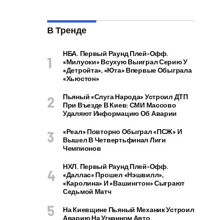
В Тренде
НБА. Первый Раунд Плей-Офф.
«Милуоки» Всухую Выиграл Серию У
«Детройта», «Юта» Впервые Обыграла
«Хьюстон»
Пьяный «слуга Народа» Устроил ДТП
При Въезде В Киев: СМИ Массово
Удаляют Информацию Об Аварии
«Реал» Повторно Обыграл «ПСЖ» И
Вышел В Четвертьфинал Лиги
Чемпионов
НХЛ. Первый Раунд Плей-Офф.
«Даллас» Прошел «Нэшвилл»,
«Каролина» И «Вашингтон» Сыграют
Седьмой Матч
На Киевщине Пьяный Механик Устроил
Аварию На Угнанном Авто