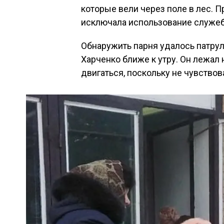
которые вели через поле в лес. 
исключала использование служеб
Обнаружить парня удалось патр
Харченко ближе к утру. Он лежал н
двигаться, поскольку не чувствова