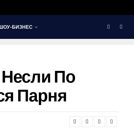
ШОУ-БИЗНЕС
 Несли По
ся Парня