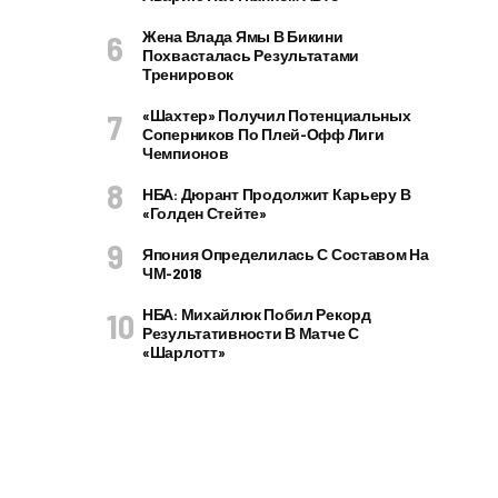
Жена Влада Ямы В Бикини
Похвасталась Результатами
Тренировок
«Шахтер» Получил Потенциальных
Соперников По Плей-Офф Лиги
Чемпионов
НБА: Дюрант Продолжит Карьеру В
«Голден Стейте»
Япония Определилась С Составом На
ЧМ-2018
НБА: Михайлюк Побил Рекорд
Результативности В Матче С
«Шарлотт»