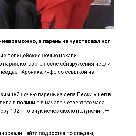
невозможно, а парень не чувствовал ног.
ные полицейские ночью искали
о парня, которого после обнаружения несли
пеедает Хроника.инфо со ссылкой на
 зимней ночью парень из села Пески ушел в
упила в полицию в начале четвертого часа
еру 102, что внук исчез около полуночи», —
нировали найти подростка по следам,