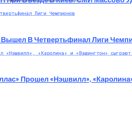
т Свои Наряды Для Дочери Рани
И Вышел В Четвертьфинал Лиги Чемп
ллас» Прошел «Нэшвилл», «Каролина