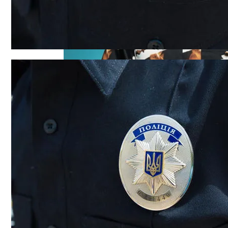
Дуэт Из Украины Выступит На Легендарн
Под Киевом Мотоцикл Влетел В Легкову