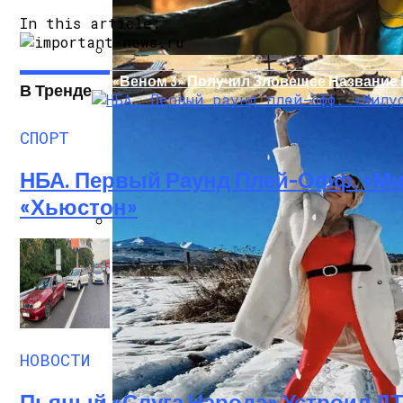
In this article:
«Веном 3» Получил Зловещее Название
В Тренде
СПОРТ
НБА. Первый Раунд Плей-Офф. «Ми
«Хьюстон»
В Египте Госпитализировали 5-Летнюю 
НОВОСТИ
Пьяный «слуга Народа» Устроил Д