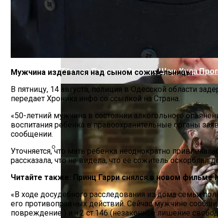
Тёмная Сторона Детских Шоу: Куда Пр
Мужчина издевался над сыном сожительницы.
В пятницу, 14 августа, полиция в Одесской области зад
передает Хроника.инфо со ссылкой на Страна.
«50-летний мужчина в состоянии алкогольного опьянени
воспитания ребенка в правоохранительные органы заяви
сообщении.
Уточняется, что мать ребенка неоднократно привлекала
рассказала, что не видела, что ее сожитель оскорблял д
Прокурор Хмельницкой Области Умер О
Читайте также: Принц Гарри снялся в новом фильме N
«В ходе досудебного расследования из дома семьи пол
его противоправных действий. Сейчас мужчине сообщил
повреждение ) и ч.2 ст.146 (незаконное лишение свобод