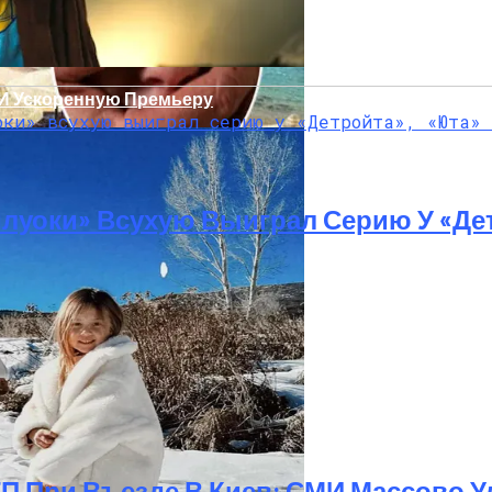
 И Ускоренную Премьеру
луоки» Всухую Выиграл Серию У «Де
Украинку С Признаками Изнасилования: Мать Отрицает
ТП При Въезде В Киев: СМИ Массово