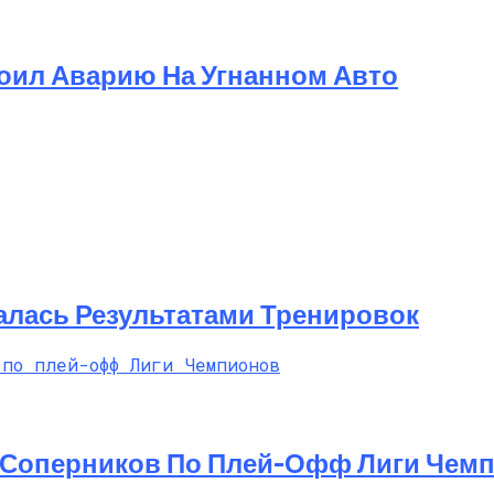
оил Аварию На Угнанном Авто
алась Результатами Тренировок
 Соперников По Плей-Офф Лиги Чем