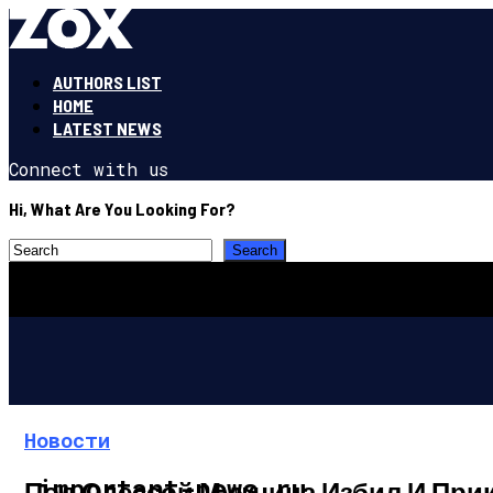
AUTHORS LIST
HOME
LATEST NEWS
Connect with us
Hi, What Are You Looking For?
Новости
important-news.ru
Под Одессой Мужчина Избил И При