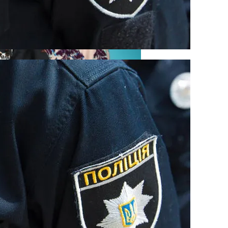
ом Фестивале Coachella
шку: Двое Погибших