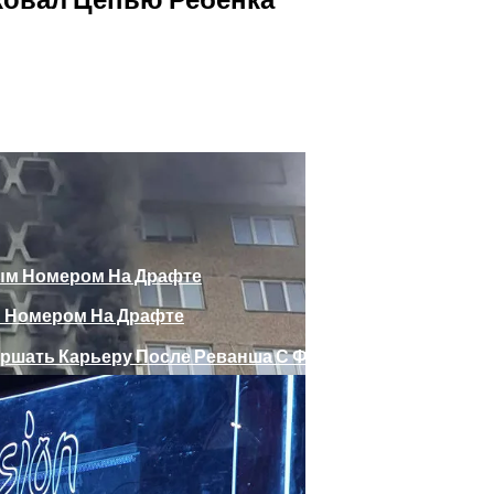
божающего Стоять На Задних Лапах
утина Главе МИД Австрии
еяли Российский Лайнер, «заблудившийся» В Крыму
 Номером На Драфте
Веселыми Фотожабами
шать Карьеру После Реванша С Фьюри
е Отеля, Знатно Позавтракав
ра Сборной Украины