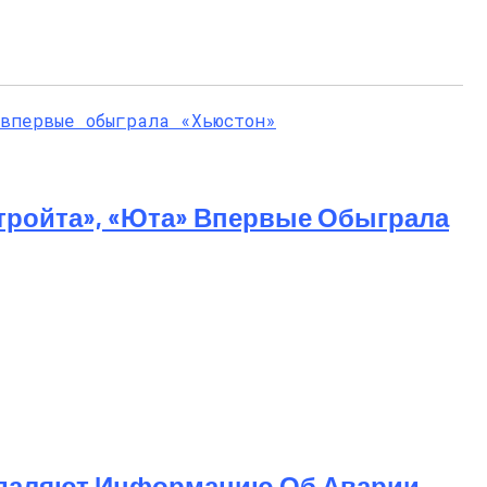
тройта», «Юта» Впервые Обыграла
 Насилие
 Удаляют Информацию Об Аварии