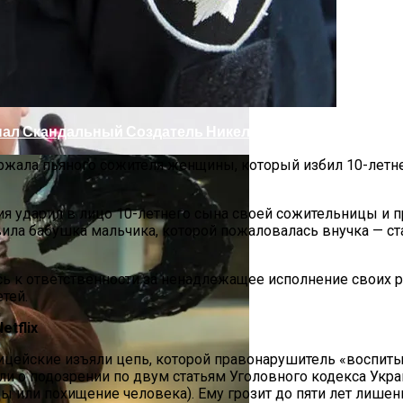
опал Скандальный Создатель Никелодеона
ержала пьяного сожителя женщины, который избил 10-летнег
я ударил в лицо 10-летнего сына своей сожительницы и пр
ла бабушка мальчика, которой пожаловалась внучка — стар
сь к ответственности за ненадлежащее исполнение своих 
етей.
т Осложнений Коронавируса
etflix
ицейские изъяли цепь, которой правонарушитель «воспит
и о подозрении по двум статьям Уголовного кодекса Украи
ы или похищение человека). Ему грозит до пяти лет лишен