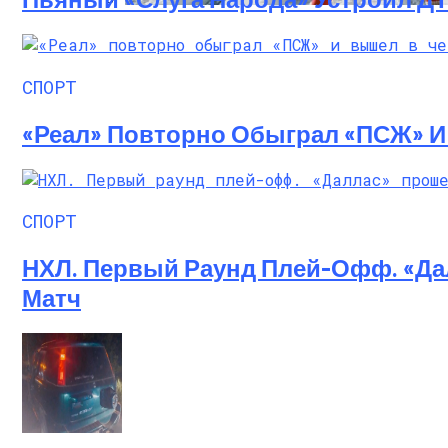
Семейное Наследие: Кейт Хадсон Храни
СПОРТ
«Реал» Повторно Обыграл «ПСЖ» 
СПОРТ
НХЛ. Первый Раунд Плей-Офф. «Да
Матч