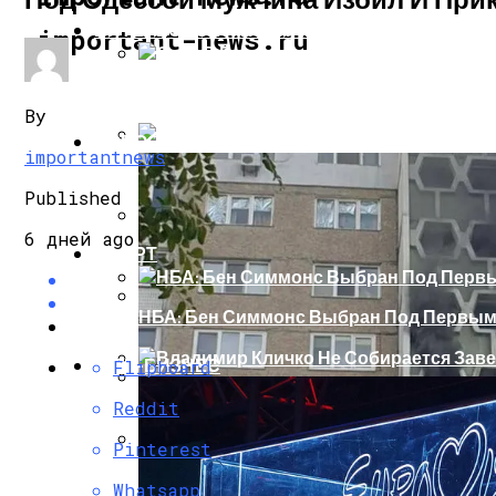
ИНТЕРЕСНОЕ И ПОЗНАВАТЕЛЬНОЕ
important-news.ru
Сеть В Восторге От Упитанного Кота, О
By
НОВОСТИ
importantnews
В Сети Высмеяли Свадебный Подарок П
Published
6 дней ago
СПОРТ
«Князь, Где Вы Шлялись»: В Сети Высм
НБА: Бен Симмонс Выбран Под Первым
Репетицию Парада В Киеве Высмеяли 
ШОУ-БИЗНЕС
Flipboard
Владимир Кличко Не Собирается Завер
Reddit
В Швеции Белый Медведь Застрял В Окн
Pinterest
Фоменко Покинул Пост Главного Трене
Whatsapp