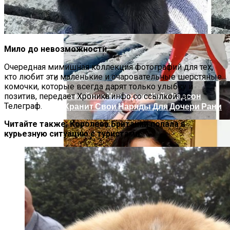
Масштабный Пожар В Киевской
Многоэтажке: Пострадавший Попал В
Реанимацию
Мило до невозможности.
Очередная мимишная коллекция фотографий для тех,
кто любит эти маленькие и очаровательные шерстяные
комочки, которые всегда дарят только улыбку и
Семейное Наследие: Кейт Хадсон
позитив, передает Хроника.инфо со ссылкой на
Телеграф.
Хранит Свои Наряды Для Дочери Рани
Читайте также:
Королева Британии попала в
курьезную ситуацию с туристами
В Киеве У Копа, Подозреваемого В