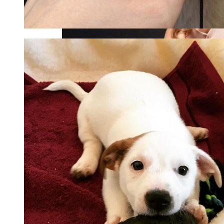
Алёна Шоптенко Показала
Танцевальный Мастер-Класс На Пляже
В Турции