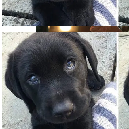
«Морковное» ДТП На Трассе Одесса-
Николаев: Столкнулись Два Грузовика
«Веном 3» Получил Зловещее
Название И Ускоренную Премьеру