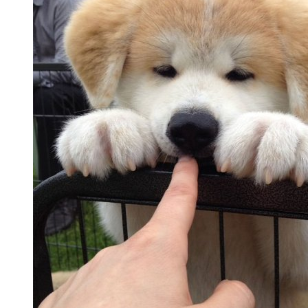
Наркоторговле, Нашли Пистолет
Януковича
Почувствуйте Себя Звездой: Кайли
Дженнер Дарит Миру Свои Духи COSMIC
В Николаеве Во Время Задержания
Умер 29-Летний Мужчина