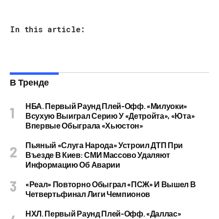
In this article:
В Тренде
НБА. Первый Раунд Плей-Офф. «Милуоки»
Всухую Выиграл Серию У «Детройта», «Юта»
Впервые Обыграла «Хьюстон»
Пьяный «слуга Народа» Устроил ДТП При
Въезде В Киев: СМИ Массово Удаляют
Информацию Об Аварии
«Реал» Повторно Обыграл «ПСЖ» И Вышел В
Четвертьфинал Лиги Чемпионов
НХЛ. Первый Раунд Плей-Офф. «Даллас»