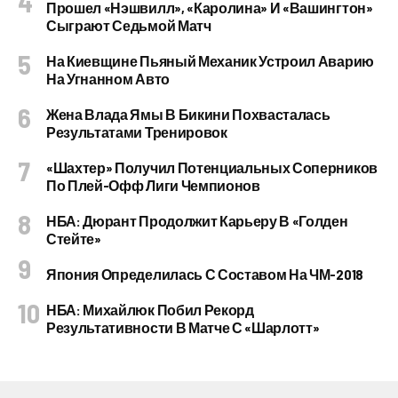
Прошел «Нэшвилл», «Каролина» И «Вашингтон»
Сыграют Седьмой Матч
На Киевщине Пьяный Механик Устроил Аварию
На Угнанном Авто
Жена Влада Ямы В Бикини Похвасталась
Результатами Тренировок
«Шахтер» Получил Потенциальных Соперников
По Плей-Офф Лиги Чемпионов
НБА: Дюрант Продолжит Карьеру В «Голден
Стейте»
Япония Определилась С Составом На ЧМ-2018
НБА: Михайлюк Побил Рекорд
Результативности В Матче С «Шарлотт»