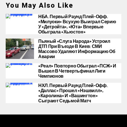
You May Also Like
НБА. Первый Раунд Плей-Офф.
«Милуоки» Всухую Выиграл Серию
У «Детройта», «Юта» Впервые
Обыграла «Хьюстон»
Пьяный «слуга Народа» Устроил
ДТП При Въезде В Киев: СМИ
Массово Удаляют Информацию Об
Аварии
«Реал» Повторно Обыграл «ПСЖ» И
Вышел В Четвертьфинал Лиги
Чемпионов
НХЛ. Первый Раунд Плей-Офф.
«Даллас» Прошел «Нэшвилл»,
«Каролина» И «Вашингтон»
Сыграют Седьмой Матч