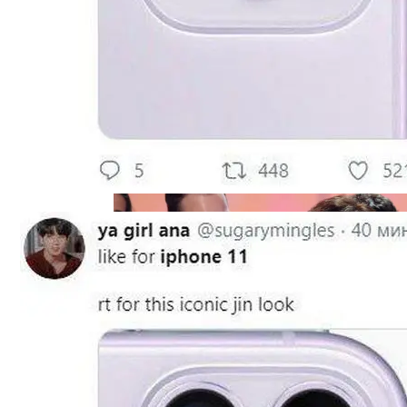
Дуэт Из Украины Выступит На Легендарн
Прокурор Хмельницкой Области Умер О