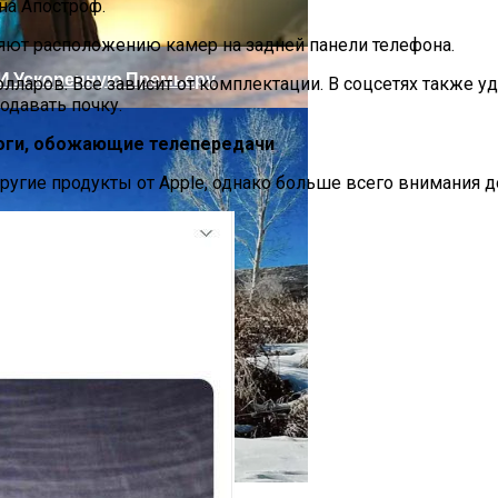
на Апостроф.
яют расположению камер на задней панели телефона.
 И Ускоренную Премьеру
долларов. Все зависит от комплектации. В соцсетях также 
одавать почку.
доги, обожающие телепередачи
ругие продукты от Apple, однако больше всего внимания д
олаев: Столкнулись Два Грузовика