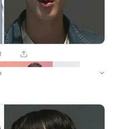
ом Фестивале Coachella
т Осложнений Коронавируса