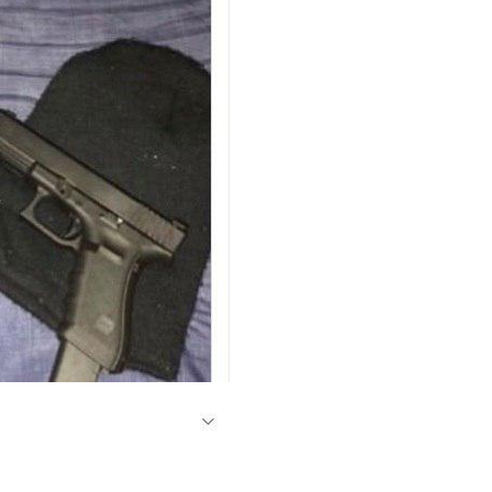
т Свои Наряды Для Дочери Рани