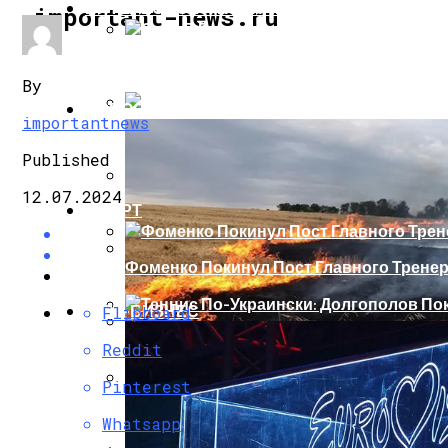
ИНТЕРЕСНОЕ И ПОЗНАВАТЕЛЬНОЕ
important-news.ru
Сеть В Восторге От Упитанного Кота, О
By
НОВОСТИ
importantnews
В Сети Высмеяли Свадебный Подарок П
Published
12.07.2024
СПОРТ
«Князь, Где Вы Шлялись»: В Сети Высм
Фоменко Покинул Пост Главного Трене
Репетицию Парада В Киеве Высмеяли 
ШОУ-БИЗНЕС
Flipboard
Теннис По-Украински: Долгополов Поки
Reddit
В Швеции Белый Медведь Застрял В Окн
Pinterest
Роналду Остается В «Реале» До 2020 Год
Whatsapp