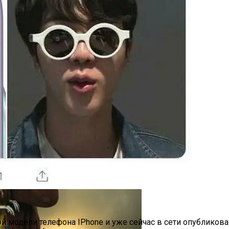
опал Скандальный Создатель Никелодеона
Украинку С Признаками Изнасилования: Мать Отрицает
ой модели телефона IPhone и уже сейчас в сети опублико