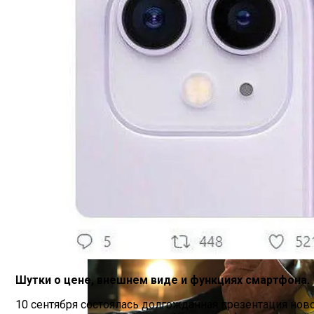
Тёмная Сторона Детских Шоу: Куда Пр
В Египте Госпитализировали 5-Летнюю 
Шутки о цене, внешнем виде и функциях смартфона.
10 сентября состоялась долгожданная презентация нов