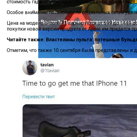
стоимость гаджета, передает Хроника.инфо со ссылкой 
Особое внимание пользователи социальных сетей удел
«Веном 3» Получил Зловещее Название
Цена на модель IPhone 11 варьируется от 699 до 1449 
покупки новой версии продукта от Apple им придется пр
Читайте также:
Властелины пульта: потешные буль
Отметим, что также 10 сентября были представлены и д
«Морковное» ДТП На Трассе Одесса-Ник