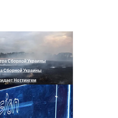
божающего Стоять На Задних Лапах
утина Главе МИД Австрии
еяли Российский Лайнер, «заблудившийся» В Крыму
ра Сборной Украины
Веселыми Фотожабами
дает Ноттингем
е Отеля, Знатно Позавтракав
а