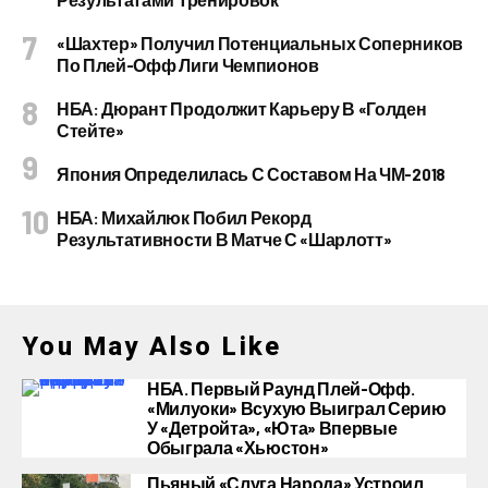
«Шахтер» Получил Потенциальных Соперников
По Плей-Офф Лиги Чемпионов
НБА: Дюрант Продолжит Карьеру В «Голден
Стейте»
Япония Определилась С Составом На ЧМ-2018
НБА: Михайлюк Побил Рекорд
Результативности В Матче С «Шарлотт»
You May Also Like
НБА. Первый Раунд Плей-Офф.
«Милуоки» Всухую Выиграл Серию
У «Детройта», «Юта» Впервые
Обыграла «Хьюстон»
Пьяный «слуга Народа» Устроил