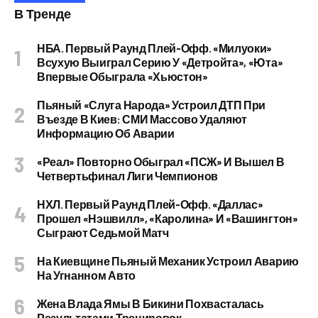
В Тренде
НБА. Первый Раунд Плей-Офф. «Милуоки»
Всухую Выиграл Серию У «Детройта», «Юта»
Впервые Обыграла «Хьюстон»
Пьяный «слуга Народа» Устроил ДТП При
Въезде В Киев: СМИ Массово Удаляют
Информацию Об Аварии
«Реал» Повторно Обыграл «ПСЖ» И Вышел В
Четвертьфинал Лиги Чемпионов
НХЛ. Первый Раунд Плей-Офф. «Даллас»
Прошел «Нэшвилл», «Каролина» И «Вашингтон»
Сыграют Седьмой Матч
На Киевщине Пьяный Механик Устроил Аварию
На Угнанном Авто
Жена Влада Ямы В Бикини Похвасталась
Результатами Тренировок