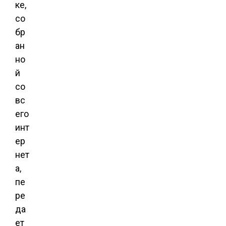
ке,
со
бр
ан
но
й
со
вс
его
инт
ер
нет
а,
пе
ре
да
ет