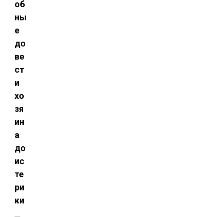
об
ны
е
до
ве
ст
и
хо
зя
ин
а
до
ис
те
ри
ки