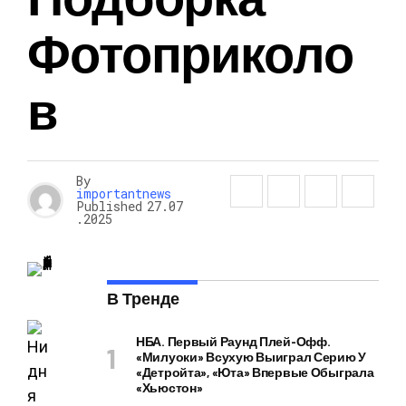
Фотоприколо
В
By
importantnews
Published
27.07
.2025
В Тренде
НБА. Первый Раунд Плей-Офф.
«Милуоки» Всухую Выиграл Серию У
«Детройта», «Юта» Впервые Обыграла
«Хьюстон»