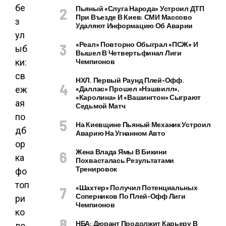
Пьяный «слуга Народа» Устроил ДТП
При Въезде В Киев: СМИ Массово
Удаляют Информацию Об Аварии
«Реал» Повторно Обыграл «ПСЖ» И
Вышел В Четвертьфинал Лиги
Чемпионов
НХЛ. Первый Раунд Плей-Офф.
«Даллас» Прошел «Нэшвилл»,
«Каролина» И «Вашингтон» Сыграют
Седьмой Матч
На Киевщине Пьяный Механик Устроил
Аварию На Угнанном Авто
Жена Влада Ямы В Бикини
Похвасталась Результатами
Тренировок
«Шахтер» Получил Потенциальных
Соперников По Плей-Офф Лиги
Чемпионов
НБА: Дюрант Продолжит Карьеру В