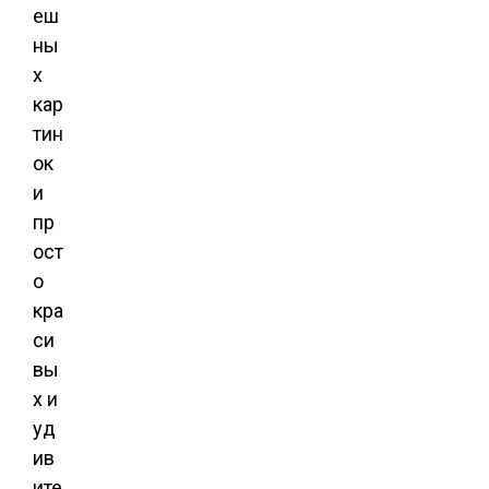
еш
ны
х
кар
тин
ок
и
пр
ост
о
кра
си
вы
х и
уд
ив
ите