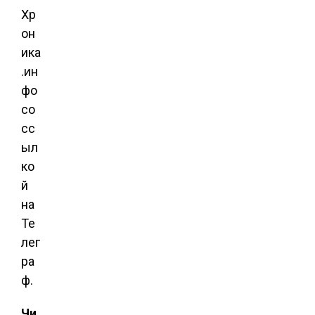
Хр
он
ика
.ин
фо
со
сс
ыл
ко
й
на
Те
лег
ра
ф.
Чи