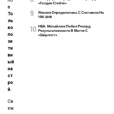
«Голден Стейте»
Япония Определилась С Составом На
То
ЧМ-2018
ль
НБА: Михайлюк Побил Рекорд
ко
Результативности В Матче С
по
«Шарлотт»
зи
ти
вн
ый
на
ст
ро
й.
Св
еж