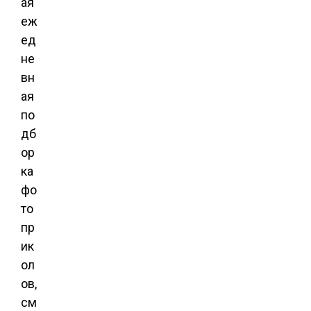
ая
еж
ед
не
вн
ая
по
дб
ор
ка
фо
то
пр
ик
ол
ов,
см