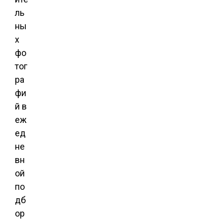
ль
ны
х
фо
тог
ра
фи
й в
еж
ед
не
вн
ой
по
дб
ор