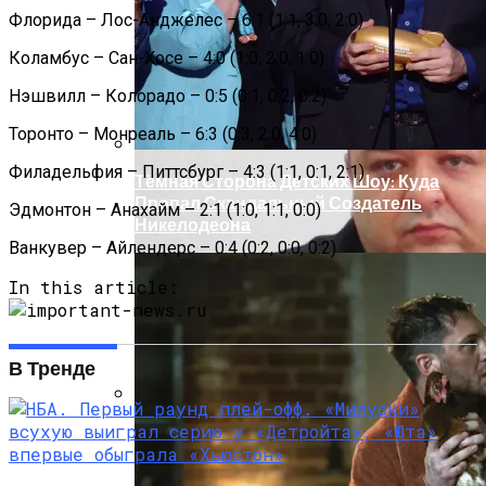
Легковушку: Двое Погибших
Флорида – Лос-Анджелес – 6:1 (1:1, 3:0, 2:0)
Коламбус – Сан-Хосе – 4:0 (1:0, 2:0, 1:0)
Нэшвилл – Колорадо – 0:5 (0:1, 0:2, 0:2)
Торонто – Монреаль – 6:3 (0:3, 2:0, 4:0)
Филадельфия – Питтсбург – 4:3 (1:1, 0:1, 2:1)
Тёмная Сторона Детских Шоу: Куда
Пропал Скандальный Создатель
Эдмонтон – Анахайм – 2:1 (1:0, 1:1, 0:0)
Никелодеона
Ванкувер – Айлендерс – 0:4 (0:2, 0:0, 0:2)
In this article:
В Тренде
Прокурор Хмельницкой Области Умер
От Осложнений Коронавируса