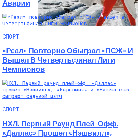
Аварии
СПОРТ
Семейное Наследие: Кейт Хадсон
Хранит Свои Наряды Для Дочери Рани
«Реал» Повторно Обыграл «ПСЖ» И
Вышел В Четвертьфинал Лиги
Чемпионов
СПОРТ
НХЛ. Первый Раунд Плей-Офф.
«Даллас» Прошел «Нэшвилл»,