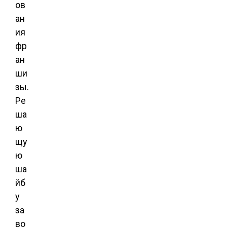
ов
ан
ия
фр
ан
ши
зы.
Ре
ша
ю
щу
ю
ша
йб
у
за
во