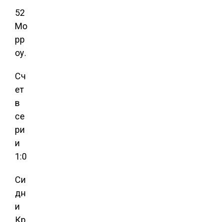
52
Мо
рр
оу.
Сч
ет
в
се
ри
и
1:0
Си
дн
и
Кр