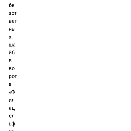
бе
зот
вет
ны
х
ша
йб
в
во
рот
а
«Ф
ил
ад
ел
ьф