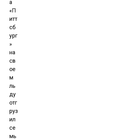
а
«П
итт
сб
ург
»
на
св
ое
м
ль
ду
отг
руз
ил
се
мь