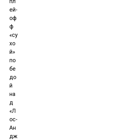
пл
ей-
оф
ф
«су
хо
й»
по
бе
до
й
на
д
«Л
ос-
Ан
дж