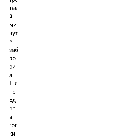
тье
й
ми
нут
е
заб
ро
си
л
Ши
Те
од
ор,
а
гол
ки