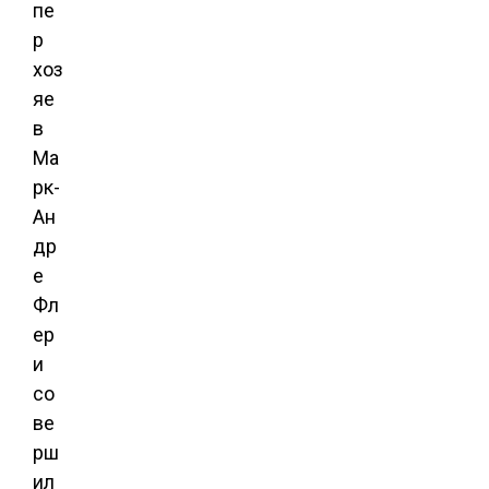
пе
р
хоз
яе
в
Ма
рк-
Ан
др
е
Фл
ер
и
со
ве
рш
ил