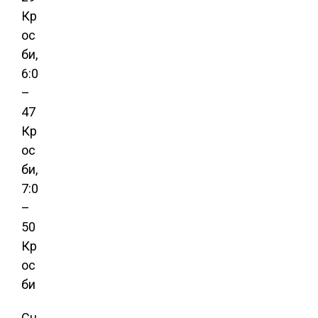
Кр
ос
би,
6:0
–
47
Кр
ос
би,
7:0
–
50
Кр
ос
би
Сч