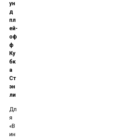
ун
д
пл
ей-
оф
ф
Ку
бк
а
Ст
эн
ли
Дл
я
«В
ин