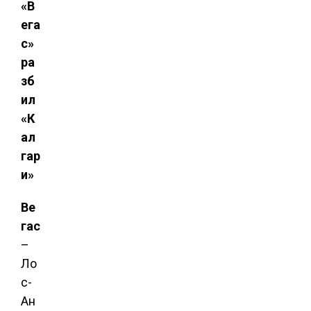
«В
ега
с»
ра
зб
ил
«К
ал
гар
и»
Ве
гас
–
Ло
с-
Ан