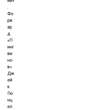
ии»
.
Фо
рв
ар
д
«П
инг
ви
но
в»
Дж
ей
к
Гю
нц
ел