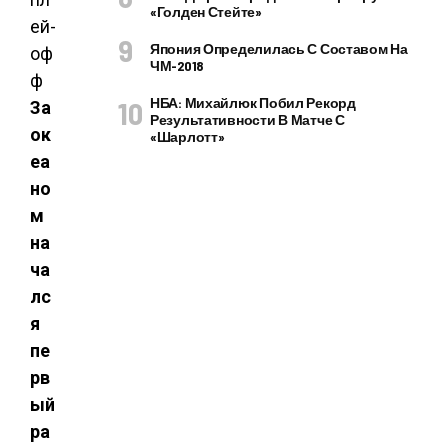
«Голден Стейте»
Япония Определилась С Составом На
ЧМ-2018
НБА: Михайлюк Побил Рекорд
За
Результативности В Матче С
ок
«Шарлотт»
еа
но
м
на
ча
лс
я
пе
рв
ый
ра