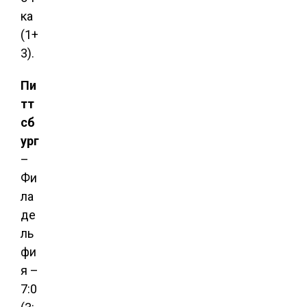
ка
(1+
3).
Пи
тт
сб
ург
–
Фи
ла
де
ль
фи
я –
7:0