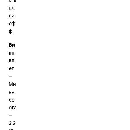
пл
ей-
оф
ф.
Ви
нн
ип
ег
–
Ми
нн
ес
ота
–
3:2