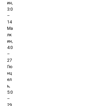
ин,
3:0
–
14
Ма
лк
ин,
4:0
–
27
Гю
нц
ел
ь,
5:0
–
29