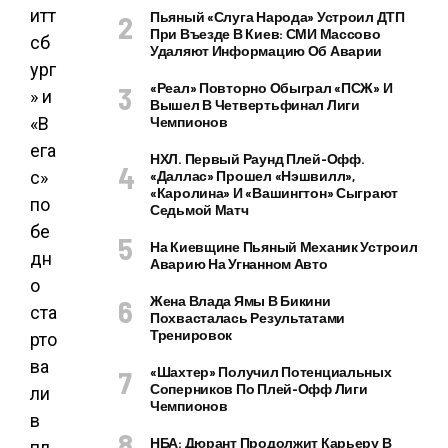
Пьяный «слуга Народа» Устроил ДТП
При Въезде В Киев: СМИ Массово
Удаляют Информацию Об Аварии
«Реал» Повторно Обыграл «ПСЖ» И
Вышел В Четвертьфинал Лиги
Чемпионов
НХЛ. Первый Раунд Плей-Офф.
«Даллас» Прошел «Нэшвилл»,
«Каролина» И «Вашингтон» Сыграют
Седьмой Матч
На Киевщине Пьяный Механик Устроил
Аварию На Угнанном Авто
Жена Влада Ямы В Бикини
Похвасталась Результатами
Тренировок
«Шахтер» Получил Потенциальных
Соперников По Плей-Офф Лиги
Чемпионов
НБА: Дюрант Продолжит Карьеру В