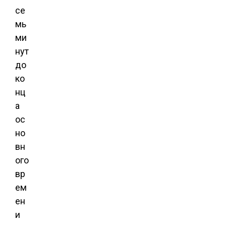
се
мь
ми
нут
до
ко
нц
а
ос
но
вн
ого
вр
ем
ен
и