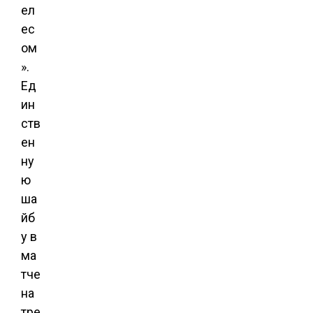
ел
ес
ом
».
Ед
ин
ств
ен
ну
ю
ша
йб
у в
ма
тче
на
тре