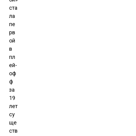
ста
ла
пе
рв
ой
в
пл
ей-
оф
ф
за
19
лет
су
ще
ств