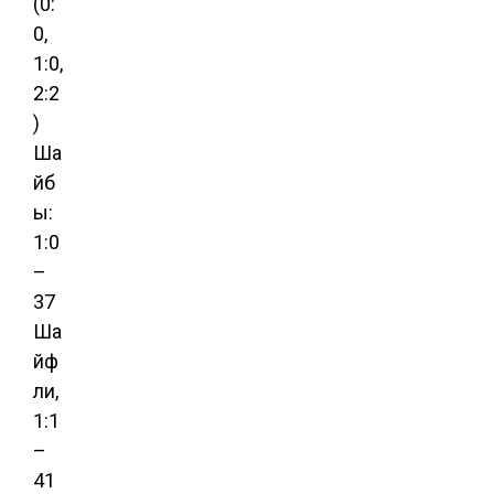
(0:
0,
1:0,
2:2
)
Ша
йб
ы:
1:0
–
37
Ша
йф
ли,
1:1
–
41