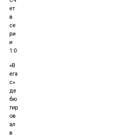
ет
в
се
ри
и
1:0
«В
ега
с»
де
бю
тир
ов
ал
в