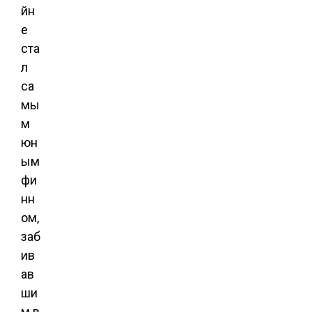
йн
е
ста
л
са
мы
м
юн
ым
фи
нн
ом,
заб
ив
ав
ши
м в