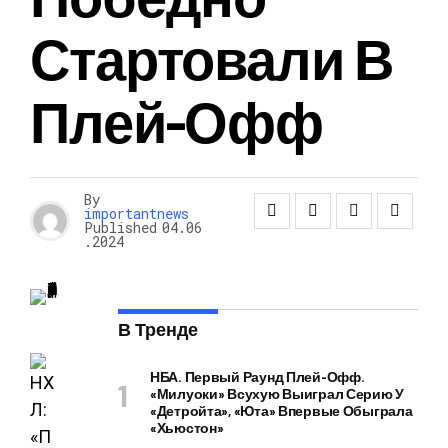
Стартовали В
Плей-Офф
By
importantnews
Published
04.06
.2024
В Тренде
НБА. Первый Раунд Плей-Офф.
«Милуоки» Всухую Выиграл Серию У
«Детройта», «Юта» Впервые Обыграла
«Хьюстон»