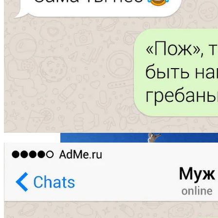
Под Киевом Мотоцикл Влетел В
Легковушку: Двое Погибших
«Веном 3» Получил Зловещее
Название И Ускоренную Премьеру
Прокурор Хмельницкой Области Умер
От Осложнений Коронавируса