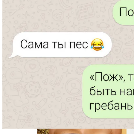
Семейное Наследие: Кейт Хадсон
Хранит Свои Наряды Для Дочери Рани
В Египте Госпитализировали 5-
Летнюю Украинку С Признаками
Изнасилования: Мать Отрицает
Насилие