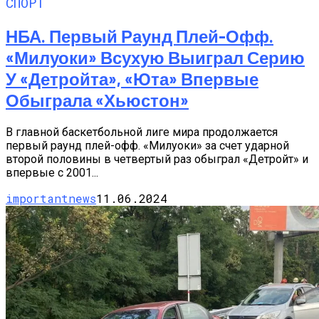
СПОРТ
НБА. Первый Раунд Плей-Офф.
«Милуоки» Всухую Выиграл Серию
У «Детройта», «Юта» Впервые
Обыграла «Хьюстон»
В главной баскетбольной лиге мира продолжается
первый раунд плей-офф. «Милуоки» за счет ударной
второй половины в четвертый раз обыграл «Детройт» и
впервые с 2001...
importantnews
11.06.2024