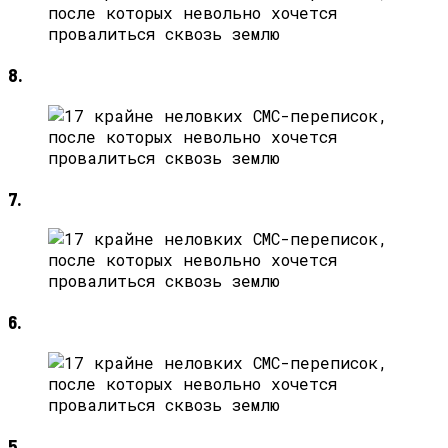
8.
7.
6.
5.