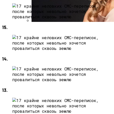
15.
Алёна Шоптенко Показала
Танцевальный Мастер-Класс На Пляже
В Турции
14.
13.