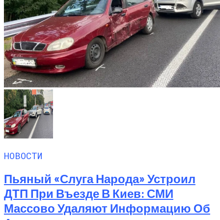
НОВОСТИ
Пьяный «слуга Народа» Устроил
ДТП При Въезде В Киев: СМИ
Массово Удаляют Информацию Об