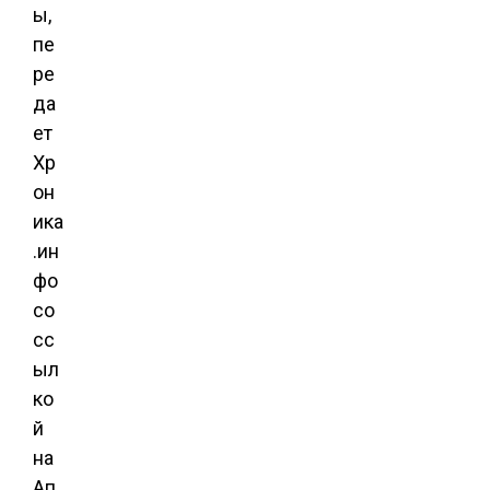
ы,
пе
ре
да
ет
Хр
он
ика
.ин
фо
со
сс
ыл
ко
й
на
Ап