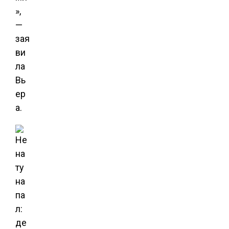
»,
—
зая
ви
ла
Вь
ер
а.