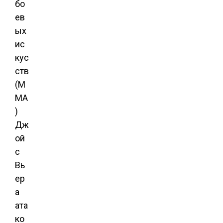
бо
ев
ых
ис
кус
ств
(М
МА
)
Дж
ой
с
Вь
ер
а
ата
ко