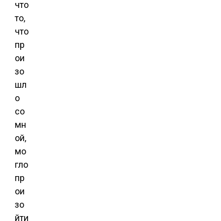
что
то,
что
пр
ои
зо
шл
о
со
мн
ой,
мо
гло
пр
ои
зо
йти