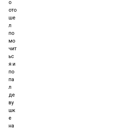
о
ото
ше
л
по
мо
чит
ьс
я и
по
па
л
де
ву
шк
е
на