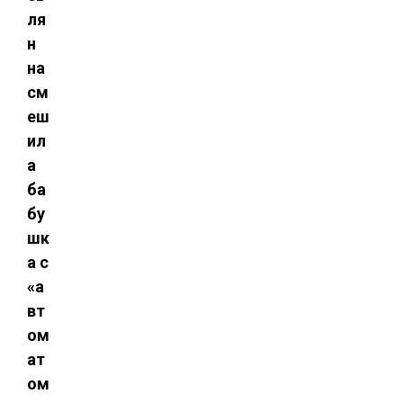
ля
н
на
см
еш
ил
а
ба
бу
шк
а с
«а
вт
ом
ат
ом