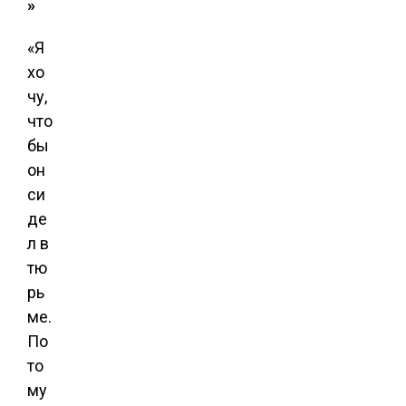
»
«Я
хо
чу,
что
бы
он
си
де
л в
тю
рь
ме.
По
то
му