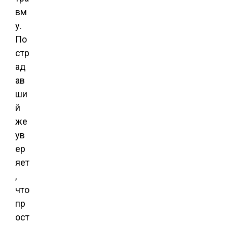
вм
у.
По
стр
ад
ав
ши
й
же
ув
ер
яет
,
что
пр
ост