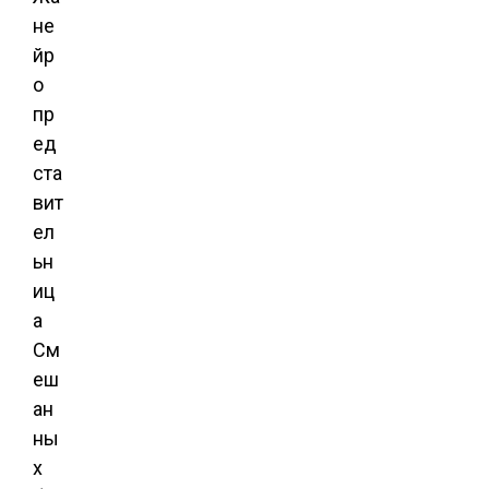
не
йр
о
пр
ед
ста
вит
ел
ьн
иц
а
См
еш
ан
ны
х