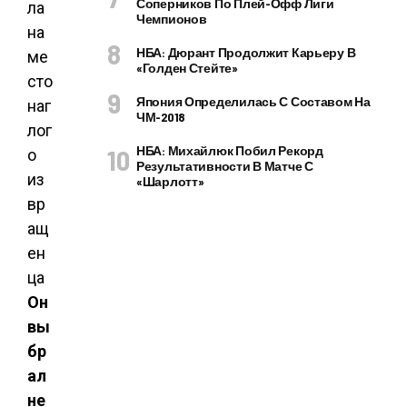
Соперников По Плей-Офф Лиги
Чемпионов
НБА: Дюрант Продолжит Карьеру В
«Голден Стейте»
Япония Определилась С Составом На
ЧМ-2018
НБА: Михайлюк Побил Рекорд
Результативности В Матче С
«Шарлотт»
Он
вы
бр
ал
не