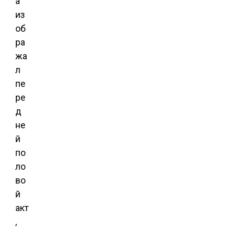
а
из
об
ра
жа
л
пе
ре
д
не
й
по
ло
во
й
акт
,