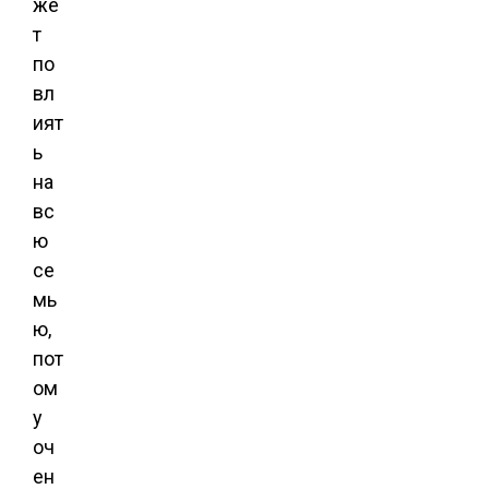
же
т
по
вл
ият
ь
на
вс
ю
се
мь
ю,
пот
ом
у
оч
ен