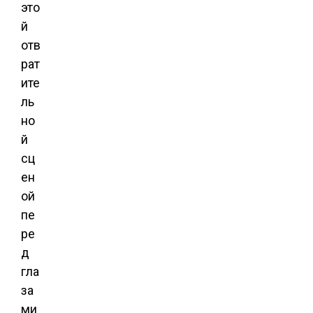
это
й
отв
рат
ите
ль
но
й
сц
ен
ой
пе
ре
д
гла
за
ми