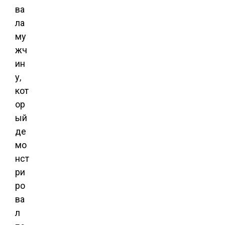
ва
ла
му
жч
ин
у,
кот
ор
ый
де
мо
нст
ри
ро
ва
л