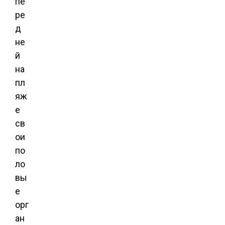
пе
ре
д
не
й
на
пл
яж
е
св
ои
по
ло
вы
е
орг
ан