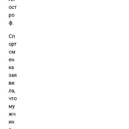
ост
ро
ф.
Сп
орт
см
ен
ка
зая
ви
ла,
что
му
жч
ин