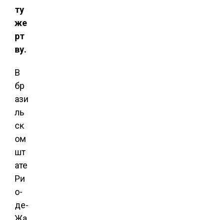
ту
же
рт
ву.
В
бр
ази
ль
ск
ом
шт
ате
Ри
о-
де-
Жа