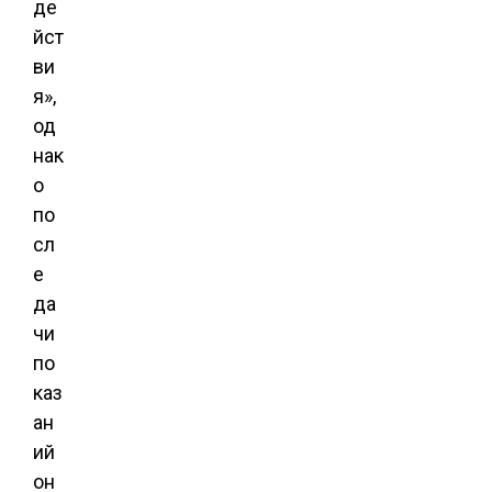
де
йст
ви
я»,
од
нак
о
по
сл
е
да
чи
по
каз
ан
ий
он