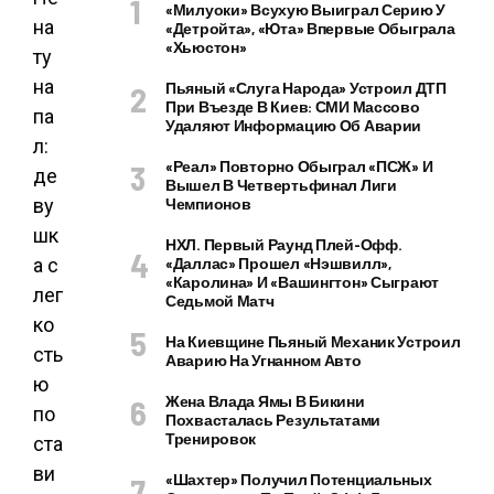
«Милуоки» Всухую Выиграл Серию У
«Детройта», «Юта» Впервые Обыграла
«Хьюстон»
Пьяный «слуга Народа» Устроил ДТП
При Въезде В Киев: СМИ Массово
Удаляют Информацию Об Аварии
«Реал» Повторно Обыграл «ПСЖ» И
Вышел В Четвертьфинал Лиги
Чемпионов
НХЛ. Первый Раунд Плей-Офф.
«Даллас» Прошел «Нэшвилл»,
«Каролина» И «Вашингтон» Сыграют
Седьмой Матч
На Киевщине Пьяный Механик Устроил
Аварию На Угнанном Авто
Жена Влада Ямы В Бикини
Похвасталась Результатами
Тренировок
«Шахтер» Получил Потенциальных