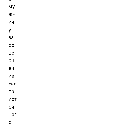
му
жч
ин
у
за
со
ве
рш
ен
ие
«не
пр
ист
ой
ног
о