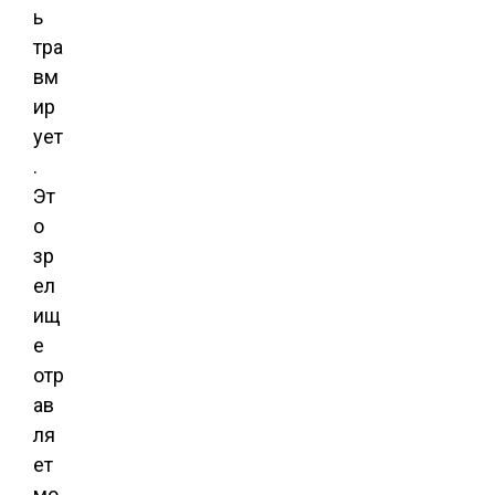
ь
тра
вм
ир
ует
.
Эт
о
зр
ел
ищ
е
отр
ав
ля
ет
мо