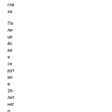
гла
за.
По
ли
це
йс
ки
е
ск
рут
ил
и
26-
лет
нег
о