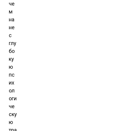
че
м
на
не
с
глу
бо
ку
ю
пс
их
ол
оги
че
ску
ю
тра