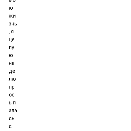
ю
жи
знь
, я
це
лу
ю
не
де
лю
пр
ос
ып
ала
сь
с