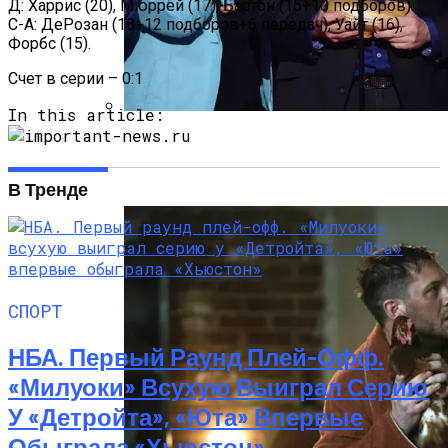
Д: Харрис (20), Мюррей (17), Бартон (15+10 подборов).
С-А: ДеРозан (18+12 подборов+6 передач), Уайт (16),
Форбс (15).
Счет в серии – 0:1
In this article:
Тёмная Сторона Детских Шоу: Куда
Пропал Скандальный Создатель
Никелодеона
В Тренде
СПОРТ
НБА. Первый Раунд Плей-Офф.
«Милуоки» Всухую Выиграл Серию
У «Детройта», «Юта» Впервые
Обыграла «Хьюстон»