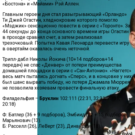
«Бостона» и «Майами» Рэй Аллен.
Главным героем дня стал разыгрывающий «Орландо»
Ти Джей Огастин, хладнокровие которого помогло
«Мэджик» сенсационно повести в серии с «Торонто». За
44 секунды до конца основного времени игры Огастин
в проходе сравнял счет, а затем реализовал
трехочковый. Попытка Кавая Леонарда перевести игру
в овертайм оказалась очень неточной.
Трипл-дабл Николы Йокича (10+14 подборов+14
передач) не спас «Денвер» от потери преимущества
домашней площадки в серии с «Сан-Антонио». «Наггетс»
весь матч пытались догнать «Сперс», и в концовке у них
был шанс вырвать победу, но потеря Джамала Мюррея
не позволила хозяевам провести финальную атаку.
Филадельфия –
Бруклин
102:111 (22:31, 32:31, 28:31,
20:18)
Ф: Батлер (36 + 9 подборов), Эмбиид (22 + 15 подборов),
Марьянович (13).
Б: Расселл (26), ЛеВерт (23), Динвидди (18).