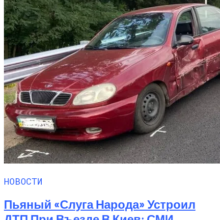
НОВОСТИ
Пьяный «слуга Народа» Устроил
ДТП При Въезде В Киев: СМИ