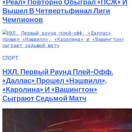
«Реал» Повторно Обыграл «ПСЖ» И
Вышел В Четвертьфинал Лиги
Чемпионов
СПОРТ
НХЛ. Первый Раунд Плей-Офф.
«Даллас» Прошел «Нэшвилл»,
«Каролина» И «Вашингтон»
Сыграют Седьмой Матч