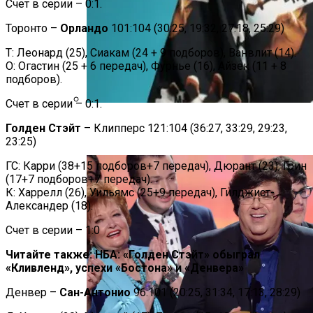
Счет в серии – 0:1.
Торонто –
Орландо
101:104 (30:25, 19:32, 27:18, 25:29)
Т: Леонард (25), Сиакам (24 + 9 подборов), Ванвлит (14).
О: Огастин (25 + 6 передач), Фурнье (16), Айзек (11 + 8
подборов).
Счет в серии – 0:1.
Дуэт Из Украины Выступит На
Голден Стэйт
– Клипперс 121:104 (36:27, 33:29, 29:23,
Легендарном Фестивале Coachella
23:25)
ГС: Карри (38+15 подборов+7 передач), Дюрант (23), Грин
(17+7 подборов+7 передач).
К: Харрелл (26), Уильямс (25+9 передач), Гилджист-
Александер (18).
Счет в серии – 1:0
Читайте также: НБА: «Голден Стэйт» обыграл
«Кливленд», успехи «Бостона» и «Денвера»
Денвер –
Сан-Антонио
96:101 (20:25, 31:34, 17:13, 28:29)