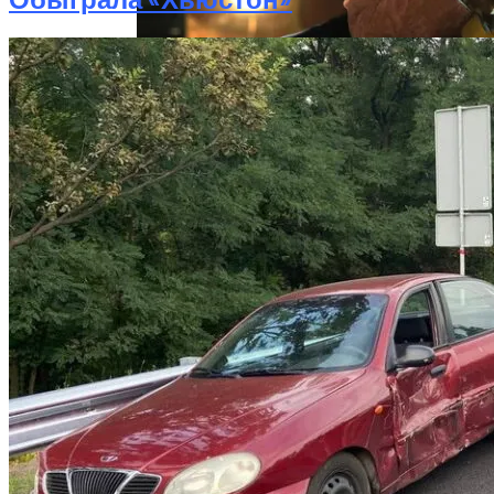
«Веном 3» Получил Зловещее
Название И Ускоренную Премьеру