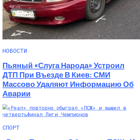
Семейное Наследие: Кейт Хадсон
Хранит Свои Наряды Для Дочери Рани
НОВОСТИ
Пьяный «слуга Народа» Устроил
ДТП При Въезде В Киев: СМИ
Массово Удаляют Информацию Об
Аварии
СПОРТ