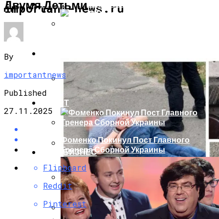
Двумя Детьми
ИНТЕРЕСНОЕ И ПОЗНАВАТЕЛЬНОЕ
important-news.ru
Сеть В Восторге От Упитанного Кота,
Обожающего Стоять На Задних Лапах
НОВОСТИ
By
importantnews
Published
В Сети Высмеяли Свадебный Подарок
СПОРТ
Путина Главе МИД Австрии
27.11.2025
Фоменко Покинул Пост Главного
Тренера Сборной Украины
ШОУ-БИЗНЕС
«Князь, Где Вы Шлялись»: В Сети
Flipboard
Высмеяли Российский Лайнер,
«заблудившийся» В Крыму
Reddit
Теннис По-Украински: Долгополов
Pinterest
Покидает Ноттингем