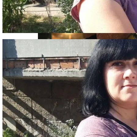
В Николаеве Во Время Задержания
Умер 29-Летний Мужчина
«Веном 3» Получил Зловещее
Название И Ускоренную Премьеру
В Киеве Ночью Сгорело Заброшенное