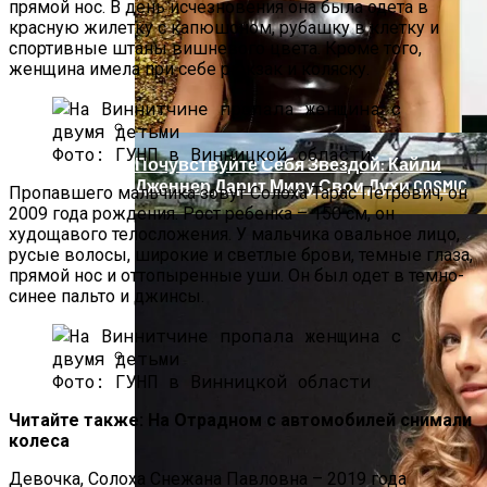
прямой нос. В день исчезновения она была одета в
красную жилетку с капюшоном, рубашку в клетку и
спортивные штаны вишневого цвета. Кроме того,
женщина имела при себе рюкзак и коляску.
Фото: ГУНП в Винницкой области
Почувствуйте Себя Звездой: Кайли
Дженнер Дарит Миру Свои Духи COSMIC
Пропавшего мальчика зовут Солоха Тарас Петрович, он
2009 года рождения. Рост ребенка – 150 см, он
худощавого телосложения. У мальчика овальное лицо,
русые волосы, широкие и светлые брови, темные глаза,
прямой нос и оттопыренные уши. Он был одет в темно-
синее пальто и джинсы.
Фото: ГУНП в Винницкой области
В Киеве С Помощью Эвакуатора
Угнали Желтый Porsche
Читайте также:
На Отрадном с автомобилей снимали
колеса
Девочка, Солоха Снежана Павловна – 2019 года