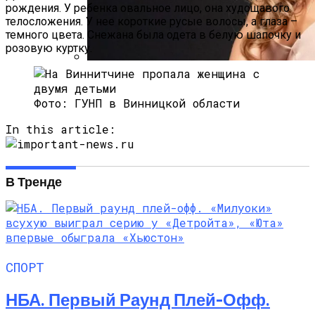
рождения. У ребенка овальное лицо, она худощавого
телосложения. У нее короткие русые волосы, а глаза –
темного цвета. Снежана была одета в белую шапочку и
розовую куртку.
Алёна Шоптенко Показала
Танцевальный Мастер-Класс На Пляже
Фото: ГУНП в Винницкой области
В Турции
In this article:
В Тренде
СПОРТ
НБА. Первый Раунд Плей-Офф.