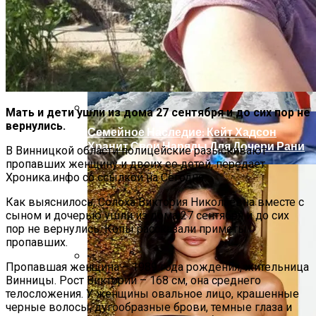
Здание
Мать и дети ушли из дома 27 сентября и до сих пор не
вернулись.
Семейное Наследие: Кейт Хадсон
Хранит Свои Наряды Для Дочери Рани
В Винницкой области полицейские разыскивают
пропавших женщину и двоих ее детей, передает
Хроника.инфо со ссылкой на Сегодня.
Как выяснилось, Солоха Виктория Николаевна вместе с
сыном и дочерью ушли из дома 27 сентября и до сих
пор не вернулись. Копы рассказали приметы
пропавших.
Пропавшая женщина – 1989 года рождения, жительница
В Ровенской Области Пенсионерка
Винницы. Рост Виктории – 168 см, она среднего
телосложения. У женщины овальное лицо, крашенные
Четыре Дня Провела В Лесу
черные волосы, дугообразные брови, темные глаза и