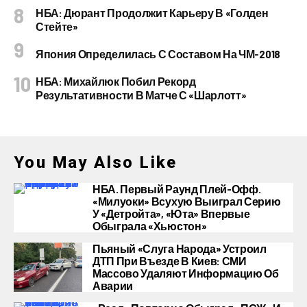
НБА: Дюрант Продолжит Карьеру В «Голден
Стейте»
Япония Определилась С Составом На ЧМ-2018
НБА: Михайлюк Побил Рекорд
Результативности В Матче С «Шарлотт»
You May Also Like
НБА. Первый Раунд Плей-Офф.
«Милуоки» Всухую Выиграл Серию
У «Детройта», «Юта» Впервые
Обыграла «Хьюстон»
Пьяный «слуга Народа» Устроил
ДТП При Въезде В Киев: СМИ
Массово Удаляют Информацию Об
Аварии