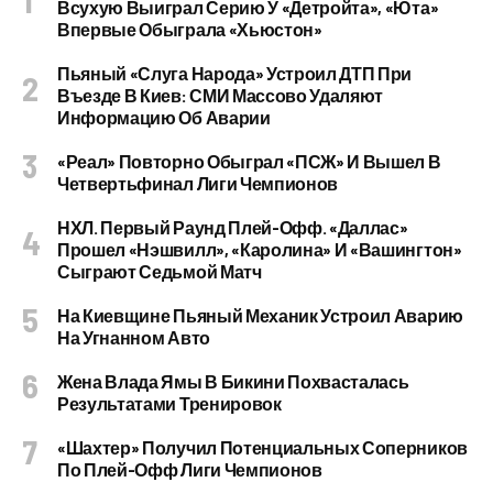
Всухую Выиграл Серию У «Детройта», «Юта»
Впервые Обыграла «Хьюстон»
Пьяный «слуга Народа» Устроил ДТП При
Въезде В Киев: СМИ Массово Удаляют
Информацию Об Аварии
«Реал» Повторно Обыграл «ПСЖ» И Вышел В
Четвертьфинал Лиги Чемпионов
НХЛ. Первый Раунд Плей-Офф. «Даллас»
Прошел «Нэшвилл», «Каролина» И «Вашингтон»
Сыграют Седьмой Матч
На Киевщине Пьяный Механик Устроил Аварию
На Угнанном Авто
Жена Влада Ямы В Бикини Похвасталась
Результатами Тренировок
«Шахтер» Получил Потенциальных Соперников
По Плей-Офф Лиги Чемпионов