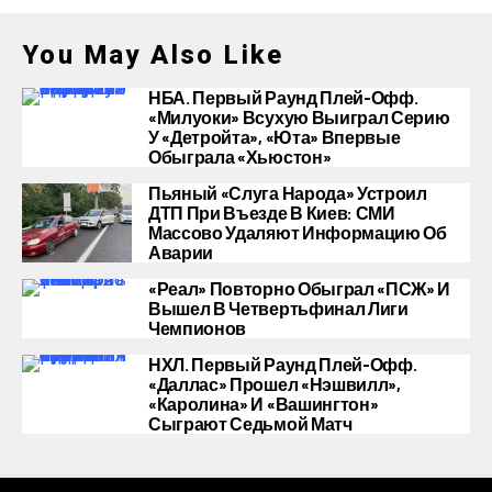
You May Also Like
НБА. Первый Раунд Плей-Офф.
«Милуоки» Всухую Выиграл Серию
У «Детройта», «Юта» Впервые
Обыграла «Хьюстон»
Пьяный «слуга Народа» Устроил
ДТП При Въезде В Киев: СМИ
Массово Удаляют Информацию Об
Аварии
«Реал» Повторно Обыграл «ПСЖ» И
Вышел В Четвертьфинал Лиги
Чемпионов
НХЛ. Первый Раунд Плей-Офф.
«Даллас» Прошел «Нэшвилл»,
«Каролина» И «Вашингтон»
Сыграют Седьмой Матч