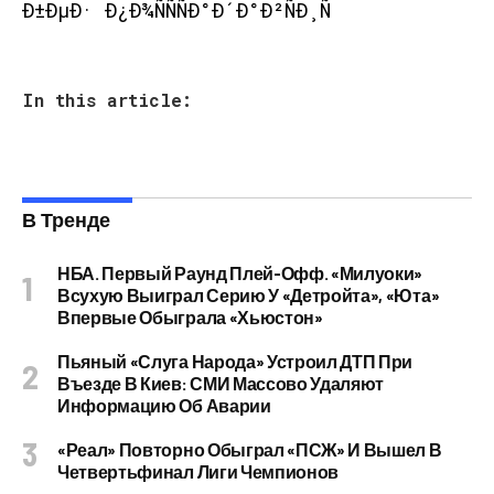
In this article:
В Тренде
НБА. Первый Раунд Плей-Офф. «Милуоки»
Всухую Выиграл Серию У «Детройта», «Юта»
Впервые Обыграла «Хьюстон»
Пьяный «слуга Народа» Устроил ДТП При
Въезде В Киев: СМИ Массово Удаляют
Информацию Об Аварии
«Реал» Повторно Обыграл «ПСЖ» И Вышел В
Четвертьфинал Лиги Чемпионов