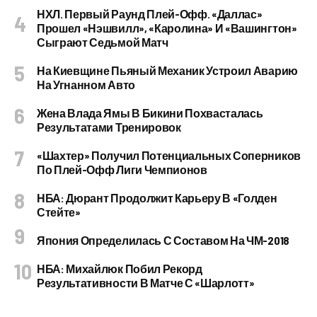
НХЛ. Первый Раунд Плей-Офф. «Даллас»
Прошел «Нэшвилл», «Каролина» И «Вашингтон»
Сыграют Седьмой Матч
На Киевщине Пьяный Механик Устроил Аварию
На Угнанном Авто
Жена Влада Ямы В Бикини Похвасталась
Результатами Тренировок
«Шахтер» Получил Потенциальных Соперников
По Плей-Офф Лиги Чемпионов
НБА: Дюрант Продолжит Карьеру В «Голден
Стейте»
Япония Определилась С Составом На ЧМ-2018
НБА: Михайлюк Побил Рекорд
Результативности В Матче С «Шарлотт»