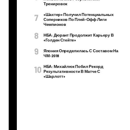
Тренировок
ту
ац
«Шахтер» Получил Потенциальных
Соперников По Плей-Офф Лиги
ию
Чемпионов
из-
НБА: Дюрант Продолжит Карьеру В
за
«Голден Стейте»
ал
Япония Определилась С Составом На
ко
ЧМ-2018
го
НБА: Михайлюк Побил Рекорд
ля.
Результативности В Матче С
«Шарлотт»
35-
лет
ня
я
Ме
ган
Фо