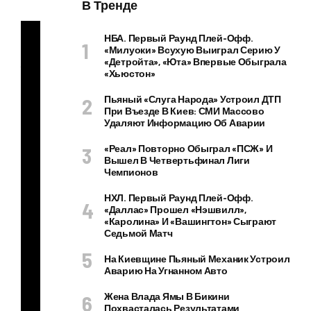
В Тренде
НБА. Первый Раунд Плей-Офф.
«Милуоки» Всухую Выиграл Серию У
«Детройта», «Юта» Впервые Обыграла
Ак
«Хьюстон»
тр
Пьяный «слуга Народа» Устроил ДТП
ис
При Въезде В Киев: СМИ Массово
а
Удаляют Информацию Об Аварии
по
«Реал» Повторно Обыграл «ПСЖ» И
па
Вышел В Четвертьфинал Лиги
Чемпионов
ла
в
НХЛ. Первый Раунд Плей-Офф.
«Даллас» Прошел «Нэшвилл»,
не
«Каролина» И «Вашингтон» Сыграют
уд
Седьмой Матч
об
На Киевщине Пьяный Механик Устроил
ну
Аварию На Угнанном Авто
ю
Жена Влада Ямы В Бикини
си
Похвасталась Результатами