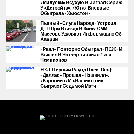
«Милуоки» Всухую Выиграл Серию
У «Детройта», «Юта» Впервые
Обыграла «Хьюстон»
Пьяный «слуга Народа» Устроил
ДТП При Въезде В Киев: СМИ
Массово Удаляют Информацию Об
Аварии
«Реал» Повторно Обыграл «ПСЖ» И
Вышел В Четвертьфинал Лиги
Чемпионов
НХЛ. Первый Раунд Плей-Офф.
«Даллас» Прошел «Нэшвилл»,
«Каролина» И «Вашингтон»
Сыграют Седьмой Матч