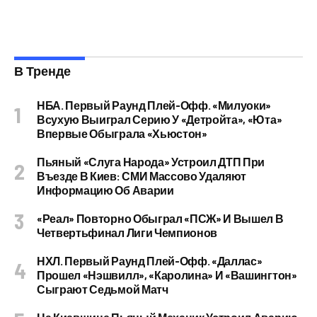
В Тренде
НБА. Первый Раунд Плей-Офф. «Милуоки»
Всухую Выиграл Серию У «Детройта», «Юта»
Впервые Обыграла «Хьюстон»
Пьяный «слуга Народа» Устроил ДТП При
Въезде В Киев: СМИ Массово Удаляют
Информацию Об Аварии
«Реал» Повторно Обыграл «ПСЖ» И Вышел В
Четвертьфинал Лиги Чемпионов
НХЛ. Первый Раунд Плей-Офф. «Даллас»
Прошел «Нэшвилл», «Каролина» И «Вашингтон»
Сыграют Седьмой Матч