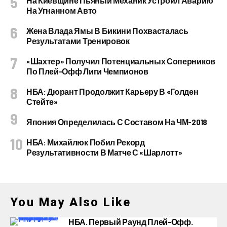
На Киевщине Пьяный Механик Устроил Аварию
На Угнанном Авто
Жена Влада Ямы В Бикини Похвасталась
Результатами Тренировок
«Шахтер» Получил Потенциальных Соперников
По Плей-Офф Лиги Чемпионов
НБА: Дюрант Продолжит Карьеру В «Голден
Стейте»
Япония Определилась С Составом На ЧМ-2018
НБА: Михайлюк Побил Рекорд
Результативности В Матче С «Шарлотт»
You May Also Like
НБА. Первый Раунд Плей-Офф.