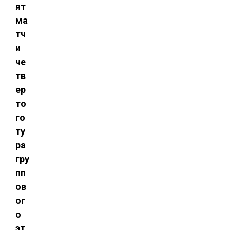
ят
ма
тч
и
че
тв
ер
то
го
ту
ра
гру
пп
ов
ог
о
эт