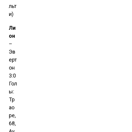
льт
и)
Ли
он
–
Эв
ерт
он
3:0
Гол
ы:
Тр
ао
ре,
68,
Ау