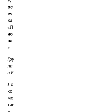
»,
ос
еч
ка
«Л
ио
на
»
Гру
пп
а F
Ло
ко
мо
тив
–