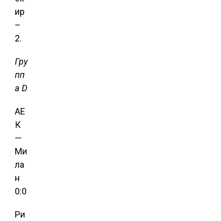
ир
–
2.
Гру
пп
а D
АЕ
К
—
Ми
ла
н
0:0
Ри