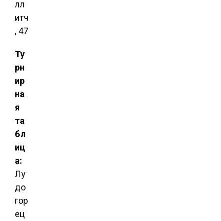
лл
итч
, 47
Ту
рн
ир
на
я
та
бл
иц
а:
Лу
до
гор
ец