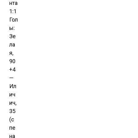
нта
1:1
Гол
ы:
Зе
ла
я,
90
+4
—
Ил
ич
ич,
35
(с
пе
на