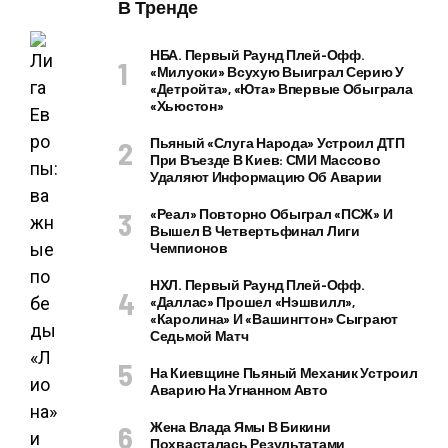
В Тренде
НБА. Первый Раунд Плей-Офф.
«Милуоки» Всухую Выиграл Серию У
«Детройта», «Юта» Впервые Обыграла
«Хьюстон»
Пьяный «слуга Народа» Устроил ДТП
При Въезде В Киев: СМИ Массово
Удаляют Информацию Об Аварии
«Реал» Повторно Обыграл «ПСЖ» И
Вышел В Четвертьфинал Лиги
Чемпионов
НХЛ. Первый Раунд Плей-Офф.
«Даллас» Прошел «Нэшвилл»,
«Каролина» И «Вашингтон» Сыграют
Седьмой Матч
На Киевщине Пьяный Механик Устроил
Аварию На Угнанном Авто
Жена Влада Ямы В Бикини
Похвасталась Результатами