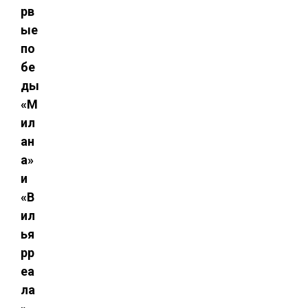
рв
ые
по
бе
ды
«М
ил
ан
а»
и
«В
ил
ья
рр
еа
ла