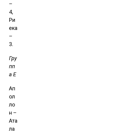
–
4,
Ри
ека
–
3.
Гру
пп
а Е
Ап
ол
ло
н –
Ата
ла