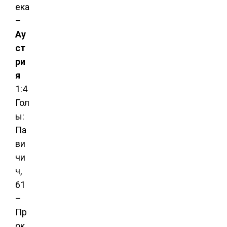
ека
–
Ау
ст
ри
я
1:4
Гол
ы:
Па
ви
чи
ч,
61
–
Пр
ок