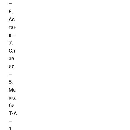
–
8,
Ас
тан
а –
7,
Сл
ав
ия
–
5,
Ма
кка
би
Т-А
–
1.