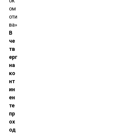
В
че
тв
ерг
на
ко
нт
ин
ен
те
пр
ох
од