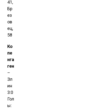
41,
Бр
ез
ов
ец,
58
Ко
пе
нга
ген
–
Зл
ин
3:0
Гол
ы: