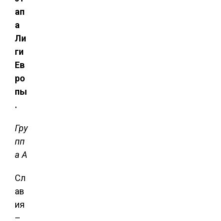
ап
а
Ли
ги
Ев
ро
пы
.
Гру
пп
а А
Сл
ав
ия
–