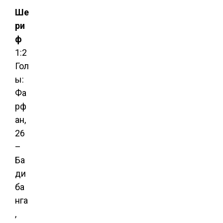
Ше
ри
ф
1:2
Гол
ы:
Фа
рф
ан,
26
–
Ба
ди
ба
нга
,