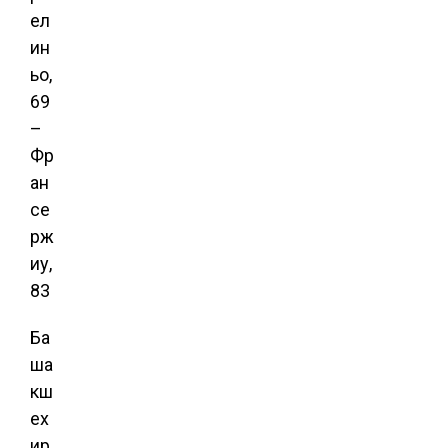
ел
ин
ьо,
69
–
Фр
ан
се
рж
иу,
83
Ба
ша
кш
ех
ир