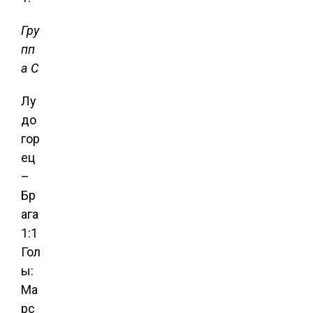
Гру
пп
а С
Лу
до
гор
ец
–
Бр
ага
1:1
Гол
ы:
Ма
рс