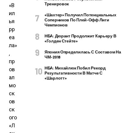
Тренировок
«Шахтер» Получил Потенциальных
Соперников По Плей-Офф Лиги
Чемпионов
НБА: Дюрант Продолжит Карьеру В
«Голден Стейте»
Япония Определилась С Составом На
ЧМ-2018
НБА: Михайлюк Побил Рекорд
Результативности В Матче С
«Шарлотт»