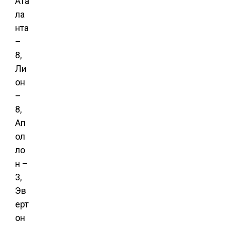
Ата
ла
нта
–
8,
Ли
он
–
8,
Ап
ол
ло
н –
3,
Эв
ерт
он