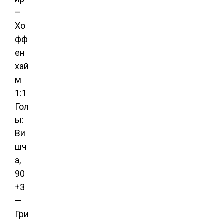
–
Хо
фф
ен
хай
м
1:1
Гол
ы:
Ви
шч
а,
90
+3
—
Гри