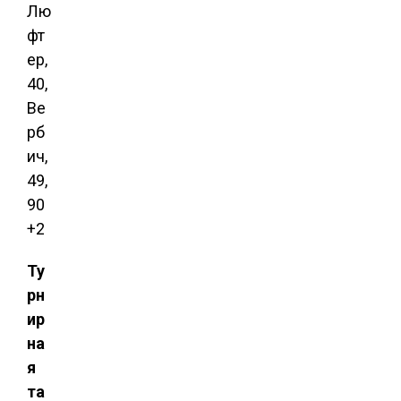
Лю
фт
ер,
40,
Ве
рб
ич,
49,
90
+2
Ту
рн
ир
на
я
та