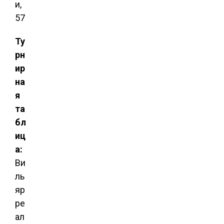
и,
57
Ту
рн
ир
на
я
та
бл
иц
а:
Ви
ль
яр
ре
ал