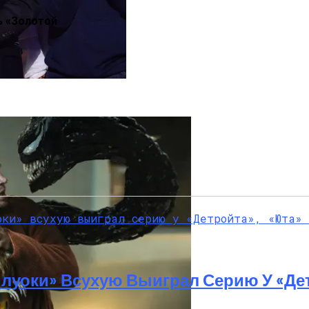
шку: Двое Погибших
ь «Золотой
опал Скандальный Создатель Никелодеона
луоки» Всухую Выиграл Серию У «Де