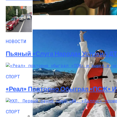
«Веном 3» Получил Зловещее Название
НОВОСТИ
Пьяный «слуга Народа» Устроил Д
СПОРТ
«Реал» Повторно Обыграл «ПСЖ» 
СПОРТ