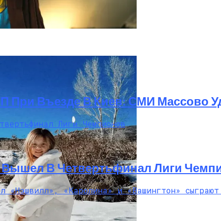
 И Ускоренную Премьеру
ТП При Въезде В Киев: СМИ Массово
И Вышел В Четвертьфинал Лиги Чемп