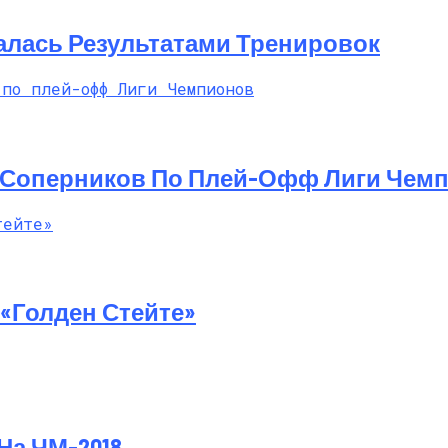
алась Результатами Тренировок
 Соперников По Плей-Офф Лиги Чем
«Голден Стейте»
На ЧМ-2018