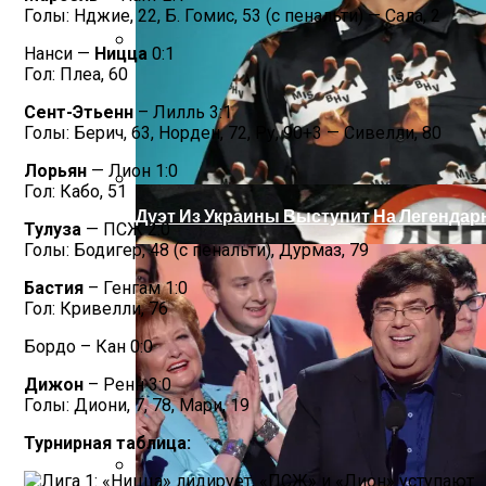
Голы: Нджие, 22, Б. Гомис, 53 (с пенальти) — Сала, 2
Нанси —
Ницца
0:1
Гол: Плеа, 60
На Донбассе Во Время Тушения Пожара
Сент-Этьенн
– Лилль 3:1
Голы: Берич, 63, Норден, 72, Ру, 90+3 — Сивелли, 80
Лорьян
— Лион 1:0
Гол: Кабо, 51
Дуэт Из Украины Выступит На Легендарн
Тулуза
— ПСЖ 2:0
Голы: Бодигер, 48 (с пенальти), Дурмаз, 79
Бастия
– Генгам 1:0
Гол: Кривелли, 76
Бордо – Кан 0:0
Дижон
– Ренн 3:0
Голы: Диони, 7, 78, Мари, 19
Турнирная таблица: