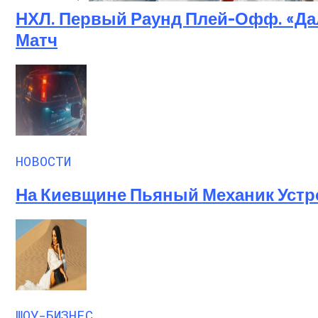
НХЛ. Первый Раунд Плей-Офф. «Да
Семейное Наследие: Кейт Хадсон Храни
Матч
НОВОСТИ
На Киевщине Пьяный Механик Устр
ШОУ-БИЗНЕС