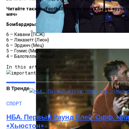
Под Киевом Мотоцикл Влетел В Легкову
Читайте также: «Football France» снова будет вручат
мяч»
Бомбардиры:
6 – Кавани (ПСЖ)
6 – Ляказетт (Лион)
Тёмная Сторона Детских Шоу: Куда Пр
6 – Эрдинч (Мец)
5 – Гомис (Марсель)
4 – Балотелли (Ницца)
In this article:
В Тренде
СПОРТ
НБА. Первый Раунд Плей-Офф. «Ми
«Хьюстон»