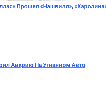
ллас» Прошел «Нэшвилл», «Каролина
т Свои Наряды Для Дочери Рани
оил Аварию На Угнанном Авто