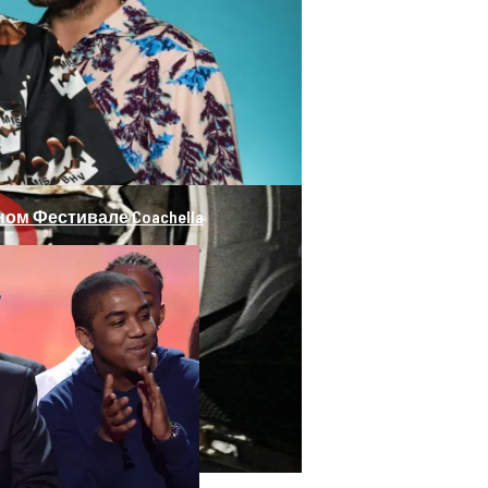
 Погибли Двое Военных
ом Фестивале Coachella