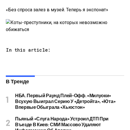
«Без спроса залез в музей. Теперь я экспонат»
In this article:
В Тренде
НБА. Первый Раунд Плей-Офф. «Милуоки»
Всухую Выиграл Серию У «Детройта», «Юта»
Впервые Обыграла «Хьюстон»
Пьяный «слуга Народа» Устроил ДТП При
Въезде В Киев: СМИ Массово Удаляют