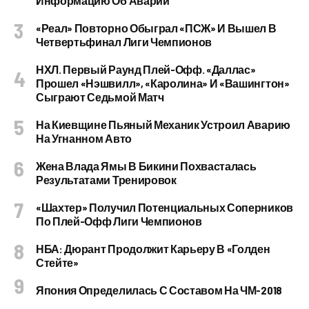
Информацию Об Аварии
«Реал» Повторно Обыграл «ПСЖ» И Вышел В
Четвертьфинал Лиги Чемпионов
НХЛ. Первый Раунд Плей-Офф. «Даллас»
Прошел «Нэшвилл», «Каролина» И «Вашингтон»
Сыграют Седьмой Матч
На Киевщине Пьяный Механик Устроил Аварию
На Угнанном Авто
Жена Влада Ямы В Бикини Похвасталась
Результатами Тренировок
«Шахтер» Получил Потенциальных Соперников
По Плей-Офф Лиги Чемпионов
НБА: Дюрант Продолжит Карьеру В «Голден
Стейте»
Япония Определилась С Составом На ЧМ-2018