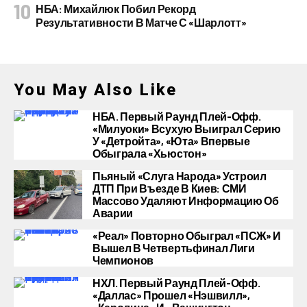
НБА: Михайлюк Побил Рекорд
Результативности В Матче С «Шарлотт»
You May Also Like
НБА. Первый Раунд Плей-Офф.
«Милуоки» Всухую Выиграл Серию
У «Детройта», «Юта» Впервые
Обыграла «Хьюстон»
Пьяный «слуга Народа» Устроил
ДТП При Въезде В Киев: СМИ
Массово Удаляют Информацию Об
Аварии
«Реал» Повторно Обыграл «ПСЖ» И
Вышел В Четвертьфинал Лиги
Чемпионов
НХЛ. Первый Раунд Плей-Офф.
«Даллас» Прошел «Нэшвилл»,