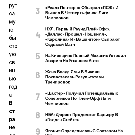
«Реал» Повторно Обыграл «ПСЖ» И
Вышел В Четвертьфинал Лиги
Чемпионов
НХЛ. Первый Раунд Плей-Офф.
«Даллас» Прошел «Нэшвилл»,
«Каролина» И «Вашингтон» Сыграют
Седьмой Матч
На Киевщине Пьяный Механик Устроил
Аварию На Угнанном Авто
Жена Влада Ямы В Бикини
Похвасталась Результатами
Тренировок
«Шахтер» Получил Потенциальных
Соперников По Плей-Офф Лиги
В
Чемпионов
ст
НБА: Дюрант Продолжит Карьеру В
ра
«Голден Стейте»
не
Япония Определилась С Составом На