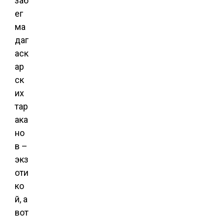
заб
ег
ма
даг
аск
ар
ск
их
тар
ака
но
в –
экз
оти
ко
й, а
вот