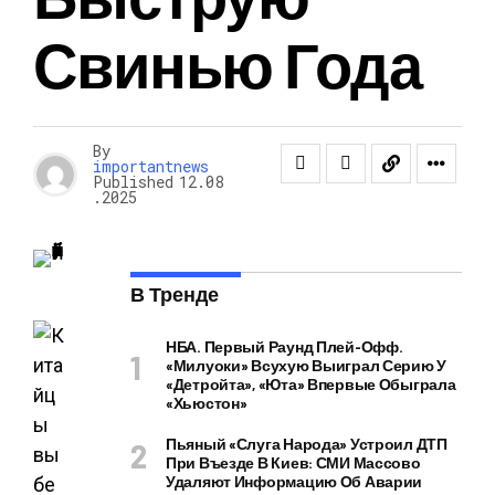
Свинью Года
By
importantnews
Published
12.08
.2025
В Тренде
НБА. Первый Раунд Плей-Офф.
«Милуоки» Всухую Выиграл Серию У
«Детройта», «Юта» Впервые Обыграла
«Хьюстон»
Пьяный «слуга Народа» Устроил ДТП
При Въезде В Киев: СМИ Массово
Удаляют Информацию Об Аварии