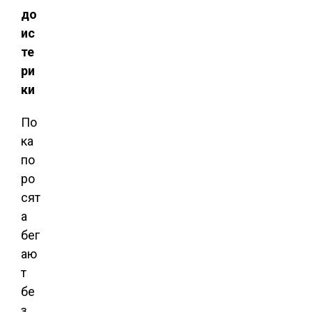
до
ис
те
ри
ки
По
ка
по
ро
сят
а
бег
аю
т
бе
з