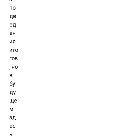
по
дв
ед
ен
ия
ито
гов
, но
в
бу
ду
ще
м
зд
ес
ь