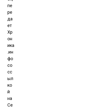
пе
ре
да
ет
Хр
он
ика
.ин
фо
со
сс
ыл
ко
й
на
Се