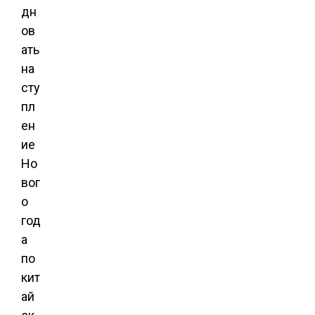
дн
ов
ать
на
сту
пл
ен
ие
Но
вог
о
год
а
по
кит
ай