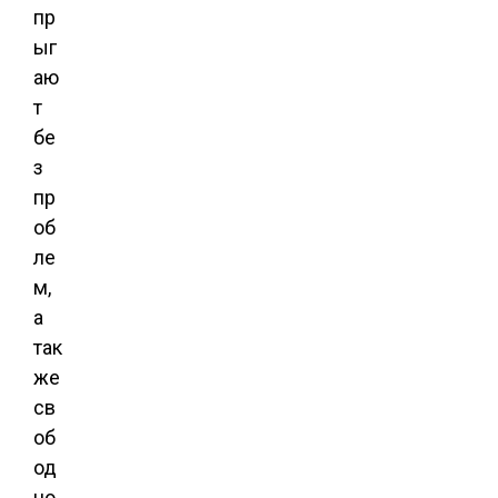
пр
ыг
аю
т
бе
з
пр
об
ле
м,
а
так
же
св
об
од
но