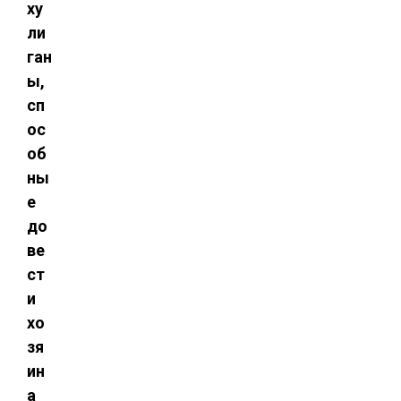
ху
ли
ган
ы,
сп
ос
об
ны
е
до
ве
ст
и
хо
зя
ин
а