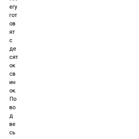
егу
гот
ов
ят
с
де
сят
ок
св
ин
ок.
По
во
д
ве
сь