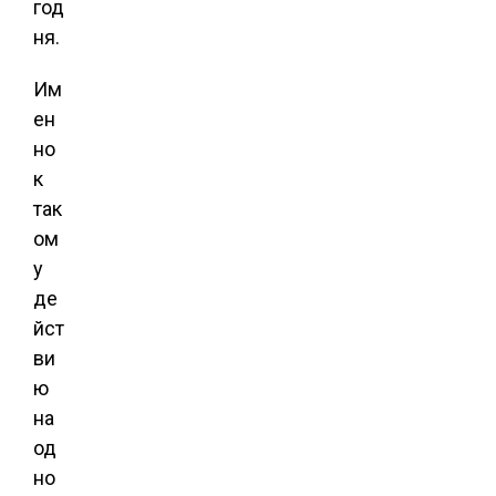
год
ня.
Им
ен
но
к
так
ом
у
де
йст
ви
ю
на
од
но