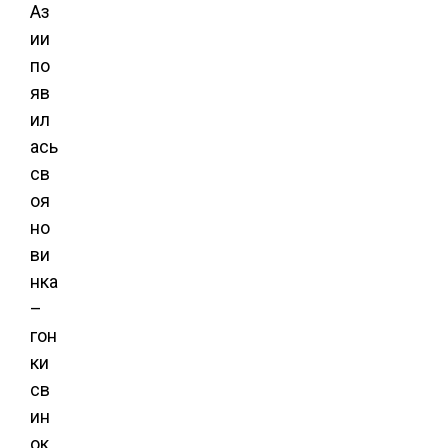
Аз
ии
по
яв
ил
ась
св
оя
но
ви
нка
–
гон
ки
св
ин
ок,