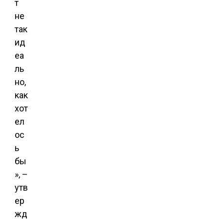
т
не
так
ид
еа
ль
но,
как
хот
ел
ос
ь
бы
», –
утв
ер
жд