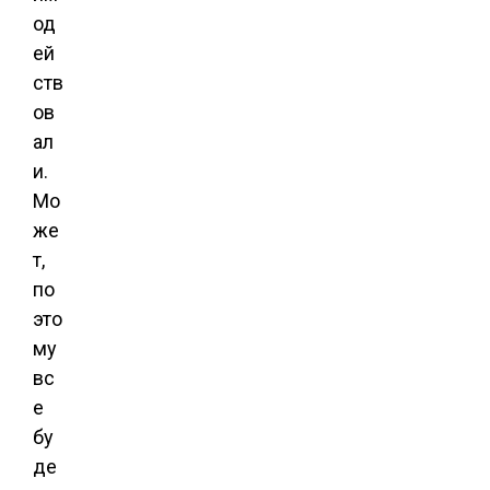
од
ей
ств
ов
ал
и.
Мо
же
т,
по
это
му
вс
е
бу
де