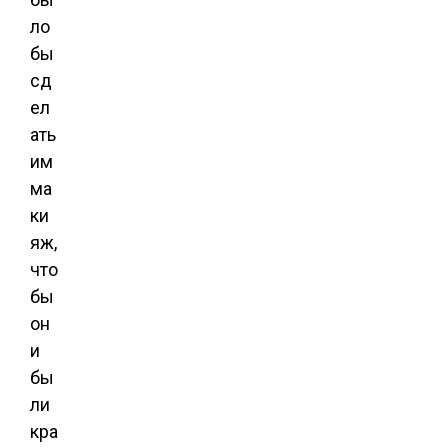
ло
бы
сд
ел
ать
им
ма
ки
яж,
что
бы
он
и
бы
ли
кра