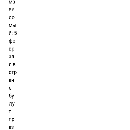
ма
ве
со
мы
й: 5
фе
вр
ал
я в
стр
ан
е
бу
ду
т
пр
аз