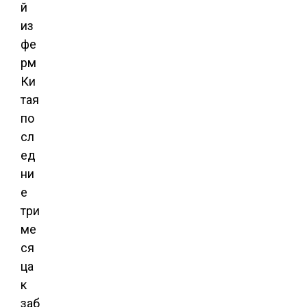
й
из
фе
рм
Ки
тая
по
сл
ед
ни
е
три
ме
ся
ца
к
заб