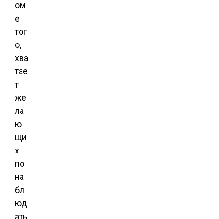
ом
е
тог
о,
хва
тае
т
же
ла
ю
щи
х
по
на
бл
юд
ать