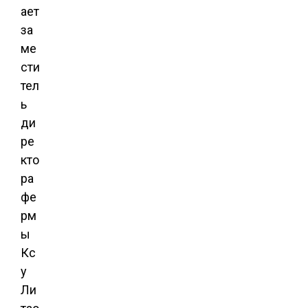
ает
за
ме
сти
тел
ь
ди
ре
кто
ра
фе
рм
ы
Кс
у
Ли