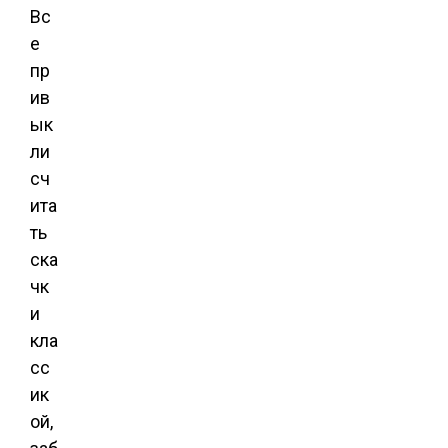
Вс
е
пр
ив
ык
ли
сч
ита
ть
ска
чк
и
кла
сс
ик
ой,