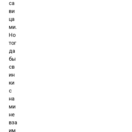
са
ви
ца
ми.
Но
тог
да
бы
св
ин
ки
с
на
ми
не
вза
им