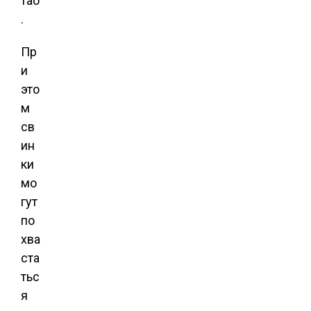
тао
.
Пр
и
это
м
св
ин
ки
мо
гут
по
хва
ста
тьс
я