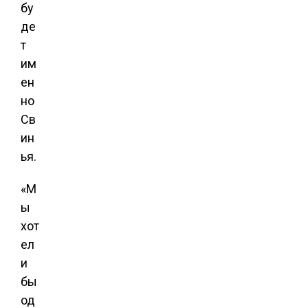
бу
де
т
им
ен
но
Св
ин
ья.
«М
ы
хот
ел
и
бы
од