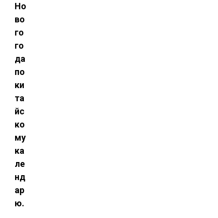
Но
во
го
го
да
по
ки
та
йс
ко
му
ка
ле
нд
ар
ю.