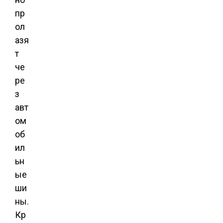
пр
ол
азя
т
че
ре
з
авт
ом
об
ил
ьн
ые
ши
ны.
Кр