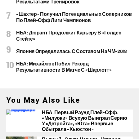
Результатами Тренировок
«Шахтер» Получил Потенциальных Соперников
По Плей-Офф Лиги Чемпионов
НБА: Дюрант Продолжит Карьеру В «Голден
Стейте»
Япония Определилась С Составом На ЧМ-2018
НБА: Михайлюк Побил Рекорд
Результативности В Матче С «Шарлотт»
You May Also Like
НБА. Первый Раунд Плей-Офф.
«Милуоки» Всухую Выиграл Серию
У «Детройта», «Юта» Впервые
Обыграла «Хьюстон»