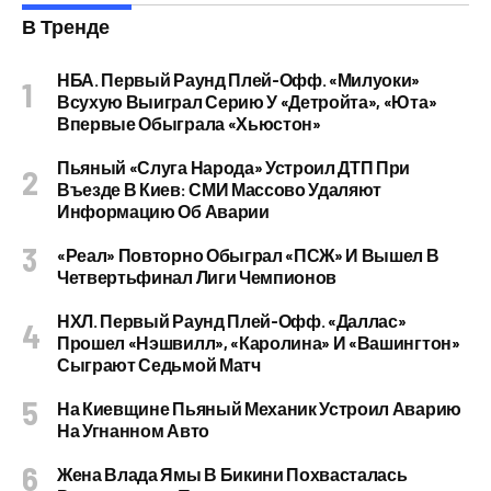
В Тренде
НБА. Первый Раунд Плей-Офф. «Милуоки»
Всухую Выиграл Серию У «Детройта», «Юта»
Впервые Обыграла «Хьюстон»
Пьяный «слуга Народа» Устроил ДТП При
Въезде В Киев: СМИ Массово Удаляют
Информацию Об Аварии
«Реал» Повторно Обыграл «ПСЖ» И Вышел В
Четвертьфинал Лиги Чемпионов
НХЛ. Первый Раунд Плей-Офф. «Даллас»
Прошел «Нэшвилл», «Каролина» И «Вашингтон»
Сыграют Седьмой Матч
На Киевщине Пьяный Механик Устроил Аварию
На Угнанном Авто
Жена Влада Ямы В Бикини Похвасталась