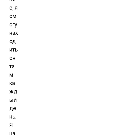
е, я
см
огу
нах
од
ить
ся
та
м
ка
жд
ый
де
нь.
Я
на