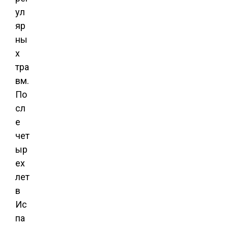
ул
яр
ны
х
тра
вм.
По
сл
е
чет
ыр
ех
лет
в
Ис
па