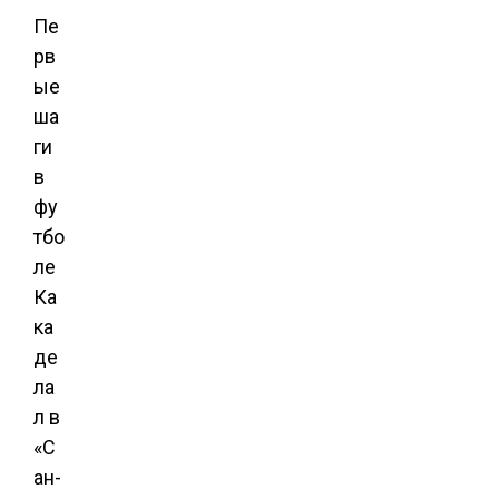
Пе
рв
ые
ша
ги
в
фу
тбо
ле
Ка
ка
де
ла
л в
«С
ан-