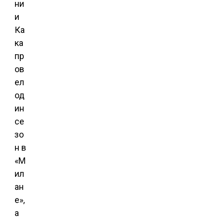
ни
и
Ка
ка
пр
ов
ел
од
ин
се
зо
н в
«М
ил
ан
е»,
а