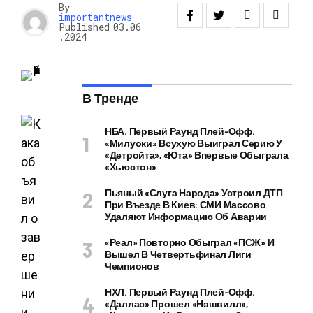
By
importantnews
Published
03.06
.2024
В Тренде
НБА. Первый Раунд Плей-Офф.
«Милуоки» Всухую Выиграл Серию У
«Детройта», «Юта» Впервые Обыграла
«Хьюстон»
Пьяный «слуга Народа» Устроил ДТП
При Въезде В Киев: СМИ Массово
Удаляют Информацию Об Аварии
«Реал» Повторно Обыграл «ПСЖ» И
Вышел В Четвертьфинал Лиги
Чемпионов
НХЛ. Первый Раунд Плей-Офф.
«Даллас» Прошел «Нэшвилл»,