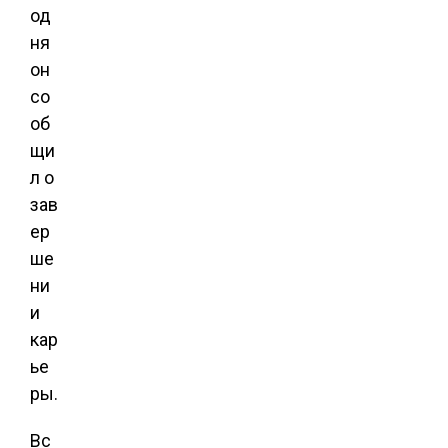
од
ня
он
со
об
щи
л о
зав
ер
ше
ни
и
кар
ье
ры.
Вс