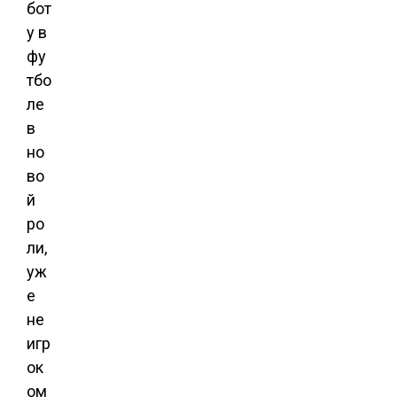
бот
у в
фу
тбо
ле
в
но
во
й
ро
ли,
уж
е
не
игр
ок
ом