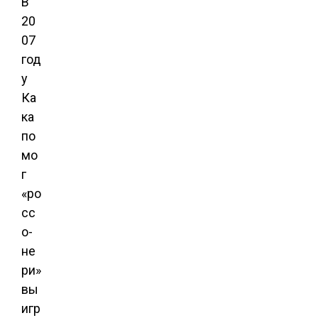
В
20
07
год
у
Ка
ка
по
мо
г
«ро
сс
о-
не
ри»
вы
игр