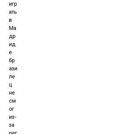
игр
ать
в
Ма
др
ид
е
бр
ази
ле
ц
не
см
ог
из-
за
рег