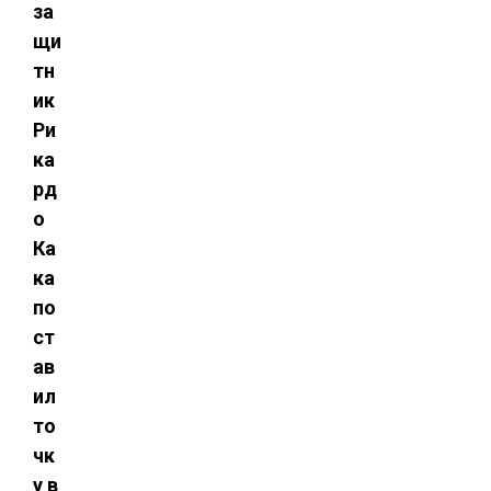
за
щи
тн
ик
Ри
ка
рд
о
Ка
ка
по
ст
ав
ил
то
чк
у в