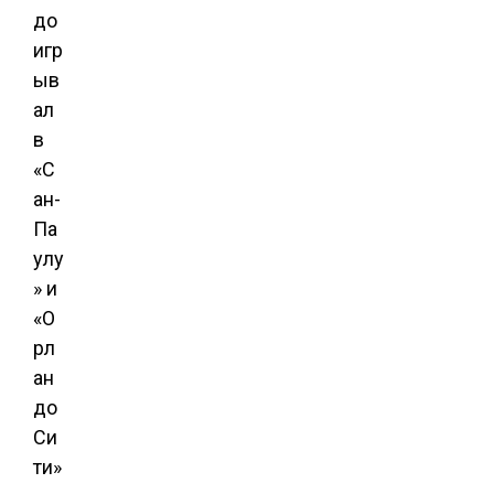
до
игр
ыв
ал
в
«С
ан-
Па
улу
» и
«О
рл
ан
до
Си
ти»