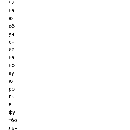
чи
на
ю
об
уч
ен
ие
на
но
ву
ю
ро
ль
в
фу
тбо
ле»