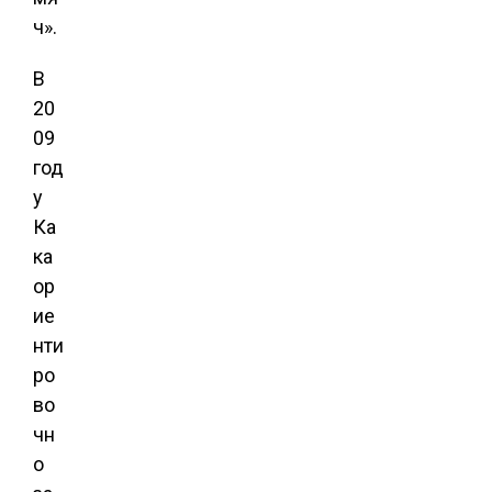
ч».
В
20
09
год
у
Ка
ка
ор
ие
нти
ро
во
чн
о