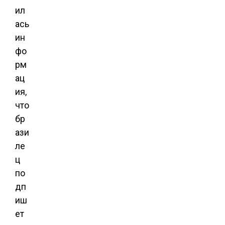
ил
ась
ин
фо
рм
ац
ия,
что
бр
ази
ле
ц
по
дп
иш
ет