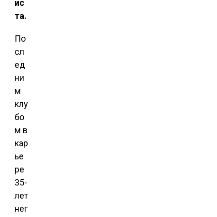
ис
та.
По
сл
ед
ни
м
клу
бо
м в
кар
ье
ре
35-
лет
нег