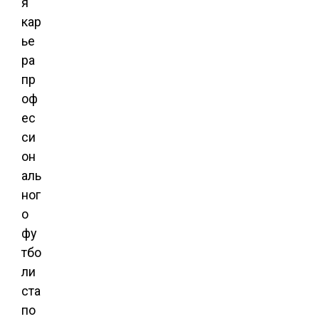
я
кар
ье
ра
пр
оф
ес
си
он
аль
ног
о
фу
тбо
ли
ста
по