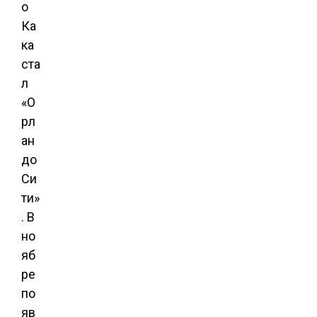
о
Ка
ка
ста
л
«О
рл
ан
до
Си
ти»
. В
но
яб
ре
по
яв