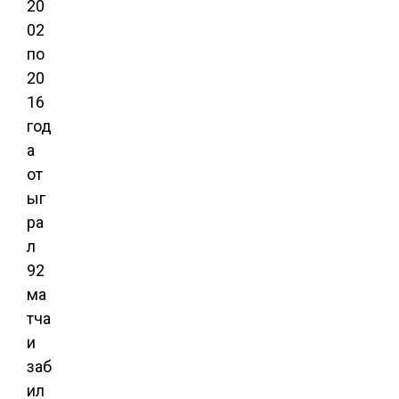
20
02
по
20
16
год
а
от
ыг
ра
л
92
ма
тча
и
заб
ил