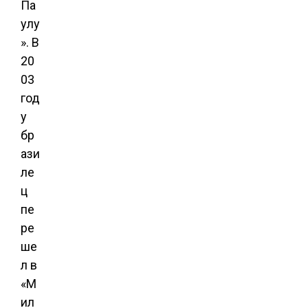
Па
улу
». В
20
03
год
у
бр
ази
ле
ц
пе
ре
ше
л в
«М
ил