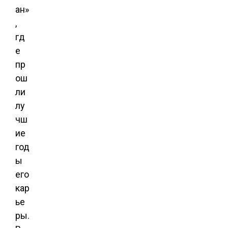
ан»
,
гд
е
пр
ош
ли
лу
чш
ие
год
ы
его
кар
ье
ры.