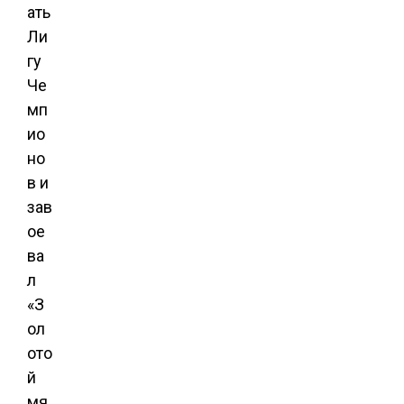
ать
Ли
гу
Че
мп
ио
но
в и
зав
ое
ва
л
«З
ол
ото
й
мя