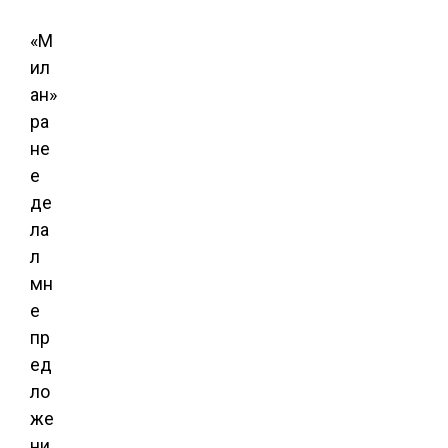
«М
ил
ан»
ра
не
е
де
ла
л
мн
е
пр
ед
ло
же
ни