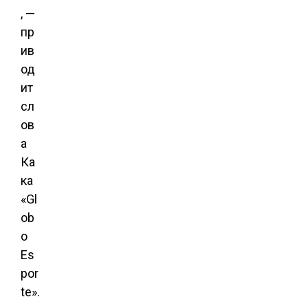
, —
пр
ив
од
ит
сл
ов
а
Ка
ка
«Gl
ob
o
Es
por
te».