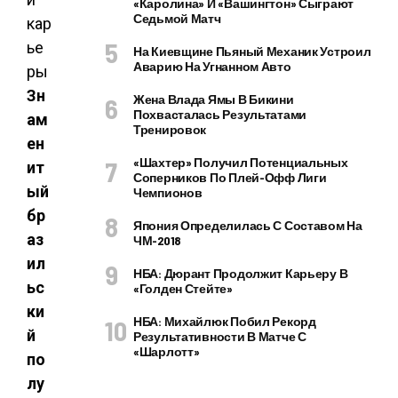
«Каролина» И «Вашингтон» Сыграют
Седьмой Матч
На Киевщине Пьяный Механик Устроил
Аварию На Угнанном Авто
Зн
Жена Влада Ямы В Бикини
Похвасталась Результатами
ам
Тренировок
ен
«Шахтер» Получил Потенциальных
ит
Соперников По Плей-Офф Лиги
ый
Чемпионов
бр
Япония Определилась С Составом На
аз
ЧМ-2018
ил
НБА: Дюрант Продолжит Карьеру В
ьс
«Голден Стейте»
ки
НБА: Михайлюк Побил Рекорд
й
Результативности В Матче С
«Шарлотт»
по
лу