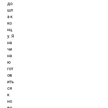
до
шл
а к
ко
нц
у. Я
на
чи
на
ю
гот
ов
ить
ся
к
но
во