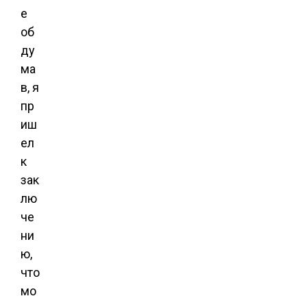
е
об
ду
ма
в, я
пр
иш
ел
к
зак
лю
че
ни
ю,
что
мо