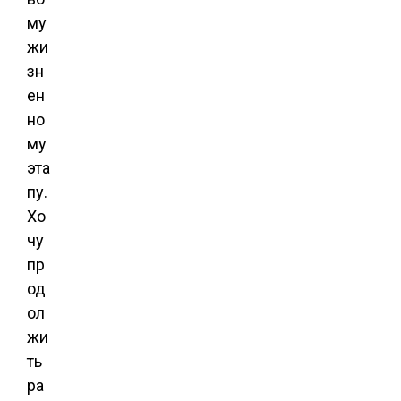
му
жи
зн
ен
но
му
эта
пу.
Хо
чу
пр
од
ол
жи
ть
ра