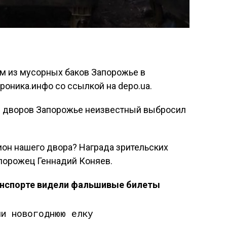
ом из мусорных баков Запорожье в
роника.инфо со ссылкой на depo.ua.
 из дворов Запорожье неизвестный выбросил
мпион нашего двора? Награда зрительских
апорожец Геннадий Коняев.
анспорте видели фальшивые билеты