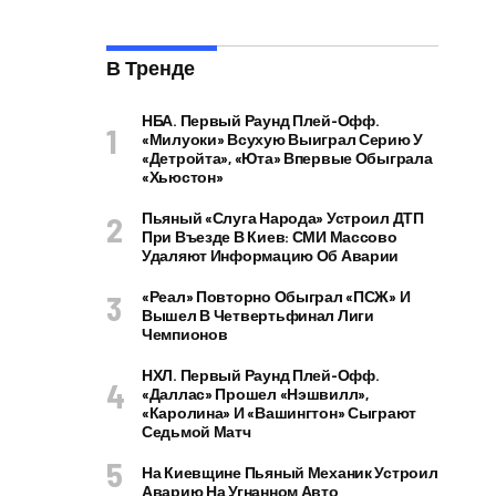
В Тренде
НБА. Первый Раунд Плей-Офф.
«Милуоки» Всухую Выиграл Серию У
«Детройта», «Юта» Впервые Обыграла
«Хьюстон»
Пьяный «слуга Народа» Устроил ДТП
При Въезде В Киев: СМИ Массово
Удаляют Информацию Об Аварии
«Реал» Повторно Обыграл «ПСЖ» И
Вышел В Четвертьфинал Лиги
Чемпионов
НХЛ. Первый Раунд Плей-Офф.
«Даллас» Прошел «Нэшвилл»,
«Каролина» И «Вашингтон» Сыграют
Седьмой Матч
На Киевщине Пьяный Механик Устроил
Аварию На Угнанном Авто