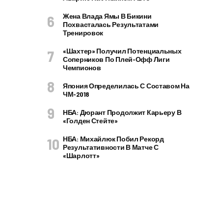
Жена Влада Ямы В Бикини
Похвасталась Результатами
Тренировок
«Шахтер» Получил Потенциальных
Соперников По Плей-Офф Лиги
Чемпионов
Япония Определилась С Составом На
ЧМ-2018
НБА: Дюрант Продолжит Карьеру В
«Голден Стейте»
НБА: Михайлюк Побил Рекорд
Результативности В Матче С
«Шарлотт»