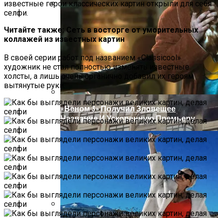
известные герои классических картин открыли для себя
селфи.
«Морковное» ДТП На Трассе Одесса-
Николаев: Столкнулись Два Грузовика
Читайте также: Сеть в восторге от уморительных
коллажей из известных картин
В своей серии работ под названием «Classicool»
художник не стал полностью изменять известные
холсты, а лишь очень органично добавил их героям
вытянутые руки.
«Веном 3» Получил Зловещее
Название И Ускоренную Премьеру