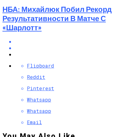
НБА: Михайлюк Побил Рекорд
Результативности В Матче С
«Шарлотт»
Flipboard
Reddit
Pinterest
Whatsapp
Whatsapp
Email
You May Also Like