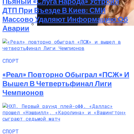
Пьяный «слуга Народа» Устроил
ДТП При Въезде В Киев: СМИ
Массово Удаляют Информацию Об
Аварии
Алёна Шоптенко Показала
Танцевальный Мастер-Класс На Пляже
В Турции
СПОРТ
«Реал» Повторно Обыграл «ПСЖ» И
Вышел В Четвертьфинал Лиги
Чемпионов
СПОРТ