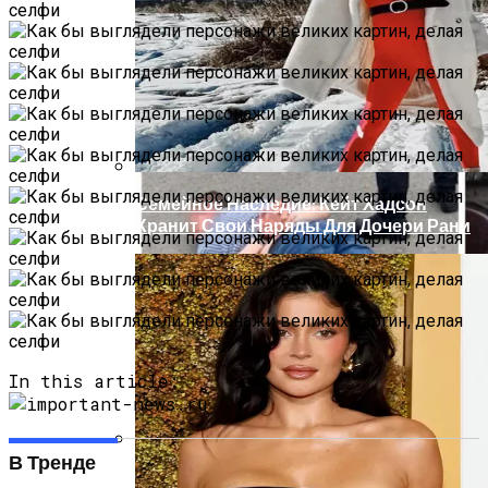
Масштабный Пожар В Киевской
Многоэтажке: Пострадавший Попал В
Реанимацию
Семейное Наследие: Кейт Хадсон
Хранит Свои Наряды Для Дочери Рани
In this article:
В Тренде
В Киеве У Копа, Подозреваемого В