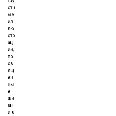
гру
стн
ые
ил
лю
стр
ац
ии,
по
св
ящ
ен
ны
е
жи
зн
и в