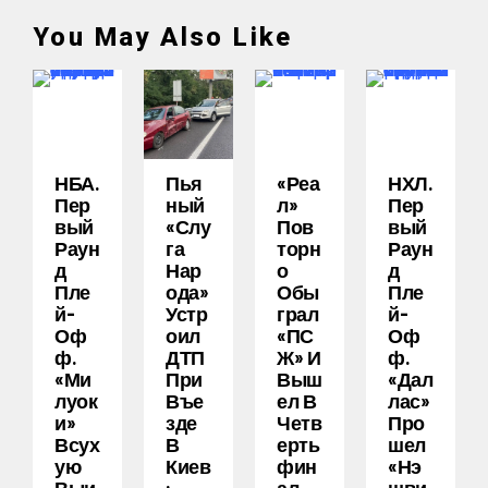
You May Also Like
НБА.
Пья
«Реа
НХЛ.
Пер
Ный
Л»
Пер
Вый
«слу
Пов
Вый
Раун
Га
Торн
Раун
Д
Нар
О
Д
Пле
Ода»
Обы
Пле
Й-
Устр
Грал
Й-
Оф
Оил
«ПС
Оф
Ф.
ДТП
Ж» И
Ф.
«Ми
При
Выш
«Дал
Луок
Въе
Ел В
Лас»
И»
Зде
Четв
Про
Всух
В
Ерть
Шел
Ую
Киев
Фин
«Нэ