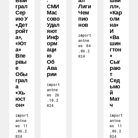
Выи
:
Ал
Шви
Грал
СМИ
Лиги
Лл»,
Сер
Мас
Чем
«Кар
Ию У
Сово
Пио
Оли
«Дет
Удал
Нов
На»
Ройт
Яют
И
import
А»,
Инф
«Ва
antne
«Ют
Орм
Шин
ws
04
А»
Аци
Гтон
.06.2
Впе
Ю
»
024
Рвы
Об
Сыг
Е
Ава
Раю
Обы
Рии
Т
Грал
Сед
import
А
Ьмо
antne
«Хь
Й
ws
26
Юст
Мат
.10.2
Он»
Ч
024
import
import
antne
antne
ws
11
ws
11
.06.2
.06.2
024
024