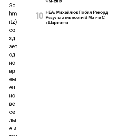
ЧМ-2018
Sc
НБА: Михайлюк Побил Рекорд
hm
Результативности В Матче С
itz)
«Шарлотт»
со
зд
ает
од
но
вр
ем
ен
но
ве
се
лы
е и