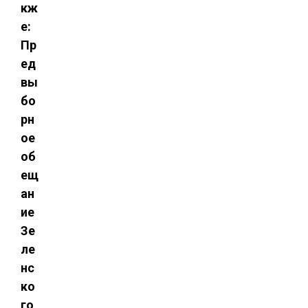
кж
е:
Пр
ед
вы
бо
рн
ое
об
ещ
ан
ие
Зе
ле
нс
ко
го