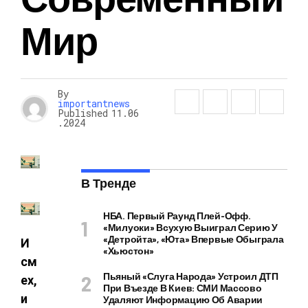
Мир
By
importantnews
Published
11.06
.2024
В Тренде
НБА. Первый Раунд Плей-Офф.
«Милуоки» Всухую Выиграл Серию У
«Детройта», «Юта» Впервые Обыграла
И
«Хьюстон»
см
Пьяный «слуга Народа» Устроил ДТП
ех,
При Въезде В Киев: СМИ Массово
и
Удаляют Информацию Об Аварии