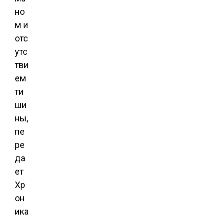
но
м и
отс
утс
тви
ем
ти
ши
ны,
пе
ре
да
ет
Хр
он
ика