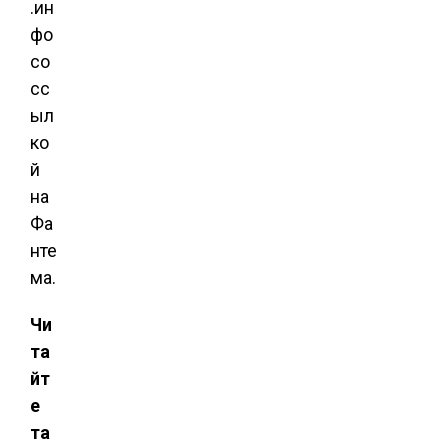
.ин
фо
со
сс
ыл
ко
й
на
Фа
нте
ма.
Чи
та
йт
е
та