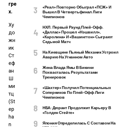
гре
«Реал» Повторно Обыграл «ПСЖ» И
х.
Вышел В Четвертьфинал Лиги
Чемпионов
Ху
НХЛ. Первый Раунд Плей-Офф.
до
«Даллас» Прошел «Нэшвилл»,
«Каролина» И «Вашингтон» Сыграют
жн
Седьмой Матч
ик
На Киевщине Пьяный Механик Устроил
Ст
Аварию На Угнанном Авто
еф
Жена Влада Ямы В Бикини
ан
Похвасталась Результатами
Тренировок
Ш
ми
«Шахтер» Получил Потенциальных
Соперников По Плей-Офф Лиги
тц
Чемпионов
(St
НБА: Дюрант Продолжит Карьеру В
ep
«Голден Стейте»
ha
Япония Определилась С Составом На
n