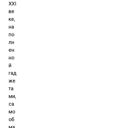
XXI
ве
ке,
на
по
лн
ен
но
й
гад
же
та
ми,
са
мо
об
ма