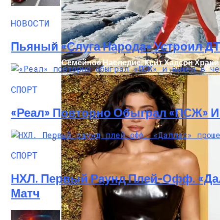
НОВОСТИ
Пьяный «слуга Народа» Устроил Д
Семейное Наследие: Кейт Хадсон Храни
СПОРТ
«Реал» Повторно Обыграл «ПСЖ» 
СПОРТ
В Египте Госпитализировали 5-Летнюю 
НХЛ. Первый Раунд Плей-Офф. «Да
Матч