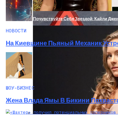
Почувствуйте Себя Звездой: Кайли Джен
НОВОСТИ
На Киевщине Пьяный Механик Устр
«Морковное» ДТП На Трассе Одесса-Ник
ШОУ-БИЗНЕС
Жена Влада Ямы В Бикини Похваст