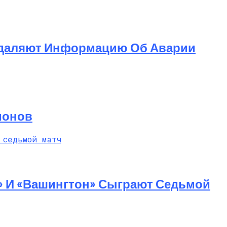
 Удаляют Информацию Об Аварии
ионов
 Насилие
» И «Вашингтон» Сыграют Седьмой