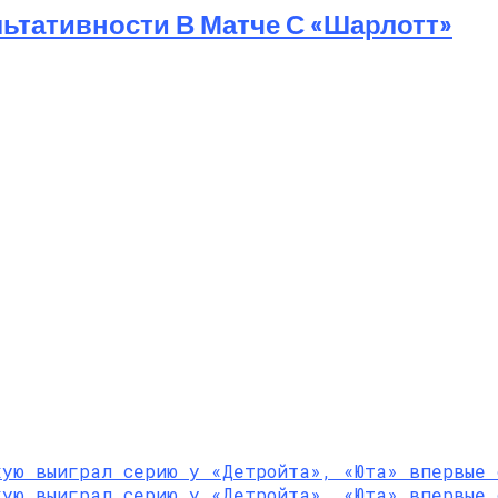
ьтативности В Матче С «Шарлотт»