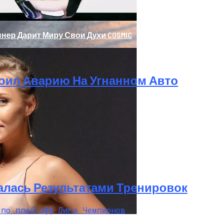
нер Дарит Миру Свои Духи COSMIC
оил Аварию На Угнанном Авто
олаев: Столкнулись Два Грузовика
алась Результатами Тренировок