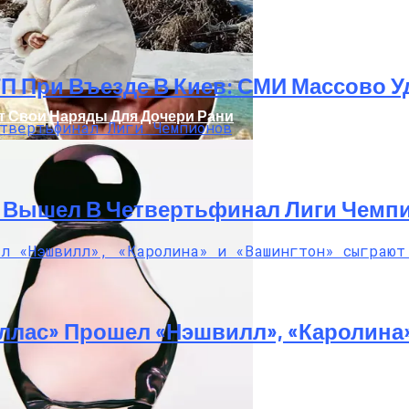
ТП При Въезде В Киев: СМИ Массово
т Свои Наряды Для Дочери Рани
И Вышел В Четвертьфинал Лиги Чемп
Украинку С Признаками Изнасилования: Мать Отрицает
ллас» Прошел «Нэшвилл», «Каролина