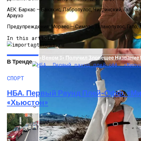
АЕК: Баркас – Бакакис, Лабропулос, Чигринский, Гало – 
Араухо
Предупреждения: Мораес — Симоэс, Галанопулос, Гало, 
In this article:
«Веном 3» Получил Зловещее Название
В Тренде
СПОРТ
НБА. Первый Раунд Плей-Офф. «Ми
«Хьюстон»
Прокурор Хмельницкой Области Умер О