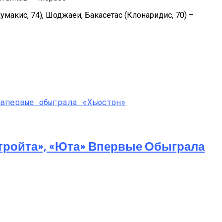
умакис, 74), Шоджаеи, Бакасетас (Клонаридис, 70) –
тройта», «Юта» Впервые Обыграла