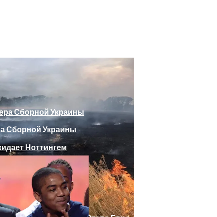
божающего Стоять На Задних Лапах
утина Главе МИД Австрии
еяли Российский Лайнер, «заблудившийся» В Крыму
ра Сборной Украины
Веселыми Фотожабами
дает Ноттингем
е Отеля, Знатно Позавтракав
а