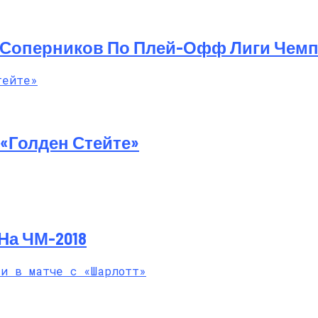
й Мастер-Класс На Пляже В Турции
 Соперников По Плей-Офф Лиги Чем
«Голден Стейте»
На ЧМ-2018