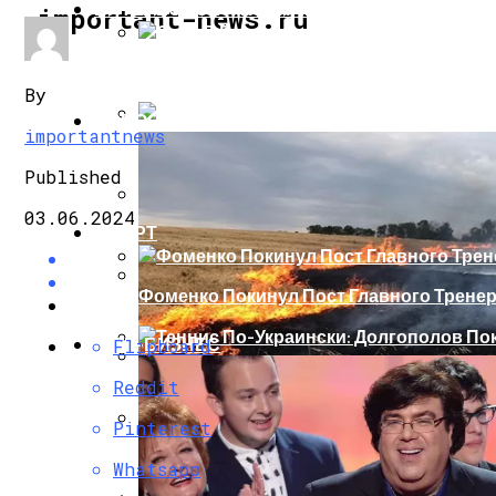
ИНТЕРЕСНОЕ И ПОЗНАВАТЕЛЬНОЕ
important-news.ru
Сеть В Восторге От Упитанного Кота, О
By
НОВОСТИ
importantnews
В Сети Высмеяли Свадебный Подарок П
Published
03.06.2024
СПОРТ
«Князь, Где Вы Шлялись»: В Сети Высм
Фоменко Покинул Пост Главного Трене
Репетицию Парада В Киеве Высмеяли 
ШОУ-БИЗНЕС
Flipboard
Теннис По-Украински: Долгополов Поки
Reddit
В Швеции Белый Медведь Застрял В Окн
Pinterest
Роналду Остается В «Реале» До 2020 Год
Whatsapp