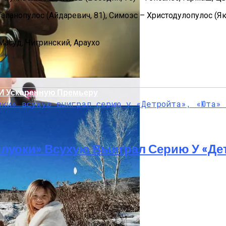
Галанопулос (Айдаревич, 81), Симоэс – Христодулопулос (Як
Масуд, Чигринский, Араухо
 И Ускоренную Премьеру
луоки» Всухую Выиграл Серию У «Де
т Осложнений Коронавируса