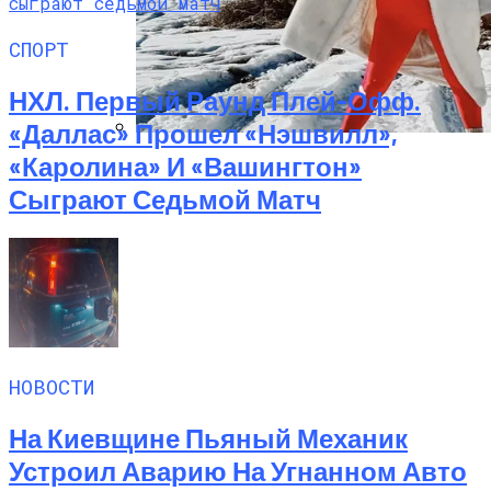
СПОРТ
НХЛ. Первый Раунд Плей-Офф.
«Даллас» Прошел «Нэшвилл»,
«Каролина» И «Вашингтон»
Семейное Наследие: Кейт Хадсон
Хранит Свои Наряды Для Дочери Рани
Сыграют Седьмой Матч
НОВОСТИ
На Киевщине Пьяный Механик
Устроил Аварию На Угнанном Авто