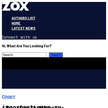
AUTHORS LIST
HOME
LATEST NEWS
Connect with us
Hi, What Are You Looking For?
Спорт
important-news.ru
«Динамо» И «Шахтер»