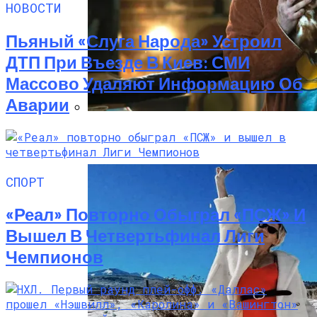
НОВОСТИ
Пьяный «слуга Народа» Устроил
ДТП При Въезде В Киев: СМИ
Массово Удаляют Информацию Об
Аварии
«Веном 3» Получил Зловещее
Название И Ускоренную Премьеру
СПОРТ
«Реал» Повторно Обыграл «ПСЖ» И
Вышел В Четвертьфинал Лиги
Чемпионов