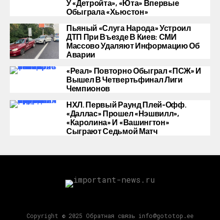
У «Детройта», «Юта» Впервые
Обыграла «Хьюстон»
Пьяный «слуга Народа» Устроил
ДТП При Въезде В Киев: СМИ
Массово Удаляют Информацию Об
Аварии
«Реал» Повторно Обыграл «ПСЖ» И
Вышел В Четвертьфинал Лиги
Чемпионов
НХЛ. Первый Раунд Плей-Офф.
«Даллас» Прошел «Нэшвилл»,
«Каролина» И «Вашингтон»
Сыграют Седьмой Матч
Copyright © 2025 Обратная связь info@gototop.ee