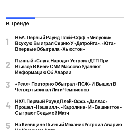
В Тренде
НБА. Первый Раунд Плей-Офф. «Милуоки»
Всухую Выиграл Серию У «Детройта», «Юта»
Впервые Обыграла «Хьюстон»
Пьяный «слуга Народа» Устроил ДТП При
Въезде В Киев: СМИ Массово Удаляют
Информацию Об Аварии
«Реал» Повторно Обыграл «ПСЖ» И Вышел В
Четвертьфинал Лиги Чемпионов
НХЛ. Первый Раунд Плей-Офф. «Даллас»
Прошел «Нэшвилл», «Каролина» И «Вашингтон»
Сыграют Седьмой Матч
На Киевщине Пьяный Механик Устроил Аварию