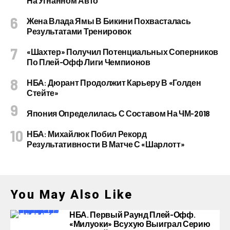
На Угнанном Авто
Жена Влада Ямы В Бикини Похвасталась
Результатами Тренировок
«Шахтер» Получил Потенциальных Соперников
По Плей-Офф Лиги Чемпионов
НБА: Дюрант Продолжит Карьеру В «Голден
Стейте»
Япония Определилась С Составом На ЧМ-2018
НБА: Михайлюк Побил Рекорд
Результативности В Матче С «Шарлотт»
You May Also Like
НБА. Первый Раунд Плей-Офф.
«Милуоки» Всухую Выиграл Серию