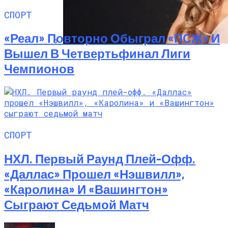
СПОРТ
«Реал» Повторно Обыграл «ПСЖ» И
Вышел В Четвертьфинал Лиги
Алёна Шоптенко Показала
Чемпионов
Танцевальный Мастер-Класс На Пляже
В Турции
СПОРТ
НХЛ. Первый Раунд Плей-Офф.
«Даллас» Прошел «Нэшвилл»,
«Каролина» И «Вашингтон»
Сыграют Седьмой Матч