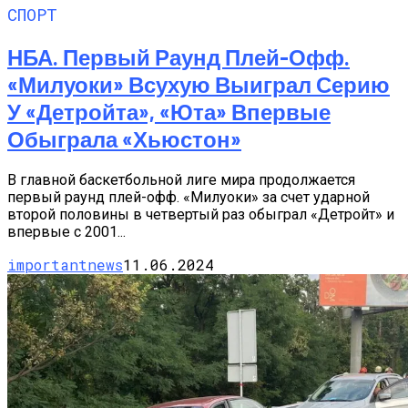
СПОРТ
НБА. Первый Раунд Плей-Офф.
«Милуоки» Всухую Выиграл Серию
У «Детройта», «Юта» Впервые
Обыграла «Хьюстон»
В главной баскетбольной лиге мира продолжается
первый раунд плей-офф. «Милуоки» за счет ударной
второй половины в четвертый раз обыграл «Детройт» и
впервые с 2001...
importantnews
11.06.2024