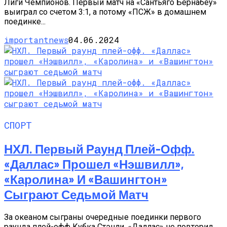
Лиги Чемпионов. Первый матч на «Сантьяго Бернабеу»
выиграл со счетом 3:1, а потому «ПСЖ» в домашнем
поединке...
importantnews
04.06.2024
СПОРТ
НХЛ. Первый Раунд Плей-Офф.
«Даллас» Прошел «Нэшвилл»,
«Каролина» И «Вашингтон»
Сыграют Седьмой Матч
За океаном сыграны очередные поединки первого
раунда плей-офф Кубка Стэнли. «Даллас» не повторил