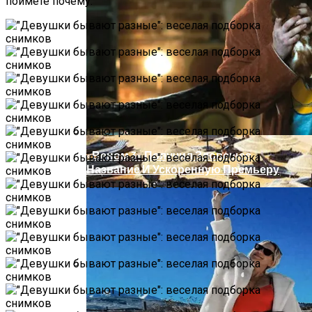
Прокурор Хмельницкой Области Умер
поймете почему.
От Осложнений Коронавируса
«Веном 3» Получил Зловещее
Название И Ускоренную Премьеру
В Египте Госпитализировали 5-
Летнюю Украинку С Признаками