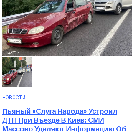
НОВОСТИ
Пьяный «слуга Народа» Устроил
ДТП При Въезде В Киев: СМИ
Массово Удаляют Информацию Об