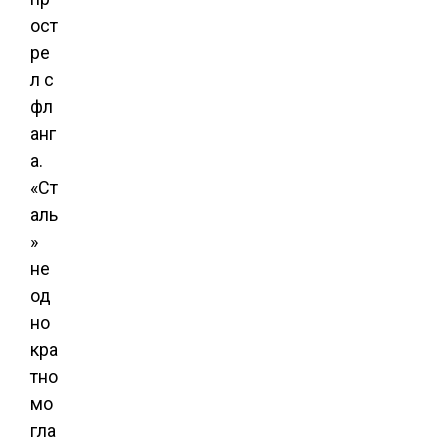
ост
ре
л с
фл
анг
а.
«Ст
аль
»
не
од
но
кра
тно
мо
гла