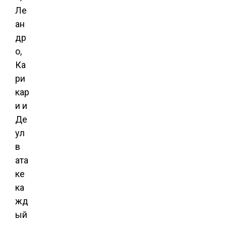
Ле
ан
др
о,
Ка
ри
кар
и и
Де
ул
в
ата
ке
ка
жд
ый