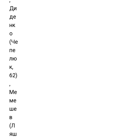
Ди
де
нк
о
(Че
пе
лю
к,
62)
,
Ме
ме
ше
в
(Л
яш