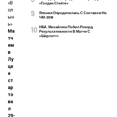
«Голден Стейте»
Япония Определилась С Составом На
ЧМ-2018
НБА: Михайлюк Побил Рекорд
Ма
Результативности В Матче С
«Шарлотт»
тч
ем
в
Лу
цк
е
ст
ар
то
ва
л
29-