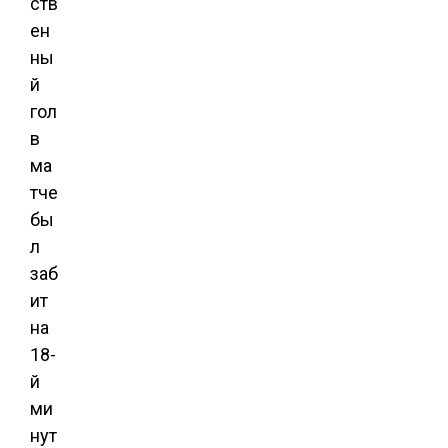
ств
ен
ны
й
гол
в
ма
тче
бы
л
заб
ит
на
18-
й
ми
нут