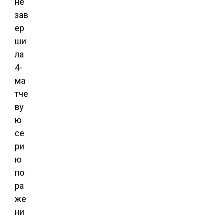
не
зав
ер
ши
ла
4-
ма
тче
ву
ю
се
ри
ю
по
ра
же
ни