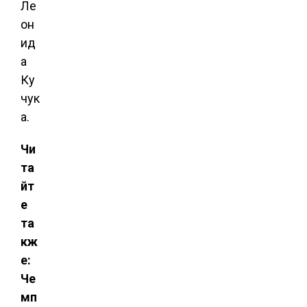
Ле
он
ид
а
Ку
чук
а.
Чи
та
йт
е
та
кж
е:
Че
мп