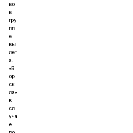
во
в
гру
пп
е
вы
лет
а.
«В
ор
ск
ла»
в
сл
уча
е
по