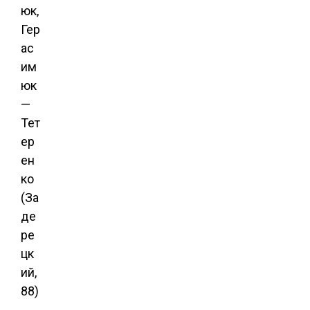
юк,
Гер
ас
им
юк
—
Тет
ер
ен
ко
(За
де
ре
цк
ий,
88)
,