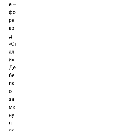
е –
фо
рв
ар
д
«Ст
ал
и»
Де
бе
лк
о
за
мк
ну
л
пр