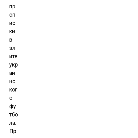
пр
оп
ис
ки
в
эл
ите
укр
аи
нс
ког
о
фу
тбо
ла.
Пр