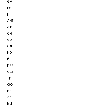
ем
ье
р-
лиг
а в
оч
ер
ед
но
й
раз
ош
тра
фо
ва
ла
Ви