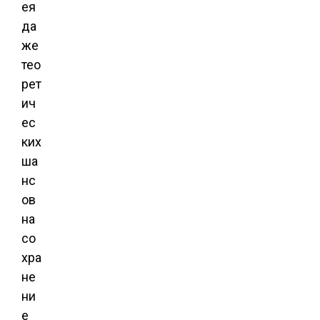
ея
да
же
тео
рет
ич
ес
ких
ша
нс
ов
на
со
хра
не
ни
е