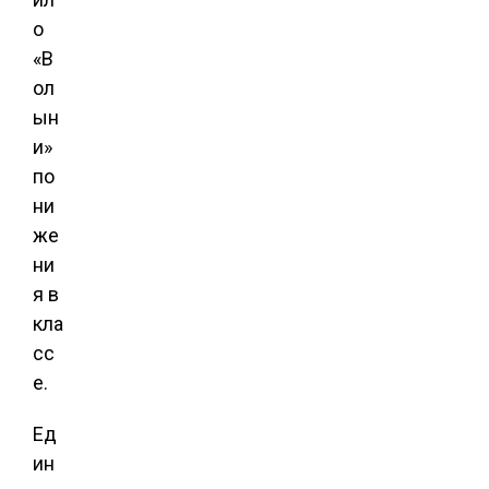
о
«В
ол
ын
и»
по
ни
же
ни
я в
кла
сс
е.
Ед
ин