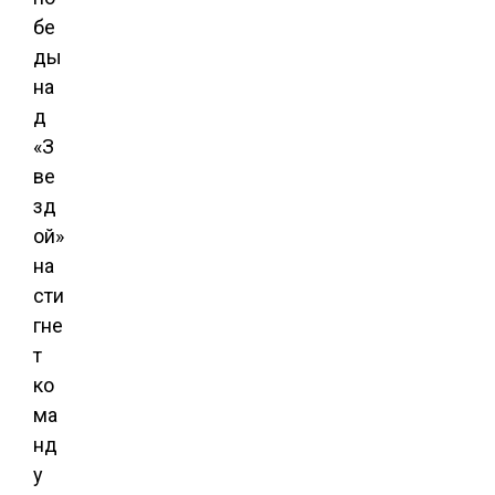
бе
ды
на
д
«З
ве
зд
ой»
на
сти
гне
т
ко
ма
нд
у