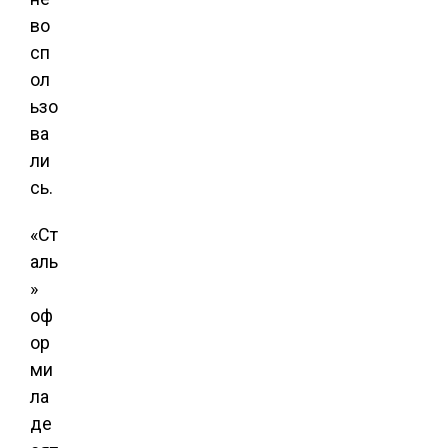
во
сп
ол
ьзо
ва
ли
сь.
«Ст
аль
»
оф
ор
ми
ла
де