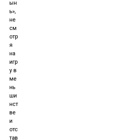
ын
ь»,
не
см
отр
я
на
игр
у в
ме
нь
ши
нст
ве
и
отс
тав