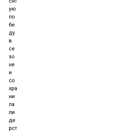
сят
ую
по
бе
ду
в
се
зо
не
и
со
хра
ни
ла
ли
де
рст