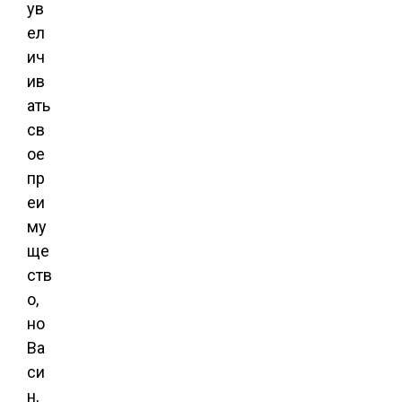
ув
ел
ич
ив
ать
св
ое
пр
еи
му
ще
ств
о,
но
Ва
си
н,