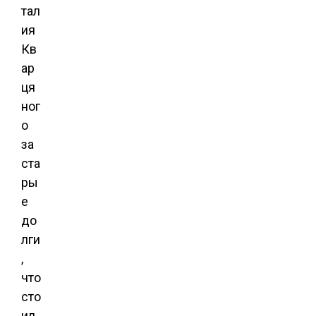
тал
ия
Кв
ар
ця
ног
о
за
ста
ры
е
до
лги
,
что
сто
ил