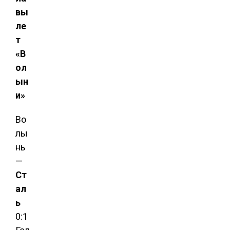
вы
ле
т
«В
ол
ын
и»
Во
лы
нь
—
Ст
ал
ь
0:1