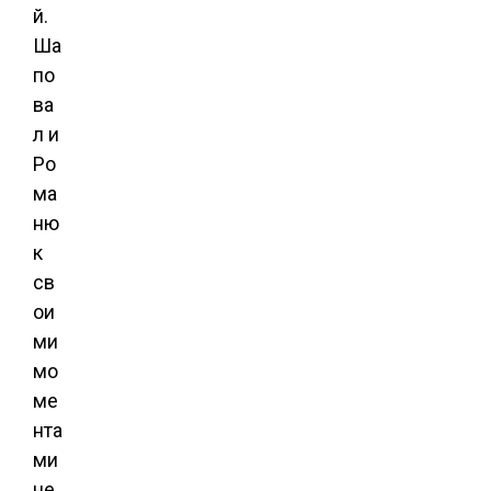
й.
Ша
по
ва
л и
Ро
ма
ню
к
св
ои
ми
мо
ме
нта
ми
не