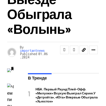
Обыграла
«Волынь»
By
importantnews
Published
01.06
.2024
В Тренде
НБА. Первый Раунд Плей-Офф.
«Милуоки» Всухую Выиграл Серию У
«Детройта», «Юта» Впервые Обыграла
«Хьюстон»