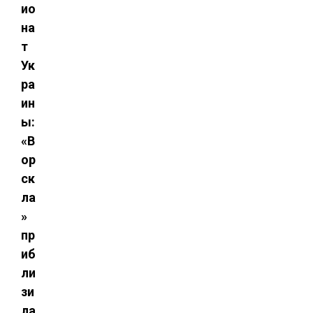
ио
на
т
Ук
ра
ин
ы:
«В
ор
ск
ла
»
пр
иб
ли
зи
ла