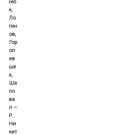
ню
к,
Ло
гин
ов,
Гор
оп
ев
ше
к,
Ша
по
ва
л —
Р.
Ни
кит