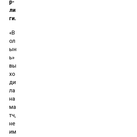
р-
ли
ги.
«В
ол
ын
ь»
вы
хо
ди
ла
на
ма
тч,
не
им