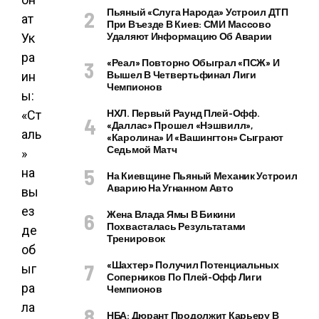
Пьяный «слуга Народа» Устроил ДТП
При Въезде В Киев: СМИ Массово
Удаляют Информацию Об Аварии
«Реал» Повторно Обыграл «ПСЖ» И
Вышел В Четвертьфинал Лиги
Чемпионов
НХЛ. Первый Раунд Плей-Офф.
«Даллас» Прошел «Нэшвилл»,
«Каролина» И «Вашингтон» Сыграют
Седьмой Матч
На Киевщине Пьяный Механик Устроил
Аварию На Угнанном Авто
Жена Влада Ямы В Бикини
Похвасталась Результатами
Тренировок
«Шахтер» Получил Потенциальных
Соперников По Плей-Офф Лиги
Чемпионов
НБА: Дюрант Продолжит Карьеру В